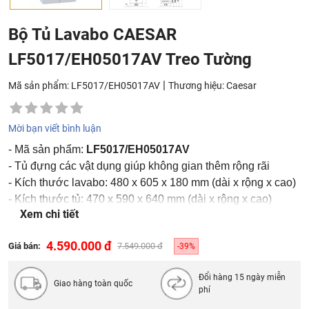
Bộ Tủ Lavabo CAESAR
LF5017/EH05017AV Treo Tường
|
Mã sản phẩm: LF5017/EH05017AV
Thương hiệu:
Caesar
Mời bạn viết bình luận
- Mã sản phẩm:
LF5017/EH05017AV
- Tủ đựng các vật dụng giúp không gian thêm rộng rãi
- Kích thước lavabo: 480 x 605 x 180 mm (dài x rộng x cao)
- Kích thước tủ: 470 x 590 x 640 mm (dài x rộng x cao)
Xem chi tiết
-
Lavabo bao gồm trụ xả nắp sứ
4.590.000 đ
Giá bán:
7.549.000 đ
-39%
Đổi hàng 15 ngày miễn
Giao hàng toàn quốc
phí