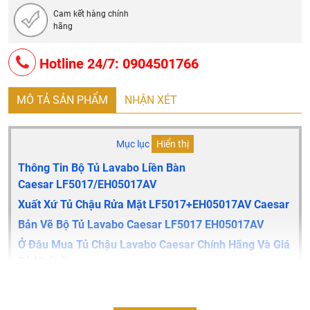
Cam kết hàng chính
hãng
Hotline 24/7: 0904501766
MÔ TẢ SẢN PHẨM
NHẬN XÉT
Mục lục
Hiển thị
Thông Tin Bộ Tủ Lavabo Liền Bàn
Caesar LF5017/EH05017AV
Xuất Xứ Tủ Chậu Rửa Mặt LF5017+EH05017AV
Caesar
Bản Vẽ Bộ Tủ Lavabo Caesar LF5017 EH05017AV
Ở Đâu Mua Tủ Chậu Lavabo Caesar Chính Hãng Và Giá
Rẻ Nhất ?
Thông tin bộ tủ lavabo liền bàn