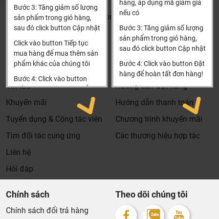
Xin cảm ơn!
hàng, áp dụng mã giảm giá
trở thành tri kỷ của ngôi nhà bạn.
Bước 3: Tăng giảm số lượng
nếu có
Khalinguyen.vn@gmail.com
sản phẩm trong giỏ hàng,
sau đó click button Cập nhật
Bước 3: Tăng giảm số lượng
0904501766
sản phẩm trong giỏ hàng,
Click vào button Tiếp tục
sau đó click button Cập nhật
Thông tin
Thông tin thêm
mua hàng để mua thêm sản
phẩm khác của chúng tôi
Bước 4: Click vào button Đặt
Tìm đại lý & Hợp tác
Hướng dẫn mua hàng
hàng để hoàn tất đơn hàng!
Bước 4: Click vào button
Tin tức
Hướng dẫn đặt hàng
Tiến hành thanh toán để
Xin cảm ơn khách hàng!!!
thanh toán đơn hàng của
Khuyến mãi
Hướng dẫn thanh toán
bạn.
Tuyển dụng & Cộng tác viên
Chương trình khuyến mãi
Xin cảm ơn khách hàng!!!
Tìm đối tác cung ứng
Các thương hiệu hợp tác
Liên hệ
Dịch vụ riêng của Khali Nguyễn dành cho khách hàng:
Hỏi đáp
Khảo sát công trình, để hỗ trợ khách hàng chọn sản
phẩm đúng và phù hợp cũng như đưa ra các lời
khuyên, chú ý, hoặc chỉ ra các vấn khổng ổn nếu có
Chính sách
Theo dõi chúng tôi
hoàn toàn miễn phí.
Chính sách đổi trả hàng
Bảo trì sản phẩm lên tới 5 năm, tặng các phụ kiện hao