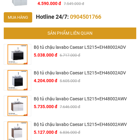
4.590.000 đ
7.549.000 đ
Hotline 24/7:
0904501766
MUA HÀNG
Ở đâu mua tủ chậu lavabo Caesar chính hãng và giá rẻ
SẢN PHẨM LIÊN QUAN
nhất ?
Khalinguyen.vn là đơn vị cung cấp sản
Bộ tủ chậu lavabo Caesar L5215+EH48002ADV
phẩm
Caesar
chính thức và chính hãng tại Việt Nam,
5.038.000 đ
6.717.000 đ
chúng tôi cam kết các sản phẩm Caesar được phân phối
bởi Khalinguyen.vn là chính hãng.
Bộ tủ chậu lavabo Caesar L5215+EH46002ADV
Hiện tại chúng tôi có rất nhiều CTKM hấp dẫn, để biết chi
4.204.000 đ
5.605.000 đ
tiết vui lòng chat hoặc gọi điện vào hotline để được tư
vấn chi tiết
Bộ tủ chậu lavabo Caesar L5215+EH48002AWV
Tại Khali Nguyễn, chúng tôi cam kết:
5.735.000 đ
7.646.000 đ
Cam kết 100% sản phẩm chính hãng, nếu phát hiện ra
hàng giả hàng nhái hoàn tiền 200%.
Bộ tủ chậu lavabo Caesar L5215+EH46002AWV
Sản phẩm được Khali Nguyễn lựa chọn bán là những
5.127.000 đ
6.836.000 đ
sản phẩm có chất lượng phù hợp với giá thành và đã bán