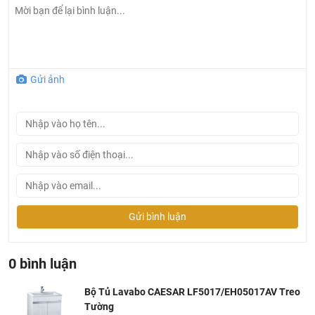
Có thể kết hợp với các vòi:
B305C
,
B400CP
,
B460C
,
B430CP
,
B490CP
,
B680CT
,
...
Bản vẽ bộ tủ lavabo Caesar LF5017 EH05017AV
Gửi ảnh
Gửi bình luận
0 bình luận
Bộ Tủ Lavabo CAESAR LF5017/EH05017AV Treo
Tường