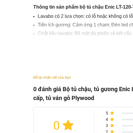
Thông tin sản phẩm bộ tủ chậu Enic LT-12
Lavabo có 2 lựa chọn: có lỗ hoặc không có l
Tiện ích gương: Cảm ứng 1 chạm; Đèn led ch
Chất liệu lavabo: Bề mặt đá phiến có kết cấ
cấp
Chất liệu tủ: Ván gỗ Plywood được phủ lớp
Bộ tủ phòng tắm bao gồm: tủ gương, tủ chậu 
Không bao gồm vòi rửa
Để lại nhận xét của bạn
0 đánh giá Bộ tủ chậu, tủ gương Enic
cấp, tủ ván gỗ Plywood
5
4
0
3
2