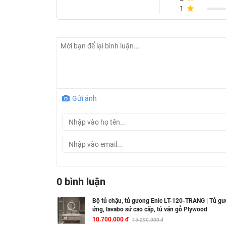
1
Gửi ảnh
0 bình luận
Bộ tủ chậu, tủ gương Enic LT-120-TRANG | Tủ gư
ứng, lavabo sứ cao cấp, tủ ván gỗ Plywood
Bộ tủ chậu, tủ gư
10.700.000 đ
15.290.000 đ