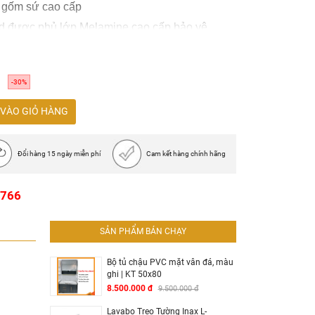
à gốm sứ cao cấp
od được phủ lớp Melamine cao cấp bảo vệ
m
 gương, tủ chậu lavabo, đặc biệt tặng kèm xi
-30%
VÀO GIỎ HÀNG
Đổi hàng 15 ngày miễn phí
Cam kết hàng chính hãng
1766
SẢN PHẨM BÁN CHẠY
Bộ tủ chậu PVC mặt vân đá, màu
ghi | KT 50x80
8.500.000 đ
9.500.000 đ
Lavabo Treo Tường Inax L-