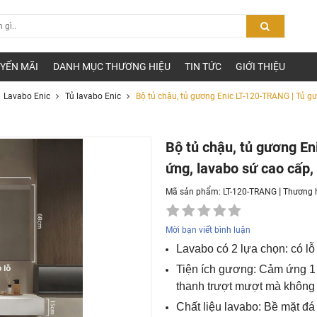
YẾN MÃI
DANH MỤC THƯƠNG HIỆU
TIN TỨC
GIỚI THIỆU
Lavabo Enic
Tủ lavabo Enic
Bộ tủ chậu, tủ gương Enic LT-120-TRANG | Tủ g
Bộ tủ chậu, tủ gương E
ứng, lavabo sứ cao cấp,
|
Mã sản phẩm: LT-120-TRANG
Thương 
Mời bạn viết bình luận
Lavabo có 2 lựa chọn: có lỗ
Tiện ích gương: Cảm ứng 1 
thanh trượt mượt mà không 
Chất liệu lavabo: Bề mặt đá