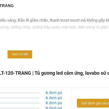
0-TRANG
ỗ
iếu sáng; Bản lề giảm chấn, thanh trượt mượt mà không gây ti
u cứng, chống cháy, chống trầy xước mài mòn. Bên trong là gốm
 Melamine cao cấp bảo vệ chống thấm nước, chống ẩm
lavabo, đặc biệt tặng kèm xi phông ống dẫn
Xem chi tiết
 LT-120-TRANG | Tủ gương led cảm ứng, lavabo sứ 
0
đánh giá
0
đánh giá
0
đánh giá
Gửi đánh giá của 
0
đánh giá