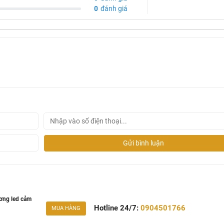
0
đánh giá
Gửi bình luận
ơng led cảm
Hotline 24/7:
0904501766
MUA HÀNG
ơng Enic LT-120, màu trắng, lavabo có lỗ