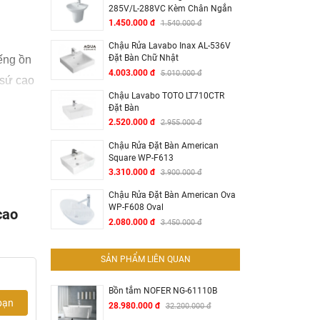
285V/L-288VC Kèm Chân Ngắn
1.450.000 đ
1.540.000 đ
Chậu Rửa Lavabo Inax AL-536V
Đặt Bàn Chữ Nhật
ếng ồn
4.003.000 đ
5.010.000 đ
 sứ cao
Chậu Lavabo TOTO LT710CTR
Đặt Bàn
2.520.000 đ
2.955.000 đ
Chậu Rửa Đặt Bàn American
Square WP-F613
3.310.000 đ
3.900.000 đ
Chậu Rửa Đặt Bàn American Ova
WP-F608 Oval
cao
2.080.000 đ
3.450.000 đ
SẢN PHẨM LIÊN QUAN
Bồn tắm NOFER NG-61110B
bạn
28.980.000 đ
32.200.000 đ