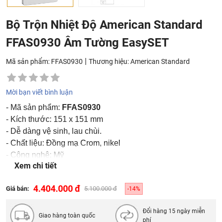
Bộ Trộn Nhiệt Độ American Standard
FFAS0930 Âm Tường EasySET
|
Mã sản phẩm: FFAS0930
Thương hiệu:
American Standard
Mời bạn viết bình luận
- Mã sản phẩm:
FFAS0930
- Kích thước: 151 x 151 mm
- Dễ dàng vệ sinh, lau chùi.
- Chất liệu: Đồng mạ Crom, nikel
- Công nghệ: Mỹ
Xem chi tiết
- Sản xuất: American Standard
4.404.000 đ
Giá bán:
5.100.000 đ
-14%
Đổi hàng 15 ngày miễn
Giao hàng toàn quốc
phí