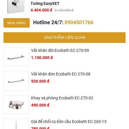
Tường EasySET
4.404.000 đ
5.100.000 đ
Hotline 24/7:
0904501766
MUA HÀNG
SẢN PHẨM LIÊN QUAN
Vắt khăn đôi Ecobath EC-270-09
1.100.000 đ
Tại Khali Nguyễn, chúng tôi cam kết:
Vắt khăn đơn Ecobath EC-270-08
Cam kết 100% sản phẩm chính hãng, nếu phát hiện ra
920.000 đ
hàng giả hàng nhái hoàn tiền 200%.
Sản phẩm được Khali Nguyễn lựa chọn bán là những
Khay xà phòng Ecobath EC-270-02
sản phẩm có chất lượng phù hợp với giá thành và đã bán
490.000 đ
là phải có trách nhiệm với hàng hóa và khách hàng!
Bán hàng có tâm: Chúng tôi mong muốn được tư vấn
Giá để chổi cọ bồn cầu Ecobath EC-260-15
khách hàng chọn được những sản phẩm phù hợp và
780.000 đ