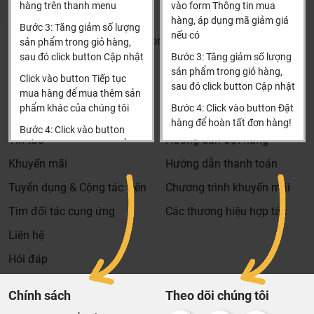
đặt hàng
hàng trên thanh menu
vào form Thông tin mua
Xin cảm ơn!
hàng, áp dụng mã giảm giá
Bước 3: Tăng giảm số lượng
nếu có
Khalinguyen.vn@gmail.com
sản phẩm trong giỏ hàng,
sau đó click button Cập nhật
Bước 3: Tăng giảm số lượng
0904501766
sản phẩm trong giỏ hàng,
Click vào button Tiếp tục
sau đó click button Cập nhật
Thông tin
Thông tin thêm
mua hàng để mua thêm sản
phẩm khác của chúng tôi
Bước 4: Click vào button Đặt
Tìm đại lý & Hợp tác
Hướng dẫn mua hàng
hàng để hoàn tất đơn hàng!
Bước 4: Click vào button
Tin tức
Hướng dẫn đặt hàng
Tiến hành thanh toán để
Xin cảm ơn khách hàng!!!
Dịch vụ riêng của Khali Nguyễn dành cho khách hàng:
thanh toán đơn hàng của
Khuyến mãi
Hướng dẫn thanh toán
bạn.
Khảo sát công trình, để hỗ trợ khách hàng chọn sản
Tuyển dụng & Cộng tác viên
Chương trình khuyến mãi
Xin cảm ơn khách hàng!!!
phẩm đúng và phù hợp cũng như đưa ra các lời
Tìm đối tác cung ứng
Các thương hiệu hợp tác
khuyên, chú ý, hoặc chỉ ra các vấn khổng ổn nếu có
hoàn toàn miễn phí.
Liên hệ
Bảo trì sản phẩm lên tới 5 năm, tặng các phụ kiện hao
Hỏi đáp
mòn và thay thế miễn phí.
Bảo trì kiểm tra sản phẩm trước khi hết hạn bảo hành
Chính sách
Theo dõi chúng tôi
kể cả sản phẩm có lên đên 5 năm hay 10 năm bảo