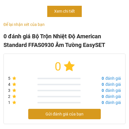
Tên sản phẩm: Bộ trộn nhiệt độ âm tường EasySET
Xem chi tiết
Mã sản phẩm:
FFAS0930
Để lại nhận xét của bạn
Kích thước: 151 x 151 mm
Dễ dàng vệ sinh, lau chùi.
0 đánh giá Bộ Trộn Nhiệt Độ American
Chất liệu: Đồng mạ Crom, nikel
Standard FFAS0930 Âm Tường EasySET
Công nghệ: Mỹ
Sản xuất: American Standard
0
5
0
đánh giá
4
0
đánh giá
3
0
đánh giá
2
0
đánh giá
1
0
đánh giá
Gửi đánh giá của bạn