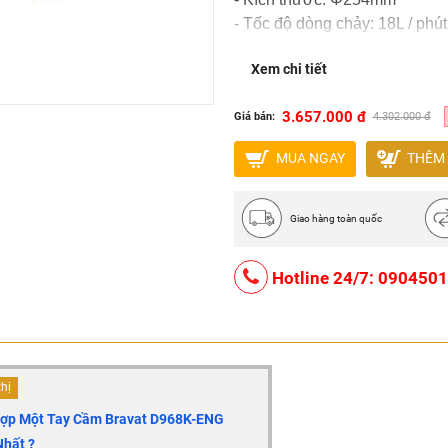
- Tốc độ dòng chảy: 18L / ph
- Mạ: chrome
Xem chi tiết
- Sản xuất tại: Trung Quốc
- Thương hiệu: Bravat
3.657.000 đ
Giá bán:
4.302.000 đ
MUA NGAY
THÊM 
Giao hàng toàn quốc
Hotline 24/7: 090450
thị
Hợp Một Tay Cầm Bravat D968K-ENG
Nhất ?