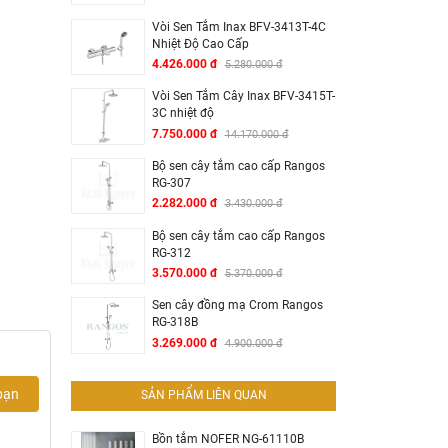
Vòi Sen Tắm Inax BFV-3413T-4C
Nhiệt Độ Cao Cấp
4.426.000 đ
5.280.000 đ
Vòi Sen Tắm Cây Inax BFV-3415T-
3C nhiệt độ
7.750.000 đ
14.170.000 đ
Bộ sen cây tắm cao cấp Rangos
RG-307
2.282.000 đ
3.430.000 đ
Bộ sen cây tắm cao cấp Rangos
RG-312
3.570.000 đ
5.370.000 đ
Sen cây đồng mạ Crom Rangos
RG-318B
3.269.000 đ
4.900.000 đ
bạn
SẢN PHẨM LIÊN QUAN
Bồn tắm NOFER NG-61110B