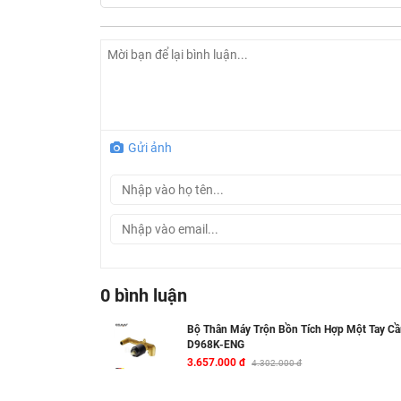
Gửi ảnh
0 bình luận
Bộ Thân Máy Trộn Bồn Tích Hợp Một Tay Cầ
D968K-ENG
3.657.000 đ
4.302.000 đ