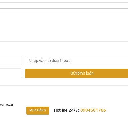
Gửi bình luận
m Bravat
Hotline 24/7:
0904501766
MUA HÀNG