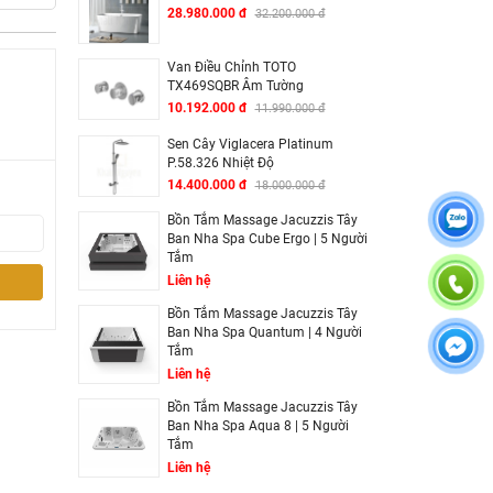
28.980.000 đ
32.200.000 đ
Van Điều Chỉnh TOTO
TX469SQBR Âm Tường
10.192.000 đ
11.990.000 đ
Sen Cây Viglacera Platinum
P.58.326 Nhiệt Độ
14.400.000 đ
18.000.000 đ
Bồn Tắm Massage Jacuzzis Tây
Ban Nha Spa Cube Ergo | 5 Người
Tắm
Liên hệ
Bồn Tắm Massage Jacuzzis Tây
Ban Nha Spa Quantum | 4 Người
Tắm
Liên hệ
Bồn Tắm Massage Jacuzzis Tây
Ban Nha Spa Aqua 8 | 5 Người
Tắm
Liên hệ