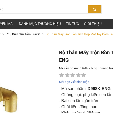
YẾN MÃI
DANH MỤC THƯƠNG HIỆU
TIN TỨC
GIỚI THIỆU
t
Phụ Kiện Sen Tắm Bravat
Bộ Thân Máy Trộn Bồn Tích Hợp Một Tay Cầm B
Bộ Thân Máy Trộn Bồn 
ENG
|
Mã sản phẩm: D968K-ENG
Thương hi
Mời bạn viết bình luận
- Mã sản phẩm:
D968K-ENG
- Chủng loại: phụ kiện sen tắ
- Bát sen tắm gắn trần
- Chất liệu: đồng thau
- Kích thước: Φ254mm