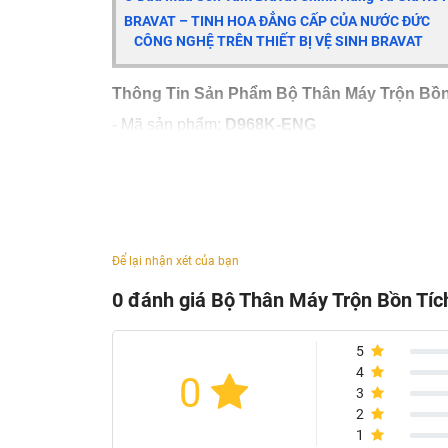
BRAVAT – TINH HOA ĐẲNG CẤP CỦA NƯỚC ĐỨC
CÔNG NGHỆ TRÊN THIẾT BỊ VỆ SINH BRAVAT
Thông Tin Sản Phẩm Bộ Thân Máy Trộn Bồ
- Mã sản phẩm:
D968K-ENG
- Chủng loại: phụ kiện sen tắm Bravat
- Bát sen tắm gắn trần
- Chất liệu: đồng thau
- Kích thước: Φ254mm
- Tốc độ dòng chảy: 18L / phút @ 0,3MPa
Để lại nhận xét của bạn
- Mạ: chrome
- Sản xuất tại: Trung Quốc
0 đánh giá Bộ Thân Máy Trộn Bồn Tí
- Thương hiệu: Bravat
5
4
0
3
2
1