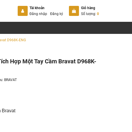
Tài khoản
Giỏ hàng
Đăng nhập
Đăng ký
Số lượng:
0
ravat D968K-ENG
Tích Hợp Một Tay Cầm Bravat D968K-
ệu:
BRAVAT
m Bravat