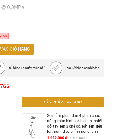
út @ 0,3MPa
-15%
VÀO GIỎ HÀNG
Đổi hàng 15 ngày miễn phí
Cam kết hàng chính hãng
1766
SẢN PHẨM BÁN CHẠY
Sen tắm phím đàn 4 phím chức
năng, màn hình led hiển thị nhiệt
độ, tay sen 3 chế độ, bát sen siêu
lớn, núm điều chỉnh nóng lạnh
1.650.000 đ
4.500.000 đ