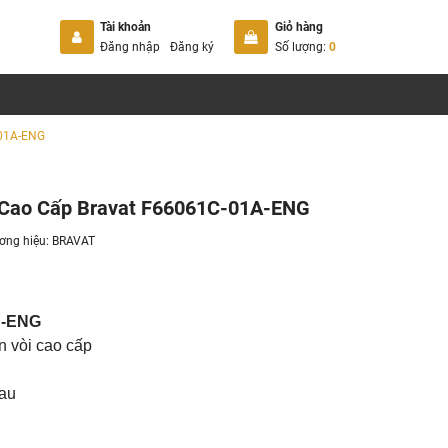
Tài khoản
Giỏ hàng
Đăng nhập
Đăng ký
Số lượng:
0
-01A-ENG
 Cao Cấp Bravat F66061C-01A-ENG
ơng hiệu:
BRAVAT
A-ENG
n vòi cao cấp
hau