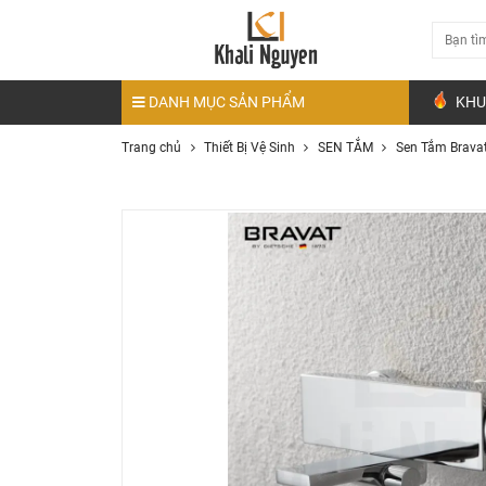
DANH MỤC SẢN PHẨM
KHU
Trang chủ
Thiết Bị Vệ Sinh
SEN TẮM
Sen Tắm Brava