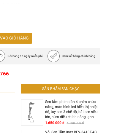
út @ 0,3MPa
VÀO GIỎ HÀNG
Đổi hàng 15 ngày miễn phí
Cam kết hàng chính hãng
1766
SẢN PHẨM BÁN CHẠY
Sen tắm phím đàn 4 phím chức
năng, màn hình led hiển thị nhiệt
độ, tay sen 3 chế độ, bát sen siêu
lớn, núm điều chỉnh nóng lạnh
1.650.000 đ
4.500.000 đ
Vòi Sen Tắm Inax BFV-3413T-4C