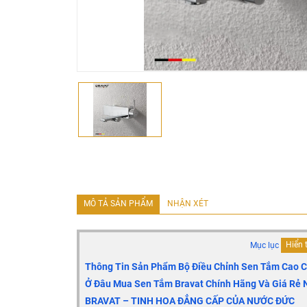
MÔ TẢ SẢN PHẨM
NHẬN XÉT
Mục lục
Hiển 
Thông Tin Sản Phẩm Bộ Điều Chỉnh Sen Tắm Cao 
Ở Đâu Mua Sen Tắm Bravat Chính Hãng Và Giá Rẻ 
BRAVAT – TINH HOA ĐẲNG CẤP CỦA NƯỚC ĐỨC