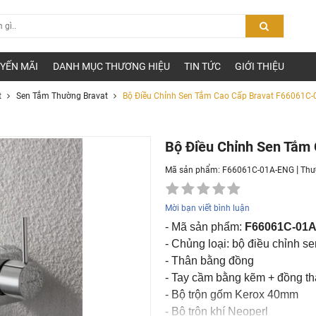
YẾN MÃI
DANH MỤC THƯƠNG HIỆU
TIN TỨC
GIỚI THIỆU
t
Sen Tắm Thường Bravat
Bộ Điều Chỉnh Sen Tắm Cao Cấp Bravat F66061C
Bộ Điều Chỉnh Sen Tắm
|
Mã sản phẩm: F66061C-01A-ENG
Thư
Mời bạn viết bình luận
- Mã sản phẩm:
F66061C-01
- Chủng loại: bộ điều chỉnh se
- Thân bằng đồng
- Tay cầm bằng kẽm + đồng t
- Bộ trộn gốm Kerox 40mm
- Bộ trộn khí Neoperl