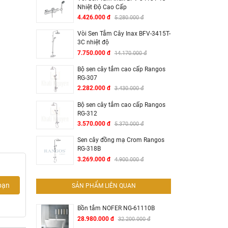
Nhiệt Độ Cao Cấp
4.426.000 đ
5.280.000 đ
Vòi Sen Tắm Cây Inax BFV-3415T-
3C nhiệt độ
7.750.000 đ
14.170.000 đ
Bộ sen cây tắm cao cấp Rangos
RG-307
2.282.000 đ
3.430.000 đ
Bộ sen cây tắm cao cấp Rangos
RG-312
3.570.000 đ
5.370.000 đ
Sen cây đồng mạ Crom Rangos
RG-318B
3.269.000 đ
4.900.000 đ
bạn
SẢN PHẨM LIÊN QUAN
Bồn tắm NOFER NG-61110B
28.980.000 đ
32.200.000 đ