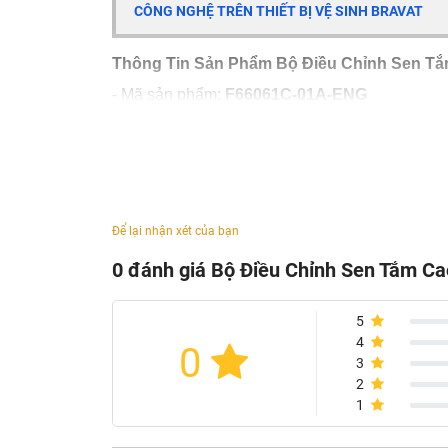
CÔNG NGHỆ TRÊN THIẾT BỊ VỆ SINH BRAVAT
Thông Tin Sản Phẩm Bộ Điều Chỉnh Sen T
- Mã sản phẩm:
F66061C-01A-ENG
- Chủng loại: bộ điều chỉnh sen vòi cao cấp
- Thân bằng đồng
- Tay cầm bằng kẽm + đồng thau
- Bộ trộn gốm Kerox 40mm
- Bộ trộn khí Neoperl
Để lại nhận xét của bạn
- Tốc độ dòng chảy: 20L / phút @ 0,3MPa
- Mạ: chrome
0 đánh giá Bộ Điều Chỉnh Sen Tắm 
- Sản xuất tại: Trung Quốc
- Thương hiệu: Bravat
5
4
0
3
2
1