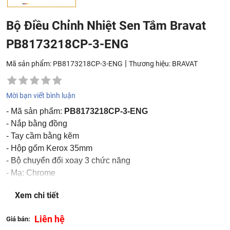
Bộ Điều Chỉnh Nhiệt Sen Tắm Bravat
PB8173218CP-3-ENG
|
Mã sản phẩm: PB8173218CP-3-ENG
Thương hiệu:
BRAVAT
Mời bạn viết bình luận
- Mã sản phẩm:
PB8173218CP-3-ENG
- Nắp bằng đồng
- Tay cầm bằng kẽm
- Hộp gốm Kerox 35mm
- Bộ chuyển đổi xoay 3 chức năng
- Mạ: Chrome
- Sản xuất tại: Trung Quốc
Xem chi tiết
- Thương hiệu: Bravat
Liên hệ
Giá bán: