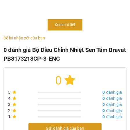
- Mã sản phẩm:
PB8173218CP-3-ENG
- Nắp bằng đồng
- Tay cầm bằng kẽm
Xem chi tiết
- Hộp gốm Kerox 35mm
- Bộ chuyển đổi xoay 3 chức năng
Để lại nhận xét của bạn
- Mạ: Chrome
- Sản xuất tại: Trung Quốc
0 đánh giá Bộ Điều Chỉnh Nhiệt Sen Tắm Bravat
- Thương hiệu: Bravat
PB8173218CP-3-ENG
0
5
0
đánh giá
4
0
đánh giá
3
0
đánh giá
2
0
đánh giá
1
0
đánh giá
Gửi đánh giá của bạn