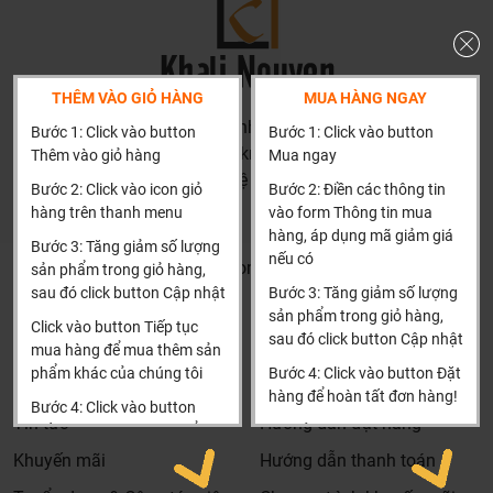
THÊM VÀO GIỎ HÀNG
MUA HÀNG NGAY
HN: số 160 đường Văn Minh, Di Trạch, Hoài Đức, Hà Nội
Bước 1: Click vào button
Bước 1: Click vào button
(Cách đại học công nghiệp 1 km)
Thêm vào giỏ hàng
Mua ngay
HCM và các tỉnh khác: Liên hệ hotline để được hướng dẫn
Bước 2: Click vào icon giỏ
Bước 2: Điền các thông tin
đặt hàng
hàng trên thanh menu
vào form Thông tin mua
Xin cảm ơn!
hàng, áp dụng mã giảm giá
Bước 3: Tăng giảm số lượng
nếu có
Khalinguyen.vn@gmail.com
sản phẩm trong giỏ hàng,
sau đó click button Cập nhật
Bước 3: Tăng giảm số lượng
0904501766
sản phẩm trong giỏ hàng,
Click vào button Tiếp tục
sau đó click button Cập nhật
Thông tin
Thông tin thêm
mua hàng để mua thêm sản
phẩm khác của chúng tôi
Bước 4: Click vào button Đặt
Tìm đại lý & Hợp tác
Hướng dẫn mua hàng
hàng để hoàn tất đơn hàng!
Bước 4: Click vào button
Tin tức
Hướng dẫn đặt hàng
Tiến hành thanh toán để
Xin cảm ơn khách hàng!!!
thanh toán đơn hàng của
Khuyến mãi
Hướng dẫn thanh toán
bạn.