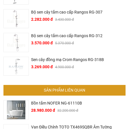
Bộ sen cây tắm cao cấp Rangos RG-307
2.282.000 đ
3.430.000 đ
Bộ sen cây tắm cao cấp Rangos RG-312
3.570.000 đ
5.370.000 đ
Dịch vụ riêng của Khali Nguyễn dành cho khách hàng:
Sen cây đồng mạ Crom Rangos RG-318B
Khảo sát công trình, để hỗ trợ khách hàng chọn sản
3.269.000 đ
4.900.000 đ
phẩm đúng và phù hợp cũng như đưa ra các lời
khuyên, chú ý, hoặc chỉ ra các vấn khổng ổn nếu có
hoàn toàn miễn phí.
SẢN PHẨM LIÊN QUAN
Bảo trì sản phẩm lên tới 5 năm, tặng các phụ kiện hao
mòn và thay thế miễn phí.
Bồn tắm NOFER NG-61110B
Bảo trì kiểm tra sản phẩm trước khi hết hạn bảo hành
28.980.000 đ
32.200.000 đ
kể cả sản phẩm có lên đên 5 năm hay 10 năm bảo
hành miễn phí, Khali Nguyễn sẽ liên hệ để bảo trì và
Van Điều Chỉnh TOTO TX469SQBR Âm Tường