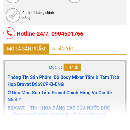
Cam kết hàng chính
hãng
Hotline 24/7: 0904501766
MÔ TẢ SẢN PHẨM
NHẬN XÉT
Mục lục
Hiển thị
Thông Tin Sản Phẩm Bộ Body Mixer Tắm & Tắm Tích
Hợp Bravat D969CP-B-ENG
Ở Đâu Mua Sen Tắm Bravat Chính Hãng Và Giá Rẻ
Nhất ?
BRAVAT – TINH HOA ĐẲNG CẤP CỦA NƯỚC ĐỨC
CÔNG NGHỆ TRÊN THIẾT BỊ VỆ SINH BRAVAT