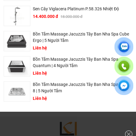
⏩ Sứ nung ở 1250 độ C
: là công nghệ nung nhiệt cao độc
Sen Cây Viglacera Platinum P.58.326 Nhiệt Độ
quyền của Bravat giúp sản phẩm có độ chịu tải cao, chỉ cần
14.400.000 đ
18.000.000 đ
sử dụng mặt men mỏng với tỷ lệ hấp thụ nước rất nhỏ
(dưới 0,3%) khiến cho việc vệ sinh được dễ dàng và chống
Bồn Tắm Massage Jacuzzis Tây Ban Nha Spa Cube
đóng cặn.
Ergo | 5 Người Tắm
⏩ Ecotap
: Công nghệ điều chỉnh dòng xoáy độc quyền
Liên hệ
mang lại trải nghiệm thư giãn và tiết kiệm nước.
Bồn Tắm Massage Jacuzzis Tây Ban Nha Spa
⏩ Công nghệ tiết kiệm nước
: Sử dụng công nghệ sục khí
Quantum | 4 Người Tắm
đặc biệt của Swiss Neoperl có tác dụng làm sạch và mềm
Liên hệ
độ cứng của nước, nâng cao tuổi thọ thiết bị cũng như tiết
Bồn Tắm Massage Jacuzzis Tây Ban Nha Spa Aqua
kiệm tới 30% lượng nước.
8 | 5 Người Tắm
⏩ Công nghệ vòi xoay đa chiều
: cho phép điều chỉnh phù
Liên hệ
hợp với chiều cao của người sử dụng cũng như thích hợp
với bất cứ loại bình chứa.
⏩ Công nghệ tạo
màu
: Sử dụng công nghệ phủ và sơn
chân không PVD cao cấp tạo cho các sản phẩm của Bravat
màu sắc độc đáo và đặc biệt là khả năng chống ăn mòn,