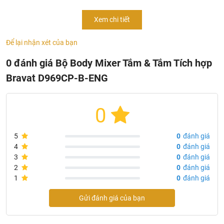
Thông Tin Sản Phẩm Bộ Body Mixer Tắm & Tắm Tích
Xem chi tiết
hợp Bravat D969CP-B-ENG
- Mã sản phẩm:
D969CP-B-ENG
Để lại nhận xét của bạn
- Thân đồng thau
0 đánh giá Bộ Body Mixer Tắm & Tắm Tích hợp
- Hộp gốm Kerox 35mm
Bravat D969CP-B-ENG
- 3 chức năng
- Sản xuất tại: Trung Quốc
- Thương hiệu: Bravat
0
5
0
đánh giá
4
0
đánh giá
3
0
đánh giá
2
0
đánh giá
1
0
đánh giá
Gửi đánh giá của bạn