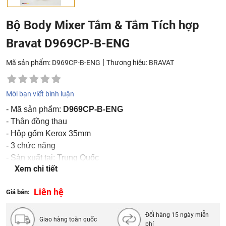
Bộ Body Mixer Tắm & Tắm Tích hợp
Bravat D969CP-B-ENG
|
Mã sản phẩm: D969CP-B-ENG
Thương hiệu:
BRAVAT
Mời bạn viết bình luận
- Mã sản phẩm:
D969CP-B-ENG
- Thân đồng thau
- Hộp gốm Kerox 35mm
- 3 chức năng
- Sản xuất tại: Trung Quốc
Xem chi tiết
- Thương hiệu: Bravat
Liên hệ
Giá bán:
Đổi hàng 15 ngày miễn
Giao hàng toàn quốc
phí