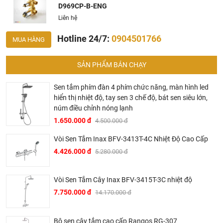
D969CP-B-ENG
Liên hệ
Hotline 24/7:
0904501766
MUA HÀNG
SẢN PHẨM BÁN CHẠY
BRAVAT – TINH HOA ĐẲNG CẤP CỦA NƯỚC ĐỨC
Sen tắm phím đàn 4 phím chức năng, màn hình led
▶ Bravat là thương hiệu cao cấp các sản phẩm nhà tắm
hiển thị nhiệt độ, tay sen 3 chế độ, bát sen siêu lớn,
thuộc sở hữu của Roman Dietsche, một nhà cung cấp thiết
núm điều chỉnh nóng lạnh
bị vệ sinh của Đức có bề dày lịch sử hơn 145 năm. Khởi
1.650.000 đ
4.500.000 đ
đầu từ một xưởng sản xuất gia đình tại vùng Black Forest,
Vòi Sen Tắm Inax BFV-3413T-4C Nhiệt Độ Cao Cấp
Baden – Württemberg tây nam nước Đức vào năm 1873,
4.426.000 đ
5.280.000 đ
sau hơn 2 thế kỷ phát triển, đến nay Bravat đã trở thành một
trong những thương hiệu thiết bị vệ sinh hàng đầu thế giới.
Vòi Sen Tắm Cây Inax BFV-3415T-3C nhiệt độ
▶ Các sản phẩm của Bravat đã được sử dụng trong nhiều
7.750.000 đ
14.170.000 đ
công trình hạng sang của thế như hệ thống trong các hệ
thống khách sạn hạng sang của Intercontinetal, Conrad
Hilton, Sheraton, Le Méri­di­en, Marriott hay trên các hạm
Bộ sen cây tắm cao cấp Rangos RG-307