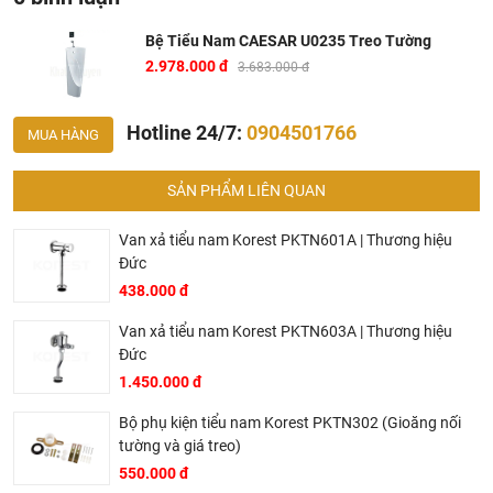
Bồn tiểu
U0235
treo tường có thể lắp đặt với các van xả tiểu
sau:
A624
,
A654
Bệ Tiểu Nam CAESAR U0235 Treo Tường
Bản vẽ kỹ thuật bồn tiểu treo tường Caesar U0235
2.978.000 đ
3.683.000 đ
Hotline 24/7:
0904501766
MUA HÀNG
SẢN PHẨM LIÊN QUAN
Van xả tiểu nam Korest PKTN601A | Thương hiệu
Đức
438.000 đ
Van xả tiểu nam Korest PKTN603A | Thương hiệu
Đức
1.450.000 đ
Bộ phụ kiện tiểu nam Korest PKTN302 (Gioăng nối
tường và giá treo)
550.000 đ