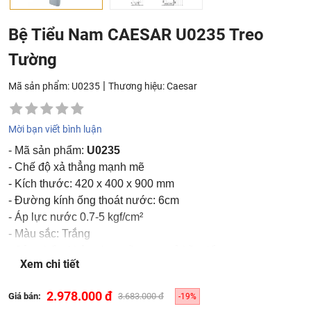
Bệ Tiểu Nam CAESAR U0235 Treo
Tường
|
Mã sản phẩm: U0235
Thương hiệu:
Caesar
Mời bạn viết bình luận
- Mã sản phẩm:
U0235
- Chế độ xả thẳng mạnh mẽ
- Kích thước: 420 x 400 x 900 mm
- Đường kính ống thoát nước: 6cm
- Áp lực nước 0.7-5 kgf/cm²
- Màu sắc: Trắng
- Sản phẩm không bao gồm van xả bồn tiểu
Xem chi tiết
2.978.000 đ
Giá bán:
3.683.000 đ
-19%