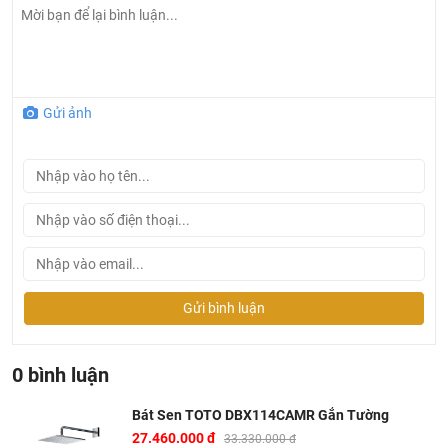
Gửi ảnh
Gửi bình luận
Bản vẽ kỹ thuật bát sen gắn tường
0 bình luận
TOTO
DBX114CAMR
Bát Sen TOTO DBX114CAMR Gắn Tường
27.460.000 đ
33.330.000 đ