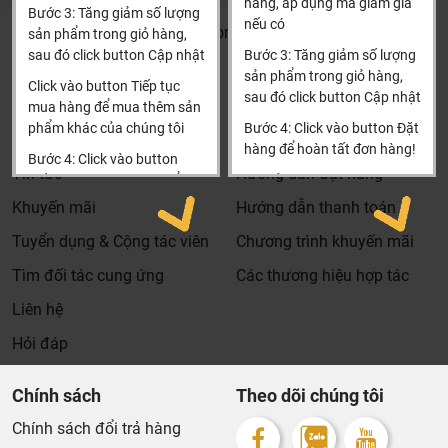
Xin cảm ơn!
hàng, áp dụng mã giảm giá
Bước 3: Tăng giảm số lượng
nếu có
Khalinguyen.vn@gmail.com
sản phẩm trong giỏ hàng,
sau đó click button Cập nhật
Bước 3: Tăng giảm số lượng
0904501766
sản phẩm trong giỏ hàng,
Click vào button Tiếp tục
sau đó click button Cập nhật
Thông tin
Thông tin thêm
mua hàng để mua thêm sản
phẩm khác của chúng tôi
Bước 4: Click vào button Đặt
Tìm đại lý & Hợp tác
Hướng dẫn mua hàng
hàng để hoàn tất đơn hàng!
Bước 4: Click vào button
Tin tức
Hướng dẫn đặt hàng
Tiến hành thanh toán để
Xin cảm ơn khách hàng!!!
thanh toán đơn hàng của
Khuyến mãi
Hướng dẫn thanh toán
bạn.
Tuyển dụng & Cộng tác viên
Chương trình khuyến mãi
Xin cảm ơn khách hàng!!!
Tìm đối tác cung ứng
Các thương hiệu hợp tác
Dịch vụ riêng của Khali Nguyễn dành cho khách hàng:
Liên hệ
Khảo sát công trình, để hỗ trợ khách hàng chọn sản
phẩm đúng và phù hợp cũng như đưa ra các lời
Hỏi đáp
khuyên, chú ý, hoặc chỉ ra các vấn khổng ổn nếu có
hoàn toàn miễn phí.
Chính sách
Theo dõi chúng tôi
Bảo trì sản phẩm lên tới 5 năm, tặng các phụ kiện hao
Chính sách đổi trả hàng
mòn và thay thế miễn phí.