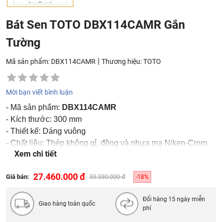
Bát Sen TOTO DBX114CAMR Gắn
Tường
|
Mã sản phẩm: DBX114CAMR
Thương hiệu:
TOTO
Mời bạn viết bình luận
- Mã sản phẩm:
DBX114CAMR
- Kích thước: 300 mm
- Thiết kế: Dáng vuông
- Chất liệu: Thép không gỉ, đồng và nhựa mạ Niken-Crom
Xem chi tiết
- Áp lực nước: 0.05 ~ 0.75 MPa
27.460.000 đ
Giá bán:
33.330.000 đ
-18%
Đổi hàng 15 ngày miễn
Giao hàng toàn quốc
phí