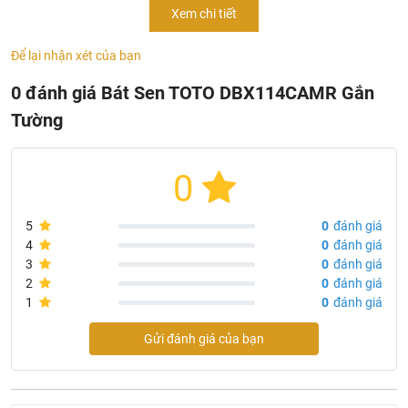
Xem chi tiết
TOTO
DBX114CAMR
- Mã sản phẩm: DBX114CAMR
Để lại nhận xét của bạn
- Kích thước: 300 mm
0 đánh giá Bát Sen TOTO DBX114CAMR Gắn
- Thiết kế: Dáng vuông
Tường
- Chất liệu: Thép không gỉ, đồng và nhựa mạ Niken-Crom
- Áp lực nước: 0.05 ~ 0.75 MPa
0
Tính năng sản phẩm bát sen gắn tường
TOTO
DBX114CAMR
5
0
đánh giá
- Thiết kế sang trọng hiện đại
4
0
đánh giá
- Công nghệ Aerial Pulse hòa trộn bọt khí, tiết kiệm nước
3
0
đánh giá
2
0
đánh giá
- Lớp mạ bền vững với thời gian
1
0
đánh giá
Gửi đánh giá của bạn