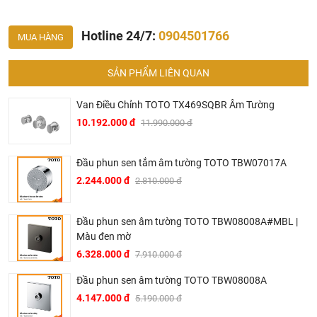
Hotline 24/7:
0904501766
MUA HÀNG
SẢN PHẨM LIÊN QUAN
Van Điều Chỉnh TOTO TX469SQBR Âm Tường
10.192.000 đ
11.990.000 đ
Đầu phun sen tắm âm tường TOTO TBW07017A
2.244.000 đ
2.810.000 đ
Tại Khali Nguyễn, chúng tôi cam kết:
Đầu phun sen âm tường TOTO TBW08008A#MBL |
Cam kết 100% sản phẩm chính hãng, nếu phát hiện ra
Màu đen mờ
hàng giả hàng nhái hoàn tiền 200%.
6.328.000 đ
7.910.000 đ
Sản phẩm được Khali Nguyễn lựa chọn bán là những
Đầu phun sen âm tường TOTO TBW08008A
sản phẩm có chất lượng phù hợp với giá thành và đã bán
4.147.000 đ
5.190.000 đ
là phải có trách nhiệm với hàng hóa và khách hàng!