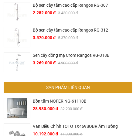
thống khách sạn hạng sang của Intercontinetal, Conrad
Bộ sen cây tắm cao cấp Rangos RG-307
Hilton, Sheraton, Le Méri­di­en, Marriott hay trên các hạm
2.282.000 đ
3.430.000 đ
thuyền du lịch siêu sang của AI­DA Crui­se Ship.
▶ Tại Việt Nam, Bravat mặc dù là thương hiệu mới mẻ
Bộ sen cây tắm cao cấp Rangos RG-312
nhưng đã ngay lập tức được thị trường đón nhận mạnh mẽ.
3.570.000 đ
5.370.000 đ
Nhiều khách sạn hạng sang tại thủ phủ du lịch miền Trung
Việt Nam đã sử dụng các sản phẩm của Bravat trong đó có
Sen cây đồng mạ Crom Rangos RG-318B
nhiều tên tuổi lớn trong ngành du lịch khách sạn Việt Nam
3.269.000 đ
4.900.000 đ
như khách sạn Melia, Accor, Anantara, Sheraton, Fusion
Suites, Cocobay, Alacarte,…
▶ Không chỉ hiện diện trong các khách sạn khu nghỉ dưỡng
SẢN PHẨM LIÊN QUAN
hạng sang, Bravat còn được chủ đầu tư các dự án chung
cư cao cấp sử dụng trong các căn hộ như một trong những
Bồn tắm NOFER NG-61110B
điểm nhấn bán hàng với phương châm nghỉ dưỡng 5 sao
28.980.000 đ
32.200.000 đ
tại gia. Đến nay, sản phẩm Bravat đã có mặt ở nhiều chung
cư cao cấp như Estella Quận 2, Rivera Quận 10 Thành phố
Van Điều Chỉnh TOTO TX469SQBR Âm Tường
Hồ Chí Minh; Starcity Lê Văn Lương, Hoàng Thành tower,
10.192.000 đ
11.990.000 đ
Indochina Plaza Hà Nội.