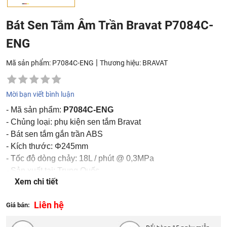
Bát Sen Tắm Âm Trần Bravat P7084C-
ENG
|
Mã sản phẩm: P7084C-ENG
Thương hiệu:
BRAVAT
Mời bạn viết bình luận
- Mã sản phẩm:
P7084C-ENG
- Chủng loại: phụ kiện sen tắm Bravat
- Bát sen tắm gắn trần ABS
- Kích thước: Φ245mm
- Tốc độ dòng chảy: 18L / phút @ 0,3MPa
- Sản xuất tại: Trung Quốc
Xem chi tiết
- Thương hiệu: Bravat
Liên hệ
Giá bán: