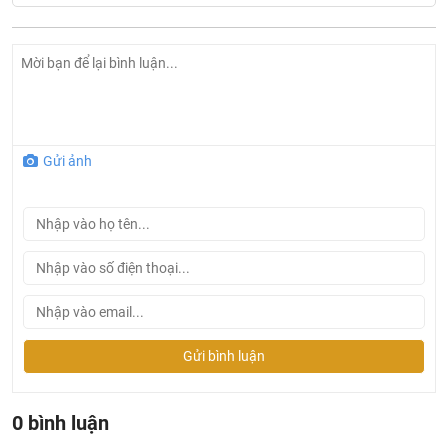
Gửi ảnh
Ở đâu mua sen tắm Bravat chính hãng và giá rẻ nhất ?
Khalinguyen.vn là đơn vị cung cấp sản phẩm
Bravat chính thức và chính hãng tại Việt Nam, chúng tôi
Gửi bình luận
cam kết các sản phẩm
Bravat
được phân phối bởi
Khalinguyen.vn là chính hãng.
Hiện tại chúng tôi có rất nhiều
chương trình khuyến
0 bình luận
mãi
hấp dẫn, để biết chi tiết vui lòng chat hoặc gọi điện