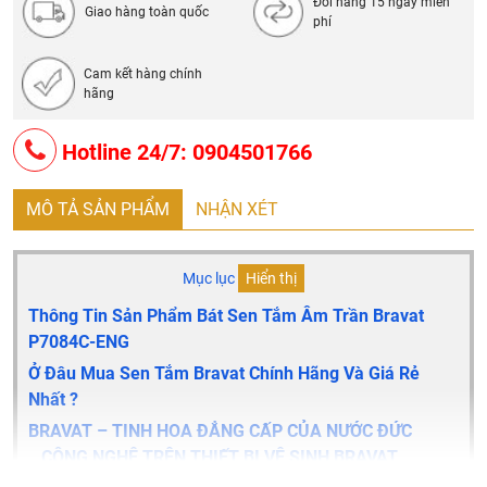
Đổi hàng 15 ngày miễn
Giao hàng toàn quốc
phí
Cam kết hàng chính
hãng
Hotline 24/7: 0904501766
MÔ TẢ SẢN PHẨM
NHẬN XÉT
Mục lục
Hiển thị
Thông Tin Sản Phẩm Bát Sen Tắm Âm Trần Bravat
P7084C-ENG
Ở Đâu Mua Sen Tắm Bravat Chính Hãng Và Giá Rẻ
Nhất ?
BRAVAT – TINH HOA ĐẲNG CẤP CỦA NƯỚC ĐỨC
CÔNG NGHỆ TRÊN THIẾT BỊ VỆ SINH BRAVAT