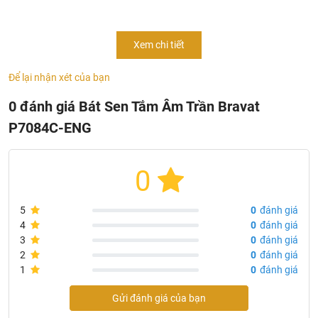
Thông Tin Sản Phẩm Bát Sen Tắm Âm Trần Bravat
Xem chi tiết
P7084C-ENG
- Mã sản phẩm:
P7084C-ENG
Để lại nhận xét của bạn
- Chủng loại: phụ kiện sen tắm Bravat
0 đánh giá Bát Sen Tắm Âm Trần Bravat
- Bát sen tắm gắn trần ABS
P7084C-ENG
- Kích thước: Φ245mm
- Tốc độ dòng chảy: 18L / phút @ 0,3MPa
- Sản xuất tại: Trung Quốc
0
- Thương hiệu: Bravat
5
0
đánh giá
4
0
đánh giá
3
0
đánh giá
2
0
đánh giá
1
0
đánh giá
Gửi đánh giá của bạn