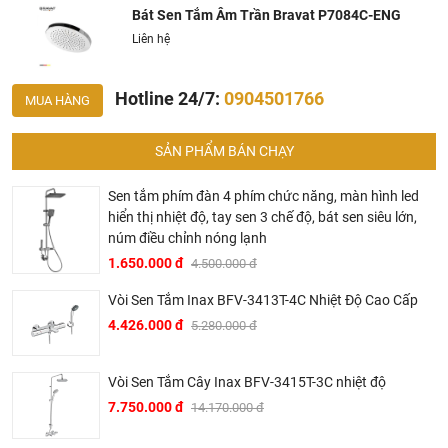
vào hotline để được tư vấn chi tiết
Bát Sen Tắm Âm Trần Bravat P7084C-ENG
Liên hệ
Hotline 24/7:
0904501766
MUA HÀNG
SẢN PHẨM BÁN CHẠY
Sen tắm phím đàn 4 phím chức năng, màn hình led
BRAVAT – TINH HOA ĐẲNG CẤP CỦA NƯỚC ĐỨC
hiển thị nhiệt độ, tay sen 3 chế độ, bát sen siêu lớn,
▶ Bravat là thương hiệu cao cấp các sản phẩm nhà tắm
núm điều chỉnh nóng lạnh
thuộc sở hữu của Roman Dietsche, một nhà cung cấp thiết
1.650.000 đ
4.500.000 đ
bị vệ sinh của Đức có bề dày lịch sử hơn 145 năm. Khởi
Vòi Sen Tắm Inax BFV-3413T-4C Nhiệt Độ Cao Cấp
đầu từ một xưởng sản xuất gia đình tại vùng Black Forest,
4.426.000 đ
5.280.000 đ
Baden – Württemberg tây nam nước Đức vào năm 1873,
sau hơn 2 thế kỷ phát triển, đến nay Bravat đã trở thành một
trong những thương hiệu thiết bị vệ sinh hàng đầu thế giới.
Vòi Sen Tắm Cây Inax BFV-3415T-3C nhiệt độ
7.750.000 đ
14.170.000 đ
▶ Các sản phẩm của Bravat đã được sử dụng trong nhiều
công trình hạng sang của thế như hệ thống trong các hệ