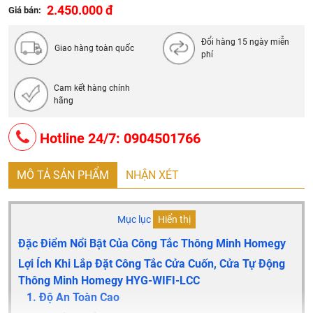
Điện áp hoạt động: 220V/50Hz
2.450.000 đ
Giá bán:
Kết nối: Wifi 2,4Ghz
Đổi hàng 15 ngày miễn
Kích thước: Hình Chữ Nhật: 122x80x33
Giao hàng toàn quốc
phí
Khối lượng: Hình Chữ Nhật: 176±0.5
Nhiệt độ, đổ ẩm tối đa: 0°C ÷ 55°C / 95%RH
Cam kết hàng chính
hãng
Công suất tối đa: Đèn LED : 150 w / Sợi đốt : 700 w
Bảo hành 3 năm
Hotline 24/7: 0904501766
MÔ TẢ SẢN PHẨM
NHẬN XÉT
Mục lục
Hiển thị
Đặc Điểm Nổi Bật Của Công Tắc Thông Minh Homegy
Lợi Ích Khi Lắp Đặt Công Tắc Cửa Cuốn, Cửa Tự Động
Thông Minh Homegy HYG-WIFI-LCC
1. Độ An Toàn Cao