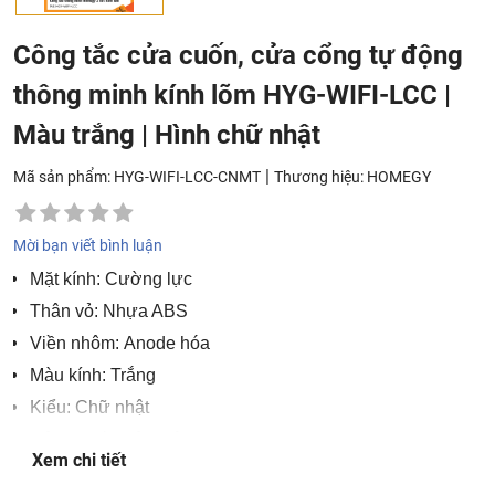
Công tắc cửa cuốn, cửa cổng tự động
thông minh kính lõm HYG-WIFI-LCC |
Màu trắng | Hình chữ nhật
|
Mã sản phẩm: HYG-WIFI-LCC-CNMT
Thương hiệu:
HOMEGY
Mời bạn viết bình luận
Mặt kính: Cường lực
Thân vỏ: Nhựa ABS
Viền nhôm: Anode hóa
Màu kính: Trắng
Kiểu: Chữ nhật
Công suất không tải: <0.5W
Xem chi tiết
Số lần bật tắt: 100.000