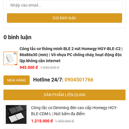
Gửi bình luận
0 bình luận
Công tắc cơ thông minh BLE 2 nút Homegy HGY-BLE-C2 |
86x86x30 (mm) | Vỏ nhựa PC chống cháy, hoạt động độc
lập không cần internet
Công tắc cơ thông minh BLE 2 nút Homegy HGY-BLE-C2
945.000 đ
1.050.000 đ
Hotline 24/7:
0904501766
Tính năng công tắc thông minh 2 nút bấm Homegy
MUA HÀNG
Tính năng: Khóa trẻ em, điều chỉnh độ sáng đèn nền
SẢN PHẨM LIÊN QUAN
Lựa chọn được tính năng giữ trạng thái khi mất điện và
có điện lại của thiết bị trên app
Công tắc cơ Dimming đèn cao cấp Homegy HGY-
Tính năng cài đặt Timer trên thiết bị hoạt động độc lập
BLE-CDM-L | Nút bấm đa điểm
không cần internet, không cần Bộ điều khiển trung tâm.
1.215.000 đ
1.350.000 đ
Kịch bản lưu trên thiết bị, có thể hoạt động độc lập không