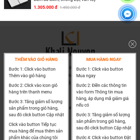
1.305.000 đ
1.450.000 đ
Tại Khali Nguyễn, chúng tôi cam kết:
Cam kết 100% sản phẩm chính hãng, nếu phát hiện ra
hàng giả hàng nhái hoàn tiền 200%.
Sản phẩm được Khali Nguyễn lựa chọn bán là những
sản phẩm có chất lượng phù hợp với giá thành và đã bán
là phải có trách nhiệm với hàng hóa và khách hàng!
THÊM VÀO GIỎ HÀNG
MUA HÀNG NGAY
Bán hàng có tâm: Chúng tôi mong muốn được tư vấn
HN: số 160 đường Văn Minh, Di Trạch, Hoài Đức, Hà Nội
Bước 1: Click vào button
Bước 1: Click vào button
khách hàng chọn được những sản phẩm phù hợp và
(Cách đại học công nghiệp 1 km)
Thêm vào giỏ hàng
Mua ngay
thích hợp để hạn chế được những phiền phức khách
HCM và các tỉnh khác: Liên hệ hotline để được hướng dẫn
Bước 2: Click vào icon giỏ
Bước 2: Điền các thông tin
hàng có thể gặp phải nếu tự chọn như: chọn sản phẩm
đặt hàng
hàng trên thanh menu
vào form Thông tin mua
không phù hợp kích thước nhà tắm, chọn sp không phù
Xin cảm ơn!
hàng, áp dụng mã giảm giá
Bước 3: Tăng giảm số lượng
hợp với áp lực nước, chiều cao gia đình, tông thẩm mỹ
nếu có
Khalinguyen.vn@gmail.com
sản phẩm trong giỏ hàng,
nhà tắm..... hơn là chỉ báo giá.
sau đó click button Cập nhật
Bước 3: Tăng giảm số lượng
0904501766
Thành thật: Chúng tôi luôn thành thật về chất lượng,
sản phẩm trong giỏ hàng,
Click vào button Tiếp tục
sau đó click button Cập nhật
nguồn gốc, tình năng sản phẩm thậm trí cả rủi ro và phiền
Thông tin
Thông tin thêm
mua hàng để mua thêm sản
phức có thể gặp phải của sản phẩm cũng được thành
phẩm khác của chúng tôi
Bước 4: Click vào button Đặt