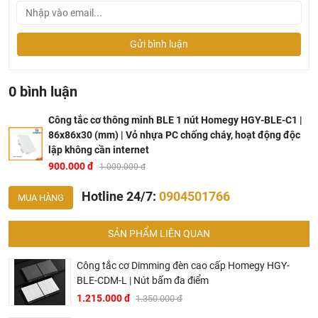
Gửi bình luận
0 bình luận
Công tắc cơ thông minh BLE 1 nút Homegy HGY-BLE-C1 |
86x86x30 (mm) | Vỏ nhựa PC chống cháy, hoạt động độc
lập không cần internet
Công tắc cơ thông minh BLE Homegy HGY-BLE-C1 1 nút
900.000 đ
1.000.000 đ
Hotline 24/7:
0904501766
Tính năng công tắc thông minh 1 nút bấm Homegy
MUA HÀNG
Tính năng: Khóa trẻ em, điều chỉnh độ sáng đèn nền
SẢN PHẨM LIÊN QUAN
Lựa chọn được tính năng giữ trạng thái khi mất điện và
có điện lại của thiết bị trên app
Công tắc cơ Dimming đèn cao cấp Homegy HGY-
Tính năng cài đặt Timer trên thiết bị hoạt động độc lập
BLE-CDM-L | Nút bấm đa điểm
không cần internet, không cần Bộ điều khiển trung tâm.
1.215.000 đ
1.350.000 đ
Kịch bản lưu trên thiết bị, có thể hoạt động độc lập không