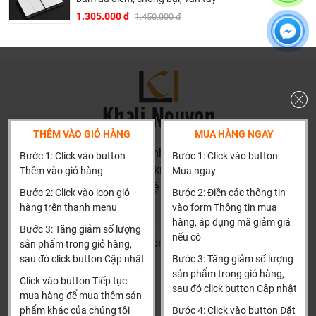
1.305.000 đ
1.450.000 đ
Công tắc cơ thông minh BLE Homegy
Tại Khali Nguyễn, chúng tôi cam kết:
Cam kết 100% sản phẩm chính hãng, nếu phát hiện ra
hàng giả hàng nhái hoàn tiền 200%.
Sản phẩm được Khali Nguyễn lựa chọn bán là những
THÊM VÀO GIỎ HÀNG
MUA HÀNG NGAY
sản phẩm có chất lượng phù hợp với giá thành và đã bán
HN: số 160 đường Văn Minh, Di Trạch, Hoài Đức, Hà Nội
là phải có trách nhiệm với hàng hóa và khách hàng!
Bước 1: Click vào button
Bước 1: Click vào button
(Cách đại học công nghiệp 1 km)
Thêm vào giỏ hàng
Mua ngay
Bán hàng có tâm: Chúng tôi mong muốn được tư vấn
HCM và các tỉnh khác: Liên hệ hotline để được hướng dẫn
khách hàng chọn được những sản phẩm phù hợp và
Bước 2: Click vào icon giỏ
Bước 2: Điền các thông tin
đặt hàng
hàng trên thanh menu
vào form Thông tin mua
thích hợp để hạn chế được những phiền phức khách
Xin cảm ơn!
hàng, áp dụng mã giảm giá
hàng có thể gặp phải nếu tự chọn như: chọn sản phẩm
Bước 3: Tăng giảm số lượng
nếu có
không phù hợp kích thước nhà tắm, chọn sp không phù
Khalinguyen.vn@gmail.com
sản phẩm trong giỏ hàng,
hợp với áp lực nước, chiều cao gia đình, tông thẩm mỹ
sau đó click button Cập nhật
Bước 3: Tăng giảm số lượng
0904501766
sản phẩm trong giỏ hàng,
nhà tắm..... hơn là chỉ báo giá.
Click vào button Tiếp tục
sau đó click button Cập nhật
Thông tin
Thông tin thêm
mua hàng để mua thêm sản
Thành thật: Chúng tôi luôn thành thật về chất lượng,
phẩm khác của chúng tôi
Bước 4: Click vào button Đặt
nguồn gốc, tình năng sản phẩm thậm trí cả rủi ro và phiền