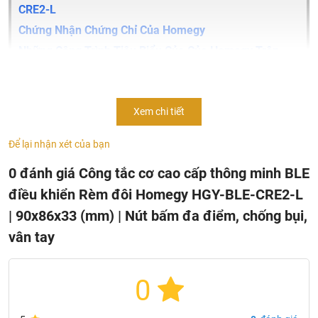
CRE2-L
Chứng Nhận Chứng Chỉ Của Homegy
Những Công Trình Tiêu Biểu Của Của Homegy Trên
Toàn Quốc
Thông tin sản phẩm công tắc cơ thông minh rèm đôi
Xem chi tiết
Homegy HGY-BLE-CRE2-L
Để lại nhận xét của bạn
Dải điện áp làm việc: 100 ÷ 250Vac, 50Hz/ 60Hz
0 đánh giá Công tắc cơ cao cấp thông minh BLE
Công suất tải: Tải thuần trở tối đa 700W/Kênh
điều khiển Rèm đôi Homegy HGY-BLE-CRE2-L
Công suất tải: Tải đèn LED tối đa 150W/Kênh
| 90x86x33 (mm) | Nút bấm đa điểm, chống bụi,
Tổng công suất tải: < 2800W
vân tay
Công suất không tải: <0.5W
Chuẩn truyền thông: Bluetooth Mesh
0
Ngõ ra: Tiếp điểm Relay
Vật liệu: Thân vỏ nhựa PC chống cháy cao cấp, công