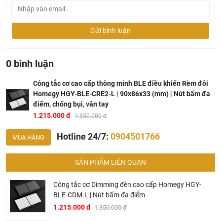
Gửi bình luận
0 bình luận
Công tắc cơ cao cấp thông minh BLE điều khiển Rèm đôi
Homegy HGY-BLE-CRE2-L | 90x86x33 (mm) | Nút bấm đa
điểm, chống bụi, vân tay
1.215.000 đ
1.350.000 đ
Hotline 24/7:
0904501766
MUA HÀNG
SẢN PHẨM LIÊN QUAN
Công tắc cơ cao cấp thông minh BLE điều khiển Rèm đôi
Homegy HGY-BLE-CRE2-L
Công tắc cơ Dimming đèn cao cấp Homegy HGY-
BLE-CDM-L | Nút bấm đa điểm
Tính năng công tắc cơ thông minh Homegy HGY-BLE-
1.215.000 đ
1.350.000 đ