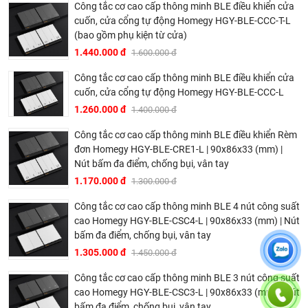
CRE2-L
Công tắc cơ cao cấp thông minh BLE điều khiển cửa
cuốn, cửa cổng tự động Homegy HGY-BLE-CCC-T-L
Tính năng: Khóa trẻ em, điều chỉnh độ sáng đèn nền
(bao gồm phụ kiện từ cửa)
Lựa chọn được tính năng giữ trạng thái khi mất điện và
1.440.000 đ
1.600.000 đ
có điện lại của thiết bị trên app
Công tắc cơ cao cấp thông minh BLE điều khiển cửa
Tính năng cài đặt Timer trên thiết bị hoạt động độc lập
cuốn, cửa cổng tự động Homegy HGY-BLE-CCC-L
không cần internet, không cần Bộ điều khiển trung tâm.
1.260.000 đ
1.400.000 đ
Kịch bản lưu trên thiết bị, có thể hoạt động độc lập không
cần internet, không cần Bộ điều khiển trung tâm.
Công tắc cơ cao cấp thông minh BLE điều khiển Rèm
đơn Homegy HGY-BLE-CRE1-L | 90x86x33 (mm) |
Nút bấm đa điểm
Nút bấm đa điểm, chống bụi, vân tay
1.170.000 đ
1.300.000 đ
Chứng nhận chứng chỉ của Homegy
Công tắc cơ cao cấp thông minh BLE 4 nút công suất
cao Homegy HGY-BLE-CSC4-L | 90x86x33 (mm) | Nút
bấm đa điểm, chống bụi, vân tay
1.305.000 đ
1.450.000 đ
Công tắc cơ cao cấp thông minh BLE 3 nút công suất
cao Homegy HGY-BLE-CSC3-L | 90x86x33 (mm) | Nút
bấm đa điểm, chống bụi, vân tay