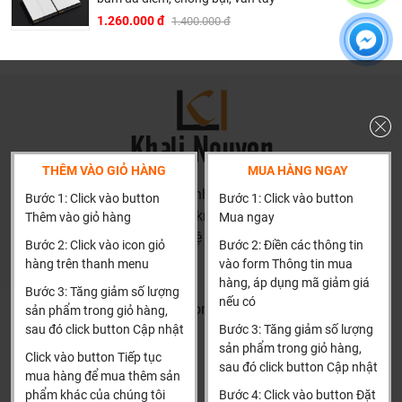
1.260.000 đ
1.400.000 đ
Chứng nhận chứng chỉ Homegy
Những công trình tiêu biểu của của Homegy trên toàn
quốc
THÊM VÀO GIỎ HÀNG
MUA HÀNG NGAY
HN: số 160 đường Văn Minh, Di Trạch, Hoài Đức, Hà Nội
Bước 1: Click vào button
Bước 1: Click vào button
(Cách đại học công nghiệp 1 km)
Thêm vào giỏ hàng
Mua ngay
HCM và các tỉnh khác: Liên hệ hotline để được hướng dẫn
Bước 2: Click vào icon giỏ
Bước 2: Điền các thông tin
đặt hàng
hàng trên thanh menu
vào form Thông tin mua
Xin cảm ơn!
hàng, áp dụng mã giảm giá
Bước 3: Tăng giảm số lượng
nếu có
Khalinguyen.vn@gmail.com
sản phẩm trong giỏ hàng,
sau đó click button Cập nhật
Bước 3: Tăng giảm số lượng
0904501766
sản phẩm trong giỏ hàng,
Click vào button Tiếp tục
sau đó click button Cập nhật
Thông tin
Thông tin thêm
mua hàng để mua thêm sản
phẩm khác của chúng tôi
Bước 4: Click vào button Đặt