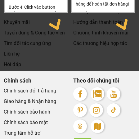
Tìm đại lý & Hợp tác
Hướng dẫn mua hàng
hàng để hoàn tất đơn hàng!
Bước 4: Click vào button
Tin tức
Hướng dẫn đặt hàng
Tiến hành thanh toán để
Xin cảm ơn khách hàng!!!
thanh toán đơn hàng của
Khuyến mãi
Hướng dẫn thanh toán
bạn.
Tuyển dụng & Cộng tác viên
Chương trình khuyến mãi
Xin cảm ơn khách hàng!!!
Tìm đối tác cung ứng
Các thương hiệu hợp tác
Liên hệ
Hỏi đáp
Chính sách
Theo dõi chúng tôi
Chính sách đổi trả hàng
Giao hàng & Nhận hàng
Chính sách bảo hành
Chính sách bảo mật
Trung tâm hỗ trợ