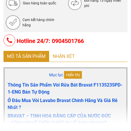
Đổi hàng 15 ngày miễn
Giao hàng toàn quốc
phí
Cam kết hàng chính
hãng
Hotline 24/7: 0904501766
MÔ TẢ SẢN PHẨM
NHẬN XÉT
Mục lục
Hiển thị
Thông Tin Sản Phẩm Vòi Rửa Bát Bravat F1135235PD-
1-ENG Bán Tự Động
Ở Đâu Mua Vòi Lavabo Bravat Chính Hãng Và Giá Rẻ
Nhất ?
BRAVAT – TINH HOA ĐẲNG CẤP CỦA NƯỚC ĐỨC
CÔNG NGHỆ TRÊN THIẾT BỊ VỆ SINH BRAVAT