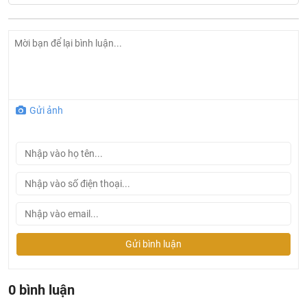
Gửi ảnh
Ở đâu mua vòi lavabo Bravat chính hãng và giá rẻ nhất
?
Khalinguyen.vn là đơn vị cung cấp sản phẩm
Gửi bình luận
Bravat chính thức và chính hãng tại Việt Nam, chúng tôi
cam kết các sản phẩm
Bravat
được phân phối bởi
0 bình luận
Khalinguyen.vn là chính hãng.