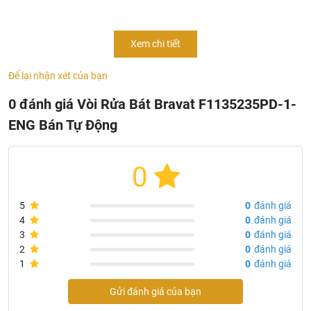
Thông Tin Sản Phẩm Vòi Rửa Bát Bravat F1135235PD-
Xem chi tiết
1-ENG Bán Tự Động
- Mã sản phẩm:
F1135235PD-1-ENG
Để lại nhận xét của bạn
- Chủng loại: Vòi nước bán tự động
0 đánh giá Vòi Rửa Bát Bravat F1135235PD-1-
- Thân bằng đồng
ENG Bán Tự Động
- Tấm để cốc bằng đồng thau
- Mạ: Chrome + Brushed
- Sản xuất tại: Trung Quốc
0
- Thương hiệu: Bravat
5
0
đánh giá
4
0
đánh giá
3
0
đánh giá
2
0
đánh giá
1
0
đánh giá
Gửi đánh giá của bạn