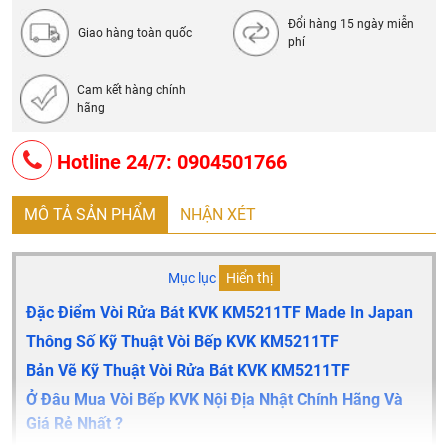
Đổi hàng 15 ngày miễn
Giao hàng toàn quốc
phí
Cam kết hàng chính
hãng
Hotline 24/7: 0904501766
MÔ TẢ SẢN PHẨM
NHẬN XÉT
Mục lục
Hiển thị
Đặc Điểm Vòi Rửa Bát KVK
KM5211TF
Made In Japan
Thông Số Kỹ Thuật Vòi Bếp KVK
KM5211TF
Bản Vẽ Kỹ Thuật Vòi Rửa Bát KVK
KM5211TF
Ở Đâu Mua Vòi Bếp KVK Nội Địa Nhật Chính Hãng Và
Giá Rẻ Nhất ?