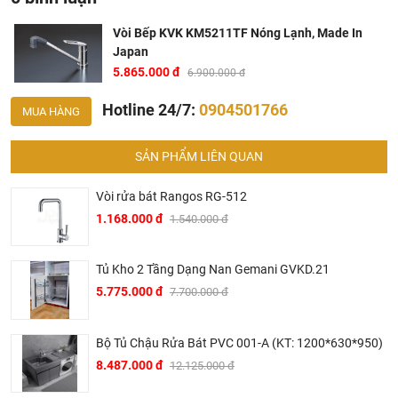
Vòi Bếp KVK KM5211TF Nóng Lạnh, Made In
Japan
5.865.000 đ
6.900.000 đ
Hotline 24/7:
0904501766
MUA HÀNG
SẢN PHẨM LIÊN QUAN
Vòi rửa bát Rangos RG-512
1.168.000 đ
1.540.000 đ
Tủ Kho 2 Tầng Dạng Nan Gemani GVKD.21
Ở đâu mua vòi bếp KVK nội địa nhật chính hãng và giá
5.775.000 đ
7.700.000 đ
rẻ nhất ?
Bộ Tủ Chậu Rửa Bát PVC 001-A (KT: 1200*630*950)
Khalinguyen.vn là đơn vị cung cấp sản
vòi rửa bát
8.487.000 đ
12.125.000 đ
KVK
chính thức và chính hãng tại Việt Nam, chúng tôi
cam kết các sản phẩm KVK được phân phối bởi