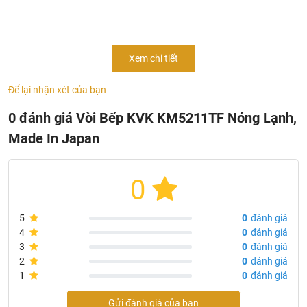
Vòi bếp KVK
KM5211TF
nổi bật với đường nét thiết kế tinh
tế, chất liệu đồng mạ crom đem lại cho sản phẩm lúc nào
cũng sáng bóng sạch sẽ. Vòi bếp KVK nội địa nhật phù hợp
Xem chi tiết
với mọi không gian trong khu bếp của bạn
Để lại nhận xét của bạn
0 đánh giá Vòi Bếp KVK KM5211TF Nóng Lạnh,
Made In Japan
0
5
0
đánh giá
4
0
đánh giá
3
0
đánh giá
2
0
đánh giá
1
0
đánh giá
Đặc điểm vòi rửa bát KVK
KM5211TF
Made in Japan
Gửi đánh giá của bạn