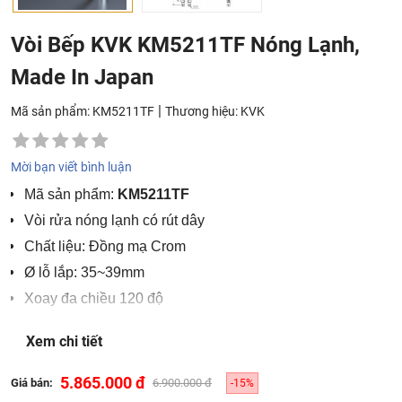
Vòi Bếp KVK KM5211TF Nóng Lạnh,
Made In Japan
|
Mã sản phẩm: KM5211TF
Thương hiệu:
KVK
Mời bạn viết bình luận
Mã sản phẩm:
KM5211TF
Vòi rửa nóng lạnh có rút dây
Chất liệu: Đồng mạ Crom
Ø lỗ lắp: 35~39mm
Xoay đa chiều 120 độ
2 chế độ xả nước
Xem chi tiết
Dễ dàng tháo ra để vệ sinh
5.865.000 đ
Giá bán:
6.900.000 đ
-15%