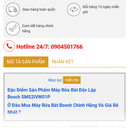
Dòng điện: 220-240V/50-60 Hz/10A
Đổi hàng 15 ngày miễn
Giao hàng toàn quốc
phí
Cam kết hàng chính
hãng
Hotline 24/7: 0904501766
MÔ TẢ SẢN PHẨM
NHẬN XÉT
Mục lục
Hiển thị
Đặc Điểm Sản Phẩm Máy Rửa Bát Độc Lập
Bosch SMS2IVW01P
Ở Đâu Mua Máy Rửa Bát
Bosch
Chính Hãng Và Giá Rẻ
Nhất ?
Máy rửa bát độc lập Bosch
SMS2IVW01P
thiết kế đơn