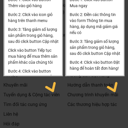
(Cách đại học công nghiệp 1 km)
cũng không lỡ giấc ngủ của bé yêu hay người già trong
Thêm vào giỏ hàng
Mua ngay
HCM và các tỉnh khác: Liên hệ hotline để được hướng dẫn
nhà.
Bước 2: Click vào icon giỏ
Bước 2: Điền các thông tin
đặt hàng
hàng trên thanh menu
vào form Thông tin mua
Xin cảm ơn!
hàng, áp dụng mã giảm giá
Bước 3: Tăng giảm số lượng
Chén bát được rửa sạch, an toàn cho sức khỏe nhờ
nếu có
Khalinguyen.vn@gmail.com
sản phẩm trong giỏ hàng,
công nghệ rửa bằng nước nóng
sau đó click button Cập nhật
Bước 3: Tăng giảm số lượng
0904501766
sản phẩm trong giỏ hàng,
Rửa bằng nước nóng giúp tăng cường khả năng diệt
Click vào button Tiếp tục
sau đó click button Cập nhật
khuẩn, khử trùng, cho chén bát sạch sẽ, bảo vệ sức khỏe
Thông tin
Thông tin thêm
mua hàng để mua thêm sản
của gia đình của bạn tốt hơn.
phẩm khác của chúng tôi
Bước 4: Click vào button Đặt
Tìm đại lý & Hợp tác
Hướng dẫn mua hàng
hàng để hoàn tất đơn hàng!
Bước 4: Click vào button
Tin tức
Hướng dẫn đặt hàng
Tiến hành thanh toán để
Xin cảm ơn khách hàng!!!
thanh toán đơn hàng của
Khuyến mãi
Hướng dẫn thanh toán
bạn.
Tuyển dụng & Cộng tác viên
Chương trình khuyến mãi
Xin cảm ơn khách hàng!!!
Tìm đối tác cung ứng
Các thương hiệu hợp tác
Liên hệ
Hỏi đáp