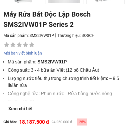
Máy Rửa Bát Độc Lập Bosch
SMS2IVW01P Series 2
|
Mã sản phẩm: SMS2IVW01P
Thương hiệu:
BOSCH
Mời bạn viết bình luận
Mã sản phẩm:
SMS2IVW01P
Công suất: 3 - 4 bữa ăn Việt (12 bộ Châu Âu)
Lượng nước tiêu thụ trong chương trình tiết kiệm: ~ 9.5
lít/lần rửa
Công nghệ rửa: Phun nước - Rửa bằng nước nóng
Độ ồn: 46 dB
Xem chi tiết
Kích thước: 845Cx600Rx600S mm
Công suất điện kết nối: 2400W
18.187.500 đ
Giá bán:
24.250.000 đ
-25%
Chiều dài dây điện: 175cm