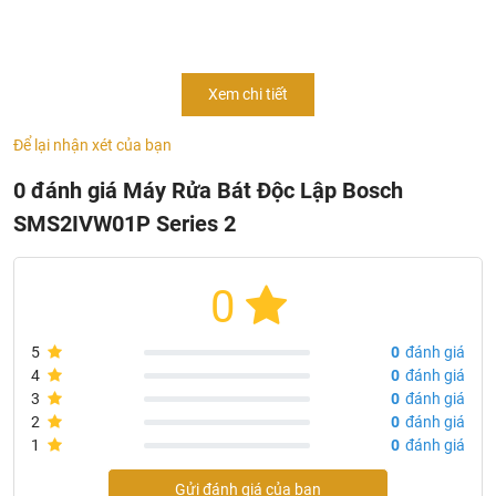
giản, chắc chắn, rửa lượng chén bát đến 3 - 4 bữa ăn Việt,
rửa sạch với công nghệ rửa nước nóng, 6 chương trình
rửa, chương trình nhắc vệ sinh máy, tính năng Aquastop,
Xem chi tiết
hẹn giờ 24 tiếng, điều khiển bằng ứng dụng trên điện thoại
tiện lợi, rất thích hợp cho gia đình bận rộn.
Để lại nhận xét của bạn
0 đánh giá Máy Rửa Bát Độc Lập Bosch
SMS2IVW01P Series 2
0
5
0
đánh giá
4
0
đánh giá
3
0
đánh giá
2
0
đánh giá
1
0
đánh giá
Gửi đánh giá của bạn