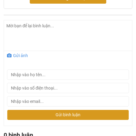
Đặc điểm sản phẩm máy rửa bát độc lập
Bosch SMS2IVW01P
Gửi ảnh
Thiết kế sang trọng, gọn đẹp
Máy rửa chén độc lập Bosch SMS2IVW01P là kiểu máy rửa
chén độc lập có kết cấu đơn giản, vững chắc, vỏ và cửa
máy đều được làm với vật liệu thép sơn tĩnh điện cứng cáp,
bảo vệ tốt linh kiện bên trong với độ bền cao, bóng sáng tô
điểm cho không gian bếp thêm đẹp mắt, hiện đại.
Kiểu dáng hình hộp chữ nhật, khối lượng 48.6 kg, người
Gửi bình luận
dùng có thể chuyển đổi vị trí và lắp đặt tiện lợi, phù hợp bố
trí ở nhiều nơi trong gian bếp gia đình.
0 bình luận