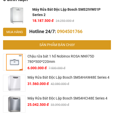
Máy Rửa Bát Độc Lập Bosch SMS2IVW01P
Series 2
18.187.500 đ
24.250.000 đ
Hotline 24/7:
0904501766
MUA HÀNG
SẢN PHẨM BÁN CHẠY
Chậu rửa bát 1 hố Nobinox ROSA NN975D
780*500*220mm
Rửa được số lượng chén bát tương đương 3 - 4 bữa
6.000.000 đ
7.500.000 đ
ăn Việt
Máy Rửa Bát Độc Lập Bosch SMS4HAW48E Series 4
Máy rửa chén độc lập
SMS2IVW01P
có thể rửa được cùng
31.560.000 đ
42.080.000 đ
lúc đến 12 bộ chén đĩa châu Âu, rửa được cả chảo, nồi với
kích cỡ phù hợp ̣̣(xoong, chảo cần được đặt nghiêng
Máy Rửa Bát Độc Lập Bosch SMS4HCI48E Series 4
và 50% diện tích nồi hoặc chảo không bị đồ vật khác che
25.042.500 đ
chắn) , đáp ứng nhu cầu rửa chén bát trong gia đình có từ 4
33.390.000 đ
- 5 thành viên.