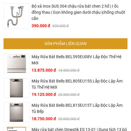
Bộ xả Inox SUS 304 chậu rửa bát chen 2 hố | I ốc
Mỗi lần rửa, máy tiêu thụ tầm
9.5 lít nước
, hỗ trợ thêm hệ
đồng thau | Gọn không gian dưới chậu |chống chuột
thống lọc 3 lớp giúp tiết kiệm lượng nước sử dụng mà vẫn
cắn
đảm bảo hiệu quả rửa tối ưu, giảm chi phí sinh hoạt đáng
390.000 đ
690.000 đ
kể.
SẢN PHẨM LIÊN QUAN
Máy Rửa Bát Bells BEL595EU08V Lắp Độc Thế Hệ
Mới
13.875.000 đ
18.500.000 đ
Máy Rửa Bát Bells BEL805EU15S Lắp Độc Lập Âm
Tủ Thế Hệ Mới
19.125.000 đ
25.500.000 đ
Máy Rửa Bát Bells BEL815EU15T Lắp Độc Lập Âm
Đáp ứng nhu cầu rửa đa dạng với 6 chương trình rửa
Tủ Bếp
khác nhau
18.750.000 đ
25.000.000 đ
Tùy theo loại chén đĩa, mức độ bẩn mà bạn chọn chương
Máy rửa bát chén Dmestik ES 13-01 | Dung tích 13 bộ