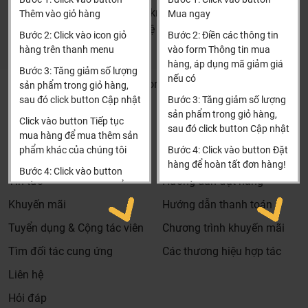
mạnh, sấy thêm
(Cách đại học công nghiệp 1 km)
Thêm vào giỏ hàng
Mua ngay
Home Connect: Tính năng điều khiển máy rửa bát từ xa
HCM và các tỉnh khác: Liên hệ hotline để được hướng dẫn
Bước 2: Click vào icon giỏ
Bước 2: Điền các thông tin
bằng các thiết bị điện tử.
đặt hàng
hàng trên thanh menu
vào form Thông tin mua
Xin cảm ơn!
Tăng tốc: Khi kích hoạt thì chu trình rửa sẽ nhanh gấp 3
hàng, áp dụng mã giảm giá
Bước 3: Tăng giảm số lượng
nếu có
lần và bạn có thể dùng ngay lập tức.
Khalinguyen.vn@gmail.com
sản phẩm trong giỏ hàng,
Vùng rửa mạnh: máy rửa bát Bosch serie 8 này với tính
sau đó click button Cập nhật
Bước 3: Tăng giảm số lượng
0904501766
sản phẩm trong giỏ hàng,
năng rửa mạnh trong trường hợp đồ bát đĩa có độ bẩn
Click vào button Tiếp tục
sau đó click button Cập nhật
nhiều, đặc biệt thích hợp cho việc rửa nồi.
Thông tin
Thông tin thêm
mua hàng để mua thêm sản
phẩm khác của chúng tôi
Bước 4: Click vào button Đặt
Sấy thêm: Giúp làm khô chén bát đĩa hơn so với việc rửa
Tìm đại lý & Hợp tác
Hướng dẫn mua hàng
hàng để hoàn tất đơn hàng!
thông thường.Chương trình vệ sinh máy, Chương trình
Bước 4: Click vào button
Tin tức
Hướng dẫn đặt hàng
yên lặng (điều chỉnh theo yêu cầu qua app), 6 nhiệt độ
Tiến hành thanh toán để
Xin cảm ơn khách hàng!!!
thanh toán đơn hàng của
rửa
Khuyến mãi
Hướng dẫn thanh toán
bạn.
Công nghệ và cảm biến
Tuyển dụng & Cộng tác viên
Chương trình khuyến mãi
Xin cảm ơn khách hàng!!!
Hệ thống ActiveWater
Tìm đối tác cung ứng
Các thương hiệu hợp tác
Động cơ EcoSilence
Liên hệ
Cảm biến độ bẩn nước, cảm biến tải
Hỏi đáp