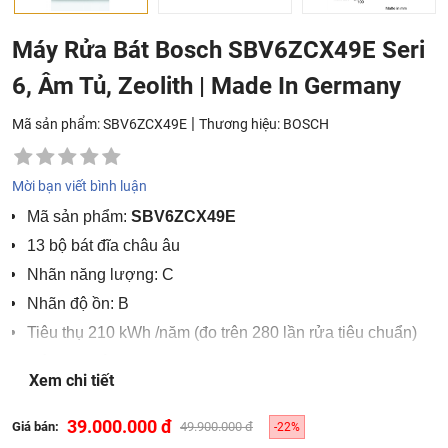
Máy Rửa Bát Bosch SBV6ZCX49E Seri
6, Âm Tủ, Zeolith | Made In Germany
|
Mã sản phẩm: SBV6ZCX49E
Thương hiệu:
BOSCH
Mời bạn viết bình luận
Mã sản phẩm:
SBV6ZCX49E
13 bộ bát đĩa châu âu
Nhãn năng lượng: C
Nhãn độ ồn: B
Tiêu thụ 210 kWh /năm (đo trên 280 lần rửa tiêu chuẩn)
Tiêu thụ điện Eco 50: 0.75 KWh
Xem chi tiết
Chế độ điện chờ: 0.5W
Tiêu thụ nước Eco 50: 2660 lít / năm với 280 lần rửa
39.000.000 đ
Giá bán:
49.900.000 đ
-22%