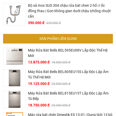
Tiêu thụ nước Auto 45-65 ° C: 7-18L tùy thuộc vào độ bẩn
Bộ xả Inox SUS 304 chậu rửa bát chen 2 hố | I ốc
đồng thau | Gọn không gian dưới chậu |chống chuột
Thời gian chương trình Eco 50: 235 phút
cắn
Độ ồn: 42 dB
390.000 đ
690.000 đ
Độ ồn rửa yên lặng: 40 dB
Tiêu thụ năng lượng khi cấp nước nóng: 0.6 kWh
SẢN PHẨM LIÊN QUAN
Các chương trình rửa của máy rửa bát:
Máy Rửa Bát Bells BEL595EU08V Lắp Độc Thế Hệ
8 chương trinh rửa: rửa mạnh 70 ° C, Tự động 45-65 ° C,
Mới
Tiết kiệm 50 ° C, Yên lặng 50 ° C, 1.5h 60ºC, Thủy tinh 40 °
13.875.000 đ
18.500.000 đ
C, Rửa nhanh 45 ° C, Yêu thích (rửa tráng)
Máy Rửa Bát Bells BEL805EU15S Lắp Độc Lập Âm
Rửa mạnh 70 ° C: Đây là chế độ rửa chuyên sâu thích
Tủ Thế Hệ Mới
hợp rửa những vật dụng có vết bẩn cứng đầu.
19.125.000 đ
25.500.000 đ
Tự động 45-65 ° C: Đây là chu trình rửa tiêu chuẩn dành
Máy Rửa Bát Bells BEL815EU15T Lắp Độc Lập Âm
riêng cho các vết bẩn thông thường.
Tủ Bếp
Tiết kiệm 50 ° C: Giúp người dùng rửa bát thoải mái mà
18.750.000 đ
25.000.000 đ
không lo tốn điện và tốn nước. Kích hoạt chương trình
này sẽ giúp các vết bẩn thông thường hoặc hơi khô được
Máy rửa bát chén Dmestik ES 13-01 | Dung tích 13 bộ