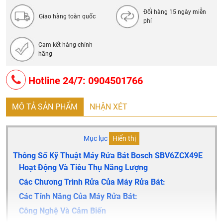
Tiêu thụ nước Eco 50: 9.5L
Đổi hàng 15 ngày miễn
Tiêu thụ nước Auto 45-65 ° C: 7-18L tùy thuộc vào độ bẩn
Giao hàng toàn quốc
phí
Thời gian chương trình Eco 50: 235 phút
Độ ồn: 42 dB
Cam kết hàng chính
hãng
Độ ồn rửa yên lặng: 40 dB
Tiêu thụ năng lượng khi cấp nước nóng: 0.6 kWh
Hotline 24/7: 0904501766
Kích thước: 865 x 598 x 550 mm
Trọng lượng: 45.2 kg
MÔ TẢ SẢN PHẨM
NHẬN XÉT
Công suất: 2,400 W
Dây cắm: 175 cm
Mục lục
Hiển thị
Cường độ: 10A
Thông Số Kỹ Thuật Máy Rửa Bát Bosch SBV6ZCX49E
Chuẩn phích: Schuko
Hoạt Động Và Tiêu Thụ Năng Lượng
Xuất sứ: Đức
Các Chương Trình Rửa Của Máy Rửa Bát:
Bảo hành 3 năm
Các Tính Năng Của Máy Rửa Bát:
Công Nghệ Và Cảm Biến