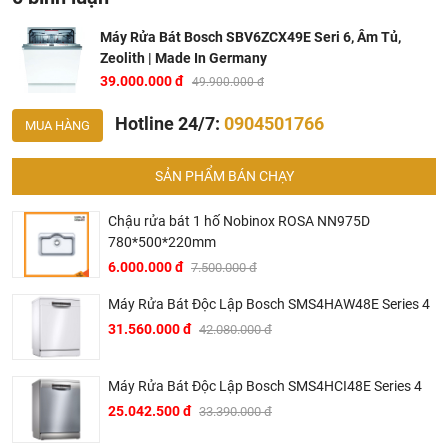
Máy Rửa Bát Bosch SBV6ZCX49E Seri 6, Âm Tủ,
Zeolith | Made In Germany
39.000.000 đ
49.900.000 đ
Hotline 24/7:
0904501766
MUA HÀNG
Máy Rửa Bát Bosch SBV6ZCX49E Seri 6
SẢN PHẨM BÁN CHẠY
Hoạt động và tiêu thụ năng lượng
Chậu rửa bát 1 hố Nobinox ROSA NN975D
13 bộ bát đĩa châu âu
780*500*220mm
Nhãn năng lượng: C
6.000.000 đ
7.500.000 đ
Nhãn độ ồn: B
Máy Rửa Bát Độc Lập Bosch SMS4HAW48E Series 4
Tiêu thụ 210 kWh /năm (đo trên 280 lần rửa tiêu chuẩn)
31.560.000 đ
42.080.000 đ
Tiêu thụ điện Eco 50: 0.75 KWh
Chế độ điện chờ: 0.5W
Máy Rửa Bát Độc Lập Bosch SMS4HCI48E Series 4
Tiêu thụ nước Eco 50: 2660 lít / năm với 280 lần rửa
25.042.500 đ
33.390.000 đ
Tiêu thụ nước Eco 50: 9.5L