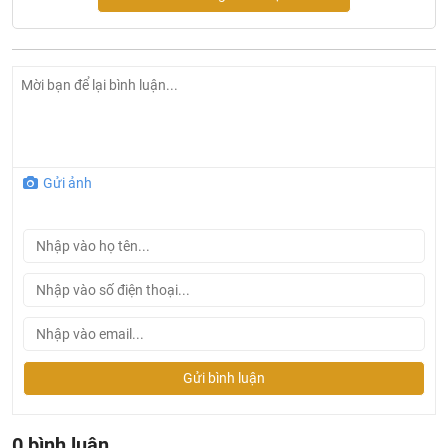
Gửi ảnh
Máy Rửa Bát Bosch SBV6ZCX49E Seri 6, Âm Tủ, Zeolith
Gửi bình luận
Thông số kỹ thuật máy rửa bát Bosch SBV6ZCX49E
0 bình luận