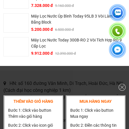
7.328.000 đ
9.160.000 đ
nguồn gốc, tình năng sản phẩm thậm trí cả rủi ro và phiền
phức có thể gặp phải của sản phẩm cũng được thành
Máy Lọc Nước Úp Bình Today 95LB 3 Vòi Làm Lạnh
thật đưa ra tư vấn.
Bằng Block
Giá thành phù hợp: Giá sản phẩm của chúng tôi không
5.200.000 đ
6.500.000 đ
phải là rẻ nhất, chúng tôi có những dịch vụ được thiết kế
Máy Lọc Nước Today 300B-RO 2 Vòi Tích Hợp RO 9
riêng cho ngành nghề này nó thực sự cần thiết và có giá
Cấp Lọc
trị với khách hàng, điều đó giúp chúng tôi là đơn vị có giá
9.912.000 đ
12.390.000 đ
bán tốt nhất trong thị trường so với sản phẩm + dịch vụ
mà khách hàng nhận được. Bời vì Khali Nguyễn muốn
trở thành tri kỷ của ngôi nhà bạn.
HN: số 160 đường Văn Minh, Di Trạch, Hoài Đức, Hà Nội
(Cách đại học công nghiệp 1 km)
HCM và các tỉnh khác: Liên hệ hotline để được hướng dẫn
THÊM VÀO GIỎ HÀNG
MUA HÀNG NGAY
đặt hàng
Bước 1: Click vào button
Bước 1: Click vào button
Xin cảm ơn!
Thêm vào giỏ hàng
Mua ngay
Khalinguyen.vn@gmail.com
Bước 2: Click vào icon giỏ
Bước 2: Điền các thông tin