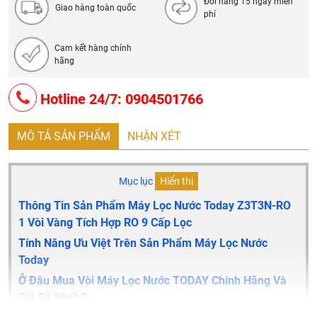
Đổi hàng 15 ngày miễn
Giao hàng toàn quốc
phí
Cam kết hàng chính
hãng
Hotline 24/7: 0904501766
MÔ TẢ SẢN PHẨM
NHẬN XÉT
Mục lục
Hiển thị
Thông Tin Sản Phẩm Máy Lọc Nước Today Z3T3N-RO
1 Vòi Vàng Tích Hợp RO 9 Cấp Lọc
Tính Năng Ưu Việt Trên Sản Phẩm Máy Lọc Nước
Today
Ở Đâu Mua Vòi Máy Lọc Nước TODAY Chính Hãng Và
Giá Rẻ Nhất ?