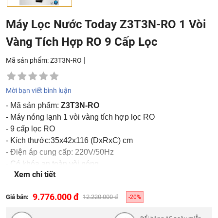
Máy Lọc Nước Today Z3T3N-RO 1 Vòi
Vàng Tích Hợp RO 9 Cấp Lọc
|
Mã sản phẩm: Z3T3N-RO
Mời bạn viết bình luận
- Mã sản phẩm:
Z3T3N-RO
- Máy nóng lạnh 1 vòi vàng tích hợp lọc RO
- 9 cấp lọc RO
- Kích thước:35x42x116 (DxRxC) cm
- Điện áp cung cấp: 220V/50Hz
- Có khóa an toàn vòi nóng
Xem chi tiết
- Bảo hành phần điện nóng lạnh 24 tháng
9.776.000 đ
Giá bán:
12.220.000 đ
-20%