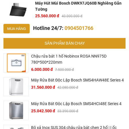
Máy Hút Mùi Bosch DWK97JQ60B Nghiêng Gắn
Tường
25.560.000 đ
40.000.000 đ
Hotline 24/7:
0904501766
MUA HÀNG
Bản vẽ kỹ thuật máy hút mùi Bosch DWK97JQ60B
SẢN PHẨM BÁN CHẠY
Chậu rửa bát 1 hố Nobinox ROSA NN975D
780*500*220mm
6.000.000 đ
7.500.000 đ
Máy Rửa Bát Độc Lập Bosch SMS4HAW48E Series 4
31.560.000 đ
42.080.000 đ
Máy Rửa Bát Độc Lập Bosch SMS4HCI48E Series 4
25.042.500 đ
33.390.000 đ
Bộ xả Inox SUS 304 chậu rửa bát chen 2 hố | I ốc