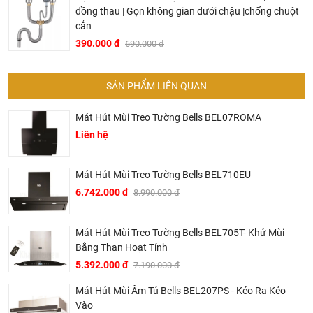
đồng thau | Gọn không gian dưới chậu |chống chuột
cắn
390.000 đ
690.000 đ
Ở đâu mua máy hút mùi Bosch chính hãng và giá rẻ
SẢN PHẨM LIÊN QUAN
nhất ?
Mát Hút Mùi Treo Tường Bells BEL07ROMA
Khalinguyen.vn là đơn vị cung cấp sản
Liên hệ
phẩm
Bosch
chính thức và chính hãng tại Việt Nam,
chúng tôi cam kết các sản phẩm Bosch được phân phối
bởi Khalinguyen.vn là chính hãng.
Mát Hút Mùi Treo Tường Bells BEL710EU
6.742.000 đ
8.990.000 đ
Hiện tại chúng tôi có rất nhiều
chương trình khuyến
mãi
hấp dẫn, để biết chi tiết vui lòng chat hoặc gọi điện
vào hotline để được tư vấn chi tiết
Mát Hút Mùi Treo Tường Bells BEL705T- Khử Mùi
Bằng Than Hoạt Tính
Tại Khali Nguyễn, chúng tôi cam kết:
5.392.000 đ
7.190.000 đ
Cam kết 100% sản phẩm chính hãng, nếu phát hiện ra
Mát Hút Mùi Âm Tủ Bells BEL207PS - Kéo Ra Kéo
hàng giả hàng nhái hoàn tiền 200%.
Vào
Sản phẩm được Khali Nguyễn lựa chọn bán là những