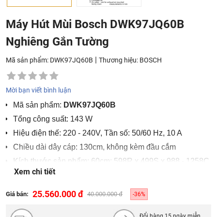
Máy Hút Mùi Bosch DWK97JQ60B
Nghiêng Gắn Tường
|
Mã sản phẩm: DWK97JQ60B
Thương hiệu:
BOSCH
Mời bạn viết bình luận
Mã sản phẩm:
DWK97JQ60B
Tổng công suất: 143 W
Hiệu điện thế: 220 - 240V, Tần số: 50/60 Hz, 10 A
Chiều dài dây cáp: 130cm, không kèm đầu cắm
Kích thước sản phẩm: 60cm: 598R x 499S x 988 - 1258C
Xem chi tiết
mm; 90cm: 890R x 499S x 988 - 1258C mm
25.560.000 đ
Giá bán:
40.000.000 đ
-36%
Đổi hàng 15 ngày miễn