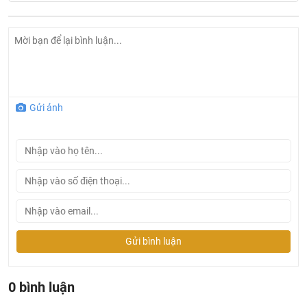
Chiều dài dây cáp: 130cm, không kèm đầu cắm
Kích thước sản phẩm: 90cm: 890R x 499S x 988 - 1258C
mm
Gửi ảnh
Gửi bình luận
0 bình luận