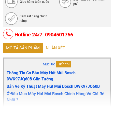
Giao hàng toàn quốc
phí
Cam kết hàng chính
hãng
Hotline 24/7: 0904501766
MÔ TẢ SẢN PHẨM
NHẬN XÉT
Mục lục
Hiển thị
Thông Tin Cơ Bản Máy Hút Mùi Bosch
DWK97JQ60B Gắn Tường
Bản Vẽ Kỹ Thuật Máy Hút Mùi Bosch DWK97JQ60B
Ở Đâu Mua Máy Hút Mùi Bosch Chính Hãng Và Giá Rẻ
Nhất ?