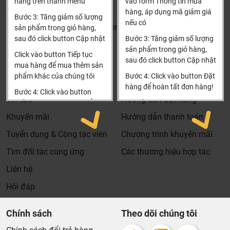
hàng trên thanh menu
vào form Thông tin mua
Xin cảm ơn!
mà khách hàng nhận được. Bời vì Khali Nguyễn muốn
hàng, áp dụng mã giảm giá
Bước 3: Tăng giảm số lượng
nếu có
trở thành tri kỷ của ngôi nhà bạn.
Khalinguyen.vn@gmail.com
sản phẩm trong giỏ hàng,
sau đó click button Cập nhật
Bước 3: Tăng giảm số lượng
0904501766
sản phẩm trong giỏ hàng,
Click vào button Tiếp tục
sau đó click button Cập nhật
Thông tin
Thông tin thêm
mua hàng để mua thêm sản
phẩm khác của chúng tôi
Bước 4: Click vào button Đặt
Tìm đại lý & Hợp tác
Hướng dẫn mua hàng
hàng để hoàn tất đơn hàng!
Bước 4: Click vào button
Tin tức
Hướng dẫn đặt hàng
Tiến hành thanh toán để
Xin cảm ơn khách hàng!!!
thanh toán đơn hàng của
Khuyến mãi
Hướng dẫn thanh toán
bạn.
Tuyển dụng & Cộng tác viên
Chương trình khuyến mãi
Xin cảm ơn khách hàng!!!
Tìm đối tác cung ứng
Các thương hiệu hợp tác
Liên hệ
Dịch vụ riêng của Khali Nguyễn dành cho khách hàng:
Hỏi đáp
Khảo sát công trình, để hỗ trợ khách hàng chọn sản
phẩm đúng và phù hợp cũng như đưa ra các lời
Chính sách
Theo dõi chúng tôi
khuyên, chú ý, hoặc chỉ ra các vấn khổng ổn nếu có