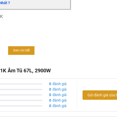
Nhất ?
1K
n chín đều trong quá trình nướng
Xem chi tiết
E1K Âm Tủ 67L, 2900W
dàng vệ sinh
0
đánh giá
0
đánh giá
dễ dàng tháo lắp khi vệ sinh
0
đánh giá
Gửi đánh giá của 
0
đánh giá
0
đánh giá
u: A