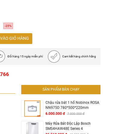
C x 595R x 548S mm
-25%
97C x 560 - 568R x 550S mm
VÀO GIỎ HÀNG
ớng, 1 vỉ nướng
Đổi hàng 15 ngày miễn phí
Cam kết hàng chính hãng
1766
SẢN PHẨM BÁN CHẠY
Chậu rửa bát 1 hố Nobinox ROSA
NN975D 780*500*220mm
6.000.000 đ
7.500.000 đ
Máy Rửa Bát Độc Lập Bosch
SMS4HAW48E Series 4