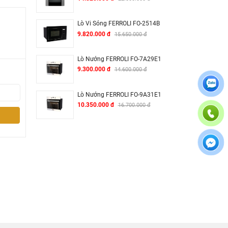
Lò Vi Sóng FERROLI FO-2514B
9.820.000 đ
15.650.000 đ
Lò Nướng FERROLI FO-7A29E1
9.300.000 đ
14.600.000 đ
Lò Nướng FERROLI FO-9A31E1
10.350.000 đ
16.700.000 đ