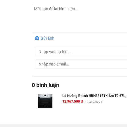
Chức năng an toàn
Cửa kính 3 lớp
Khóa an toàn trẻ em
o
Nhiệt độ mặt kính ngoài tối đa 50
C
Âm báo khi quá trình nướng hoàn tất
Gửi ảnh
0 bình luận
Lò Nướng Bosch HBN331E1K Âm Tủ 67L
12.967.500 đ
17.290.000 đ