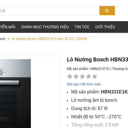
YẾN MÃI
DANH MỤC THƯƠNG HIỆU
TIN TỨC
GIỚI THIỆU
sch
Lò Nướng Bosch HBN331E1K Âm Tủ 67L, 2900W
Lò Nướng Bosch HBN33
|
Mã sản phẩm: HBN331E1K
Thương hi
Mời bạn viết bình luận
Mã sản phẩm:
HBN331E1
Lò nướng âm tủ bosch
Dung tích lò: 67 lít
Nhiệt độ từ 50°C - 270°C
Tổng công suất: 2.9 kW