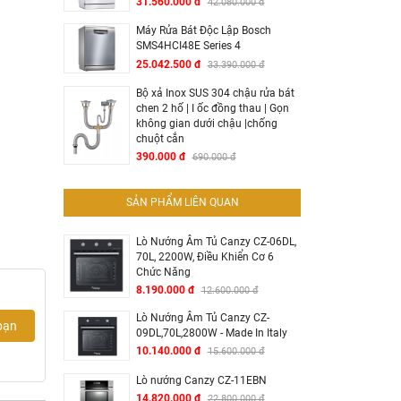
31.560.000 đ
42.080.000 đ
Máy Rửa Bát Độc Lập Bosch
SMS4HCI48E Series 4
25.042.500 đ
33.390.000 đ
Bộ xả Inox SUS 304 chậu rửa bát
chen 2 hố | I ốc đồng thau | Gọn
không gian dưới chậu |chống
chuột cắn
390.000 đ
690.000 đ
SẢN PHẨM LIÊN QUAN
Lò Nướng Âm Tủ Canzy CZ-06DL,
70L, 2200W, Điều Khiển Cơ 6
Chức Năng
8.190.000 đ
12.600.000 đ
Lò Nướng Âm Tủ Canzy CZ-
bạn
09DL,70L,2800W - Made In Italy
10.140.000 đ
15.600.000 đ
Lò nướng Canzy CZ-11EBN
14.820.000 đ
22.800.000 đ