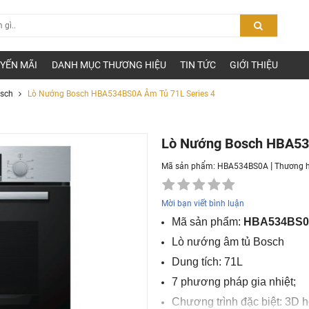
YẾN MÃI
DANH MỤC THƯƠNG HIỆU
TIN TỨC
GIỚI THIỆU
sch
Lò Nướng Bosch HBA534BS0A Âm Tủ 71L Series 4
Lò Nướng Bosch HBA53
|
Mã sản phẩm: HBA534BS0A
Thương h
Mời bạn viết bình luận
Mã sản phẩm:
HBA534BS
Lò nướng âm tủ Bosch
Dung tích: 71L
7 phương pháp gia nhiệt;
Chương trình đặc biệt: 3D h