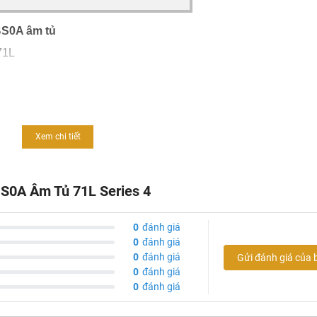
BS0A âm tủ
71L
àm nóng nhanh
Xem chi tiết
i thiết kế của series 8
dàng vệ sinh
S0A Âm Tủ 71L Series 4
phân
0
đánh giá
0
đánh giá
0
đánh giá
Gửi đánh giá của 
u: A
0
đánh giá
0
đánh giá