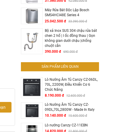
31.560.000 đ
42.080.000 đ
Máy Rửa Bát Độc Lập Bosch
SMS4HCI48E Series 4
25.042.500 đ
33.390.000 đ
Bộ xả Inox SUS 304 chậu rửa bát
chen 2 hố | I ốc đồng thau | Gọn
không gian dưới chậu |chống
chuột cắn
390.000 đ
690.000 đ
SẢN PHẨM LIÊN QUAN
Lò Nướng Âm Tủ Canzy CZ-06DL,
70L, 2200W, Điều Khiển Cơ 6
Chức Năng
8.190.000 đ
12.600.000 đ
Lò Nướng Âm Tủ Canzy CZ-
bạn
09DL,70L,2800W - Made In Italy
10.140.000 đ
15.600.000 đ
Lò nướng Canzy CZ-11EBN
14.820.000 đ
22.800.000 đ