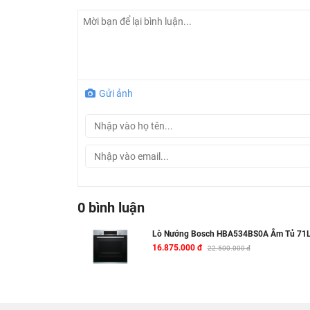
Nhiệt độ mặt kính ngoài tối đa 50oC
Âm báo khi quá trình nướng hoàn tất
Tổng công suất: 3.4 kW
Hiệu điện thế: 220 - 240 V
Tần số: 50/60 Hz, 16 A
Gửi ảnh
Kích thước sản phẩm: 595C x 594R x 548S
Kích thước hộc tủ: 585 - 595C x 560 - 568R
0 bình luận
Lò Nướng Bosch HBA534BS0A Âm Tủ 71L 
16.875.000 đ
22.500.000 đ