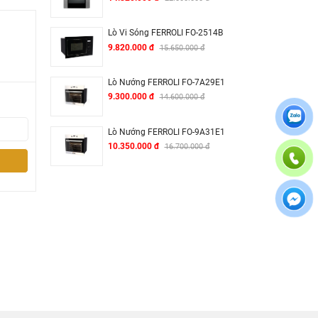
Lò Vi Sóng FERROLI FO-2514B
9.820.000 đ
15.650.000 đ
Lò Nướng FERROLI FO-7A29E1
9.300.000 đ
14.600.000 đ
Lò Nướng FERROLI FO-9A31E1
10.350.000 đ
16.700.000 đ