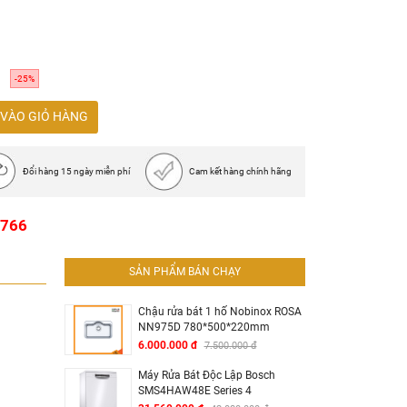
 đa 50oC
-25%
 hoàn tất
VÀO GIỎ HÀNG
Đổi hàng 15 ngày miễn phí
Cam kết hàng chính hãng
C x 594R x 548S mm
1766
95C x 560 - 568R x 550S mm
SẢN PHẨM BÁN CHẠY
Chậu rửa bát 1 hố Nobinox ROSA
NN975D 780*500*220mm
6.000.000 đ
7.500.000 đ
Máy Rửa Bát Độc Lập Bosch
SMS4HAW48E Series 4