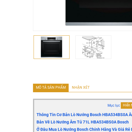
MÔ TẢ SẢN PHẨM
NHẬN XÉT
Mục lục
Hiển 
Thông Tin Cơ Bản Lò Nướng Bosch HBA534BS0A 
Bản Vẽ Lò Nướng Âm Tủ 71L HBA534BS0A Bosch
Ở Đâu Mua Lò Nướng Bosch Chính Hãng Và Giá Rẻ 