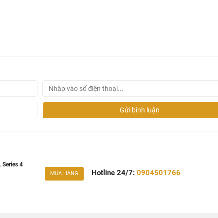
 mm
 x 550S mm
Gửi bình luận
Series 4
Hotline 24/7:
0904501766
MUA HÀNG