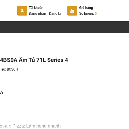
Tài khoản
Giỏ hàng
Đăng nhập
Đăng ký
Số lượng:
0
4BS0A Âm Tủ 71L Series 4
iệu:
BOSCH
0A
ot-air; Pizza; Làm nóng nhanh