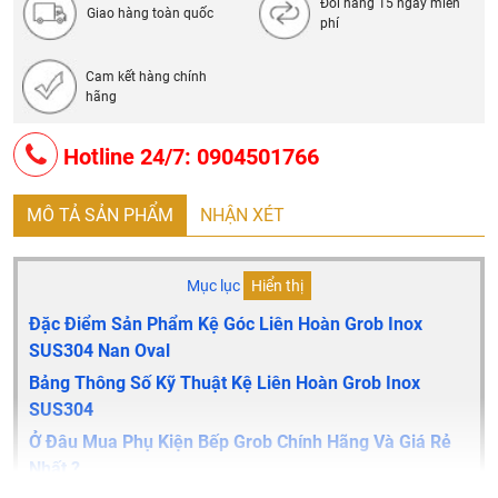
Đổi hàng 15 ngày miễn
Giao hàng toàn quốc
phí
Cam kết hàng chính
hãng
Hotline 24/7: 0904501766
MÔ TẢ SẢN PHẨM
NHẬN XÉT
Mục lục
Hiển thị
Đặc Điểm Sản Phẩm Kệ Góc Liên Hoàn Grob Inox
SUS304 Nan Oval
Bảng Thông Số Kỹ Thuật Kệ Liên Hoàn Grob Inox
SUS304
Ở Đâu Mua Phụ Kiện Bếp Grob Chính Hãng Và Giá Rẻ
Nhất ?