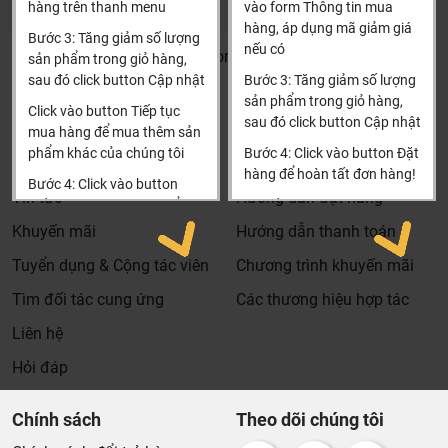
đặt hàng
hàng trên thanh menu
vào form Thông tin mua
Xin cảm ơn!
hàng, áp dụng mã giảm giá
Bước 3: Tăng giảm số lượng
nếu có
Khalinguyen.vn@gmail.com
sản phẩm trong giỏ hàng,
sau đó click button Cập nhật
Bước 3: Tăng giảm số lượng
0904501766
sản phẩm trong giỏ hàng,
Click vào button Tiếp tục
sau đó click button Cập nhật
Thông tin
Thông tin thêm
mua hàng để mua thêm sản
phẩm khác của chúng tôi
Bước 4: Click vào button Đặt
Tìm đại lý & Hợp tác
Hướng dẫn mua hàng
hàng để hoàn tất đơn hàng!
Bước 4: Click vào button
Tin tức
Hướng dẫn đặt hàng
Tiến hành thanh toán để
Xin cảm ơn khách hàng!!!
thanh toán đơn hàng của
Khuyến mãi
Hướng dẫn thanh toán
bạn.
Dịch vụ riêng của Khali Nguyễn dành cho khách hàng:
Tuyển dụng & Cộng tác viên
Chương trình khuyến mãi
Xin cảm ơn khách hàng!!!
Khảo sát công trình, để hỗ trợ khách hàng chọn sản
Tìm đối tác cung ứng
Các thương hiệu hợp tác
phẩm đúng và phù hợp cũng như đưa ra các lời
Liên hệ
khuyên, chú ý, hoặc chỉ ra các vấn khổng ổn nếu có
Hỏi đáp
hoàn toàn miễn phí.
Bảo trì sản phẩm lên tới 5 năm, tặng các phụ kiện hao
Chính sách
Theo dõi chúng tôi
mòn và thay thế miễn phí.