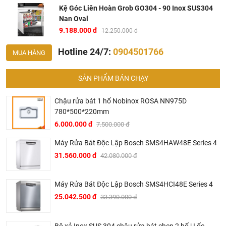
Kệ Góc Liên Hoàn Grob GO304 - 90 Inox SUS304
Nan Oval
9.188.000 đ
12.250.000 đ
Hotline 24/7:
0904501766
MUA HÀNG
Bảng thông số kỹ thuật kệ liên hoàn Grob inox SUS304
SẢN PHẨM BÁN CHẠY
Mã
Kích thước
Khoang
Số
Giá bán
Giá
hàng
(mm)
tủ (mm)
tầng
khuyến
Chậu rửa bát 1 hố Nobinox ROSA NN975D
mãi
780*500*220mm
6.000.000 đ
7.500.000 đ
GO304
(864-
900-
2
12.250.000
9.188.000
- 90L
964)*500*525
1000
tầng
Máy Rửa Bát Độc Lập Bosch SMS4HAW48E Series 4
(Mở
31.560.000 đ
42.080.000 đ
trái)
GO304
(864-
900-
2
12.250.000
9.188.000
Máy Rửa Bát Độc Lập Bosch SMS4HCI48E Series 4
- 90R
964)*500*525
1000
tầng
25.042.500 đ
33.390.000 đ
(Mở
phải)
Bộ xả Inox SUS 304 chậu rửa bát chen 2 hố | I ốc