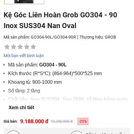
Kệ Góc Liên Hoàn Grob GO304 - 90
Inox SUS304 Nan Oval
|
Mã sản phẩm: GO304-90L/GO304-90R
Thương hiệu:
GROB
Mời bạn viết bình luận
Mã sản phẩm:
GO304 - 90L
Kích thước (R*S*C): (864-964)*500*525 mm
Khoang tủ: 900-1000 mm
Số tầng: 2 tầng
Chất liệu : Inox SUS304 , Nan OVAL có khay hứng nước
Xem chi tiết
Bảo hành sản phẩm 24 tháng, inox bảo hành 30 năm
9.188.000 đ
Giá bán:
12.250.000 đ
-25%