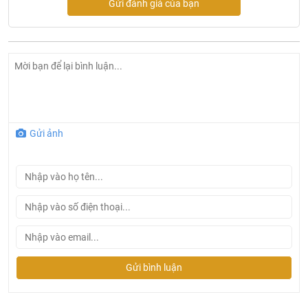
Gửi đánh giá của bạn
Giá bát đĩa nâng hạ phủ nano Grob GP-170
Tính năng nổi bật của giá bát nâng hạ hợp kim sơn
nano:
Bộ sản phẩm phụ kiện tủ bếp hợp kim sơn Nano được
Gửi ảnh
sản xuất theo dây chuyền công nghệ Châu Âu với kiểu
dáng hiện đại, sang trọng.
Được áp dụng công nghệ mạ Nano, giá bát nâng hạ hợp
kim sơn Nano có giá thành rẻ hơn lên đến 30% so với
các sản phẩm inox SUS304.
Công nghệ hợp kim sơn Nano có độ bền cao cùng khả
năng chống gỉ tuyệt đối. Ngoài ra, công nghệ này còn
giúp chống bám nước bám bụi lên bề mặt sản phẩm.
Gửi bình luận
Có nhiều loại kích thước được thiết kế theo tiêu chuẩn
châu Âu. Chủ yếu các kích thước được dùng hiện nay