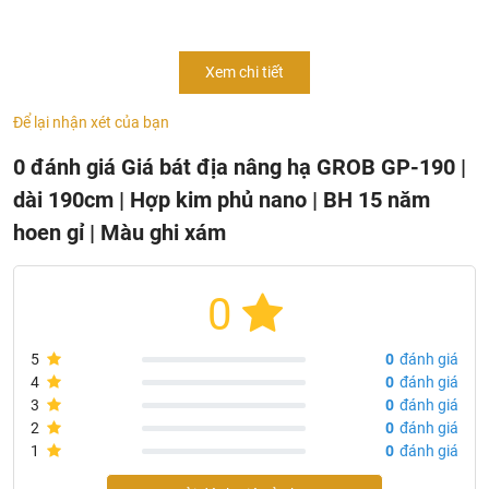
nhất hiện nay, là phụ kiện tủ bếp trên với công dụng dùng
để đựng bát đĩa, được tích hợp thêm nhiều tính năng giúp
Xem chi tiết
cho quá trình nâng hạ giá bát dễ dàng và tiện lợi cho người
sử dụng.
Giá bát nâng hạ hợp kim sơn nano là một sản
Để lại nhận xét của bạn
phẩm đột phá công nghệ đang được ưa chuộng trên thị
trường với những tính năng nổi trội.
0 đánh giá Giá bát địa nâng hạ GROB GP-190 |
dài 190cm | Hợp kim phủ nano | BH 15 năm
hoen gỉ | Màu ghi xám
0
5
0
đánh giá
4
0
đánh giá
3
0
đánh giá
2
0
đánh giá
1
0
đánh giá