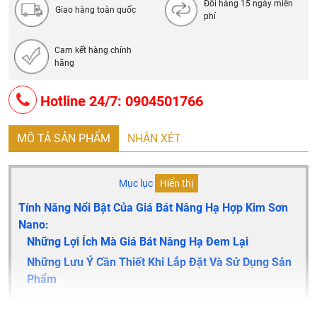
Đổi hàng 15 ngày miễn
Giao hàng toàn quốc
phí
Cam kết hàng chính
hãng
Hotline 24/7: 0904501766
MÔ TẢ SẢN PHẨM
NHẬN XÉT
Mục lục
Hiển thị
Tính Năng Nổi Bật Của Giá Bát Nâng Hạ Hợp Kim Sơn
Nano:
Những Lợi Ích Mà Giá Bát Nâng Hạ Đem Lại
Những Lưu Ý Cần Thiết Khi Lắp Đặt Và Sử Dụng Sản
Phẩm
Giá bát nâng hạ được coi là dòng sản phẩm thông minh