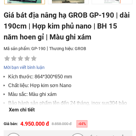
Giá bát địa nâng hạ GROB GP-190 | dài
190cm | Hợp kim phủ nano | BH 15
năm hoen gỉ | Màu ghi xám
|
Mã sản phẩm: GP-190
Thương hiệu:
GROB
Mời bạn viết bình luận
Kích thước: 864*300*650 mm
Chất liệu: Hợp kim sơn Nano
Màu sắc: Màu ghi xám
Bảo hành sản phẩm lên đến 24 tháng, inox sus304 bảo
Xem chi tiết
hành hoen gỉ 15 năm
4.950.000 đ
Giá bán:
8.858.000 đ
-44%