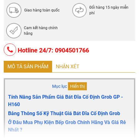
Đổi hàng 15 ngày miễn
Giao hàng toàn quốc
phí
Cam kết hàng chính
hãng
Hotline 24/7: 0904501766
MÔ TẢ SẢN PHẨM
NHẬN XÉT
Mục lục
Hiển thị
Tính Năng Sản Phẩm Giá Bát Đĩa Cố Định Grob
GP -
H160
Bảng Thông Số Kỹ Thuật Giá Bát Đĩa Cố Định Grob
Ở Đâu Mua Phụ Kiện Bếp Grob Chính Hãng Và Giá Rẻ
Nhất ?