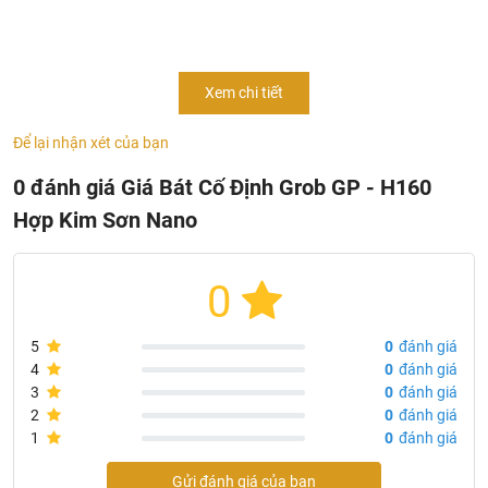
Giá Bát Đĩa Cố Định Nan Dẹt Hợp kim Sơn Nano
là dòng
sản phẩm mới nhất chỉ có tại GRÖß . Sản phẩm có thể
đựng đước bát tô ( tất cả các sản phẩm tương tự trên thị
Xem chi tiết
trường đều không đựng được bát tô ), bát con, đĩa to, đĩa
nhỏ, thìa đũa.
Để lại nhận xét của bạn
0 đánh giá Giá Bát Cố Định Grob GP - H160
Hợp Kim Sơn Nano
0
5
0
đánh giá
4
0
đánh giá
3
0
đánh giá
2
0
đánh giá
1
0
đánh giá
Gửi đánh giá của bạn