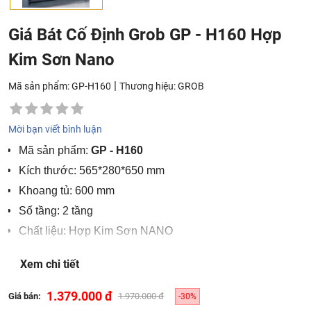
Giá Bát Cố Định Grob GP - H160 Hợp
Kim Sơn Nano
|
Mã sản phẩm: GP-H160
Thương hiệu:
GROB
Mời bạn viết bình luận
Mã sản phẩm:
GP - H160
Kích thước: 565*280*650 mm
Khoang tủ: 600 mm
Số tầng: 2 tầng
Chất liệu: Hợp Kim Sơn NANO
Quy cách đóng gói: 1 bộ/hộp
Xem chi tiết
Bảo hành sản phẩm 24 tháng
1.379.000 đ
Giá bán:
1.970.000 đ
-30%