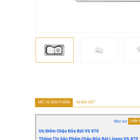
MÔ TẢ SẢN PHẨM
NHẬN XÉT
Mục lục
Hiển 
Ưu Điểm Chậu Rửa Bát VS 870
Thông Tin Sản Phẩm Chậu Rửa Bát Lizens VS-870