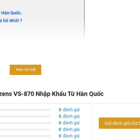
ừ Hàn Quốc.
á Rẻ Nhất ?
c đáo của hiệu ứng thác đổ. Với sự sáng tạo này, bồn một ngă
 dụng để rửa chén, một bên úp chén khô ráo. Đây là một điểm c
 về sản phẩm này nhé!
Xem chi tiết
Lizens VS-870 Nhập Khẩu Từ Hàn Quốc
0
đánh giá
0
đánh giá
0
đánh giá
Gửi đánh giá của 
0
đánh giá
0
đánh giá