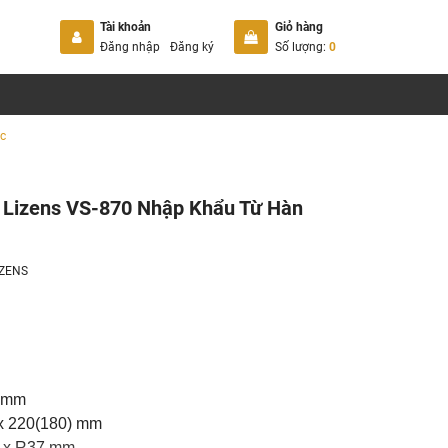
Tài khoản
Giỏ hàng
Đăng nhập
Đăng ký
Số lượng:
0
c
ố Lizens VS-870 Nhập Khẩu Từ Hàn
IZENS
0 mm
 x 220(180) mm
52 x R37 mm