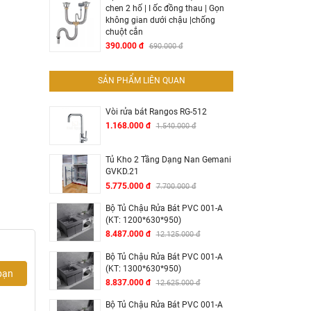
chen 2 hố | I ốc đồng thau | Gọn
không gian dưới chậu |chống
chuột cắn
390.000 đ
690.000 đ
SẢN PHẨM LIÊN QUAN
Vòi rửa bát Rangos RG-512
n nhưng
1.168.000 đ
1.540.000 đ
ộng rất
Tủ Kho 2 Tầng Dạng Nan Gemani
GVKD.21
5.775.000 đ
7.700.000 đ
Bộ Tủ Chậu Rửa Bát PVC 001-A
(KT: 1200*630*950)
8.487.000 đ
12.125.000 đ
Bộ Tủ Chậu Rửa Bát PVC 001-A
(KT: 1300*630*950)
bạn
8.837.000 đ
12.625.000 đ
Bộ Tủ Chậu Rửa Bát PVC 001-A