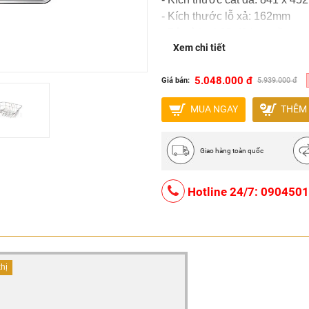
- Kích thước lỗ xả: 162mm
- Bộ xả loại JS đã bao gồm
Xem chi tiết
- Phụ kiện WBL 350 ; WBS 27
- Bảo hành: 5 năm và 1 đổi 1 t
5.048.000 đ
Giá bán:
5.939.000 đ
xuất
MUA NGAY
THÊM 
Giao hàng toàn quốc
Hotline 24/7: 090450
thị