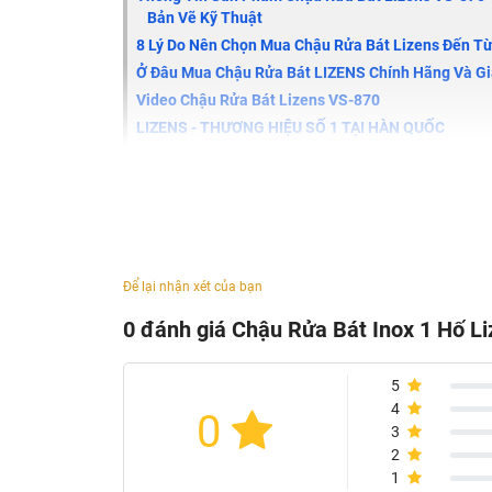
Bản Vẽ Kỹ Thuật
8 Lý Do Nên Chọn Mua Chậu Rửa Bát Lizens Đến T
Ở Đâu Mua Chậu Rửa Bát LIZENS Chính Hãng Và Gi
Video Chậu Rửa Bát Lizens
VS-870
LIZENS - THƯƠNG HIỆU SỐ 1 TẠI HÀN QUỐC
Chậu rửa bát Lizens
VS 870
được thiết kế độ
lại được phân tách làm hai. Một bên có thể sử
cao cho sản phẩm VS 870. Cùng tìm hiểu thêm
Để lại nhận xét của bạn
0 đánh giá Chậu Rửa Bát Inox 1 Hố 
5
4
0
3
2
1