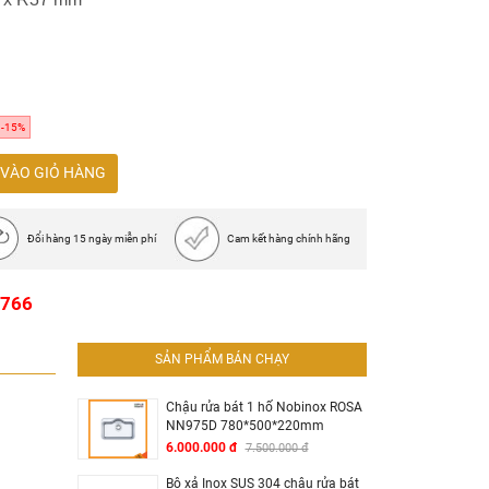
0
rong năm đầu tiên nếu có lỗi từ phía nhà sản
-15%
VÀO GIỎ HÀNG
Đổi hàng 15 ngày miễn phí
Cam kết hàng chính hãng
1766
SẢN PHẨM BÁN CHẠY
Chậu rửa bát 1 hố Nobinox ROSA
NN975D 780*500*220mm
6.000.000 đ
7.500.000 đ
Bộ xả Inox SUS 304 chậu rửa bát