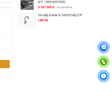
(KT: 1500*630*950)
9.187.000 đ
13.125.000 đ
Vòi bếp Kohler K-74053T-4E2-CP
Liên hệ
c.
 còn có