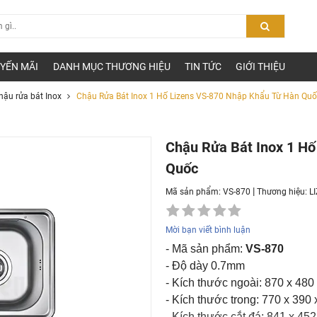
YẾN MÃI
DANH MỤC THƯƠNG HIỆU
TIN TỨC
GIỚI THIỆU
hậu rửa bát Inox
Chậu Rửa Bát Inox 1 Hố Lizens VS-870 Nhập Khẩu Từ Hàn Quố
Chậu Rửa Bát Inox 1 H
Quốc
|
Mã sản phẩm: VS-870
Thương hiệu:
L
Mời bạn viết bình luận
- Mã sản phẩm:
VS-870
- Độ dày 0.7mm
- Kích thước ngoài: 870 x 48
- Kích thước trong: 770 x 390
- Kích thước cắt đá: 841 x 4