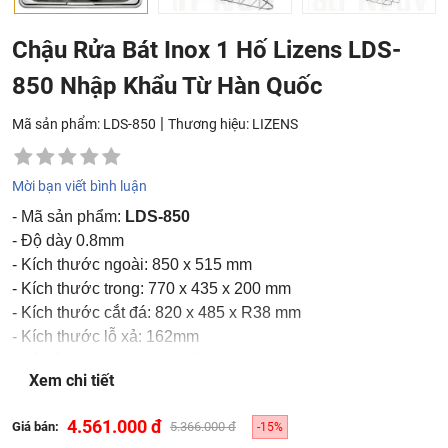
Chậu Rửa Bát Inox 1 Hố Lizens LDS-
850 Nhập Khẩu Từ Hàn Quốc
|
Mã sản phẩm: LDS-850
Thương hiệu:
LIZENS
Mời bạn viết bình luận
- Mã sản phẩm:
LDS-850
- Độ dày 0.8mm
- Kích thước ngoài: 850 x 515 mm
- Kích thước trong: 770 x 435 x 200 mm
- Kích thước cắt đá: 820 x 485 x R38 mm
- Kích thước lỗ xả: 162mm
- Bộ xả loại NJS đã bao gồm
Xem chi tiết
- Phụ kiện WBL 290 ; WBS 240
- Bảo hành: 5 năm và 1 đổi 1 trong năm đầu tiên nếu có lỗi
4.561.000 đ
Giá bán:
5.366.000 đ
-15%
từ phía nhà sản xuất