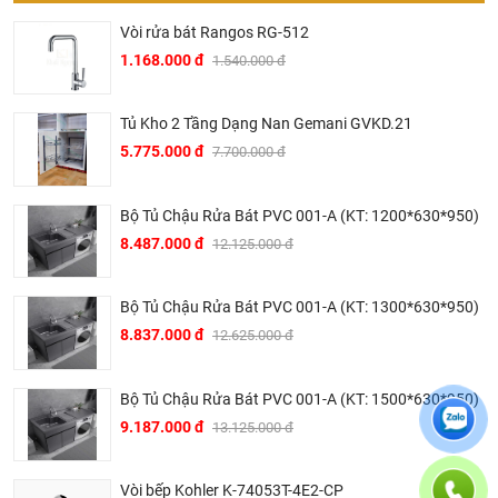
Bản vẽ kỹ thuật LDS-850
Vòi rửa bát Rangos RG-512
1.168.000 đ
1.540.000 đ
Tủ Kho 2 Tầng Dạng Nan Gemani GVKD.21
5.775.000 đ
7.700.000 đ
Bộ Tủ Chậu Rửa Bát PVC 001-A (KT: 1200*630*950)
8.487.000 đ
12.125.000 đ
Bộ Tủ Chậu Rửa Bát PVC 001-A (KT: 1300*630*950)
8.837.000 đ
12.625.000 đ
Bộ Tủ Chậu Rửa Bát PVC 001-A (KT: 1500*630*950)
9.187.000 đ
13.125.000 đ
Lưu ý nhỏ:
Với chậu rửa LDS 850, khuyến khích bạn nên lắp chậu rửa
Vòi bếp Kohler K-74053T-4E2-CP