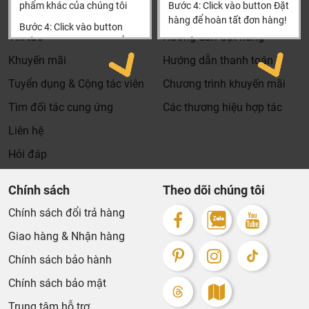
phẩm khác của chúng tôi
Bước 4: Click vào button Đặt
Tìm đại lý & Hợp tác
Hướng dẫn mua hàng
hàng để hoàn tất đơn hàng!
Bước 4: Click vào button
Tin tức
Hướng dẫn đặt hàng
Tiến hành thanh toán để
Xin cảm ơn khách hàng!!!
thanh toán đơn hàng của
Khuyến mãi
Hướng dẫn thanh toán
bạn.
Tuyển dụng & Cộng tác viên
Chương trình khuyến mãi
Xin cảm ơn khách hàng!!!
Tìm đối tác cung ứng
Các thương hiệu hợp tác
Liên hệ
Hỏi đáp
Chính sách
Theo dõi chúng tôi
Chính sách đổi trả hàng
Giao hàng & Nhận hàng
Chính sách bảo hành
Chính sách bảo mật
Trung tâm hỗ trợ