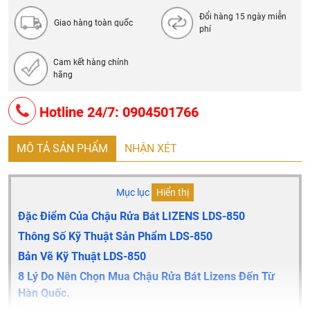
Đổi hàng 15 ngày miễn
Giao hàng toàn quốc
phí
Cam kết hàng chính
hãng
Hotline 24/7: 0904501766
MÔ TẢ SẢN PHẨM
NHẬN XÉT
Mục lục
Hiển thị
Đặc Điểm Của Chậu Rửa Bát LIZENS LDS-850
Thông Số Kỹ Thuật Sản Phẩm LDS-850
Bản Vẽ Kỹ Thuật LDS-850
8 Lý Do Nên Chọn Mua Chậu Rửa Bát Lizens Đến Từ
Hàn Quốc.