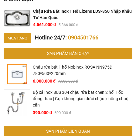
☑️
Các mẫu chậu rửa bát đôi phổ biến trên thị trường thiết bị
nhà bếp hiện nay
Chậu Rửa Bát Inox 1 Hố Lizens LDS-850 Nhập Khẩu
Từ Hàn Quốc
Thông số kỹ thuật sản phẩm LDS-850
4.561.000 đ
5.366.000 đ
Mã sản phẩm:
LDS-850
Hotline 24/7:
0904501766
MUA HÀNG
Độ dày 0.8mm
Kích thước ngoài: 850 x 515 mm
SẢN PHẨM BÁN CHẠY
Kích thước trong: 770 x 435 x 200 mm
Chậu rửa bát 1 hố Nobinox ROSA NN975D
Kích thước cắt đá: 820 x 485 x R38 mm
780*500*220mm
Kích thước lỗ xả: 162mm
6.000.000 đ
7.500.000 đ
Bộ xả loại NJS đã bao gồm
Bộ xả Inox SUS 304 chậu rửa bát chen 2 hố | I ốc
Phụ kiện WBL 290 ; WBS 240
đồng thau | Gọn không gian dưới chậu |chống chuột
Bảo hành: 5 năm và 1 đổi 1 trong năm đầu tiên nếu có lỗi
cắn
từ phía nhà sản xuất
390.000 đ
690.000 đ
☑️
Cách lắp vòi chậu rửa bát nóng – lạnh cho người lần đầu
thực hiện
SẢN PHẨM LIÊN QUAN