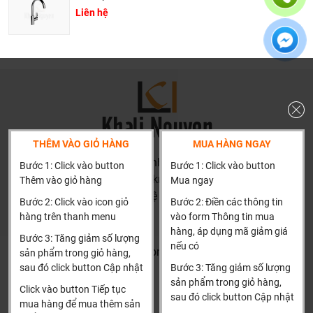
chén nổi vì các lí do:
Liên hệ
- Thành chậu trên mặt đá sẽ giúp bạn dễ thực hiện các thao
tác lắp đặt sản phẩm
- Bồn sẽ ít chịu ảnh hưởng ngoại lực bên ngoài
- Đặc biệt, giúp các chị em phụ nữ dễ vệ sinh cọ rửa chậu
rửa mỗi khi dùng xong bồn
THÊM VÀO GIỎ HÀNG
MUA HÀNG NGAY
8 lý do nên chọn mua chậu rửa bát Lizens đến từ Hàn
HN: số 160 đường Văn Minh, Di Trạch, Hoài Đức, Hà Nội
Bước 1: Click vào button
Bước 1: Click vào button
Quốc.
(Cách đại học công nghiệp 1 km)
Thêm vào giỏ hàng
Mua ngay
HCM và các tỉnh khác: Liên hệ hotline để được hướng dẫn
Bước 2: Click vào icon giỏ
Bước 2: Điền các thông tin
đặt hàng
hàng trên thanh menu
vào form Thông tin mua
Xin cảm ơn!
hàng, áp dụng mã giảm giá
Bước 3: Tăng giảm số lượng
nếu có
Khalinguyen.vn@gmail.com
sản phẩm trong giỏ hàng,
sau đó click button Cập nhật
Bước 3: Tăng giảm số lượng
0904501766
sản phẩm trong giỏ hàng,
Click vào button Tiếp tục
sau đó click button Cập nhật
Thông tin
Thông tin thêm
mua hàng để mua thêm sản