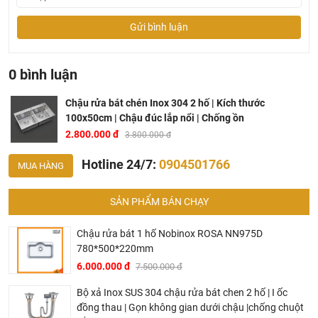
Gửi bình luận
0 bình luận
Chậu rửa bát chén Inox 304 2 hố | Kích thước
100x50cm | Chậu đúc lắp nổi | Chống ồn
2.800.000 đ
3.800.000 đ
Hotline 24/7:
0904501766
MUA HÀNG
SẢN PHẨM BÁN CHẠY
Chậu rửa bát 1 hố Nobinox ROSA NN975D
780*500*220mm
6.000.000 đ
7.500.000 đ
Bộ xả Inox SUS 304 chậu rửa bát chen 2 hố | I ốc
đồng thau | Gọn không gian dưới chậu |chống chuột