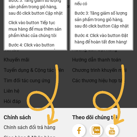
Bước 3: Tăng giảm số lượng
nếu có
Khalinguyen.vn@gmail.com
sản phẩm trong giỏ hàng,
sau đó click button Cập nhật
Bước 3: Tăng giảm số lượng
0904501766
sản phẩm trong giỏ hàng,
Click vào button Tiếp tục
sau đó click button Cập nhật
Thông tin
Thông tin thêm
mua hàng để mua thêm sản
phẩm khác của chúng tôi
Bước 4: Click vào button Đặt
Tìm đại lý & Hợp tác
Hướng dẫn mua hàng
hàng để hoàn tất đơn hàng!
Bước 4: Click vào button
Tin tức
Hướng dẫn đặt hàng
Tiến hành thanh toán để
Xin cảm ơn khách hàng!!!
thanh toán đơn hàng của
Khuyến mãi
Hướng dẫn thanh toán
bạn.
Tuyển dụng & Cộng tác viên
Chương trình khuyến mãi
Xin cảm ơn khách hàng!!!
Tìm đối tác cung ứng
Các thương hiệu hợp tác
Liên hệ
Hỏi đáp
Chính sách
Theo dõi chúng tôi
Chính sách đổi trả hàng