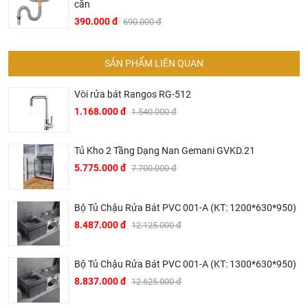
cắn
390.000 đ
690.000 đ
SẢN PHẨM LIÊN QUAN
Vòi rửa bát Rangos RG-512
1.168.000 đ
1.540.000 đ
Tủ Kho 2 Tầng Dạng Nan Gemani GVKD.21
5.775.000 đ
7.700.000 đ
Bộ Tủ Chậu Rửa Bát PVC 001-A (KT: 1200*630*950)
8.487.000 đ
12.125.000 đ
Bộ Tủ Chậu Rửa Bát PVC 001-A (KT: 1300*630*950)
8.837.000 đ
12.625.000 đ