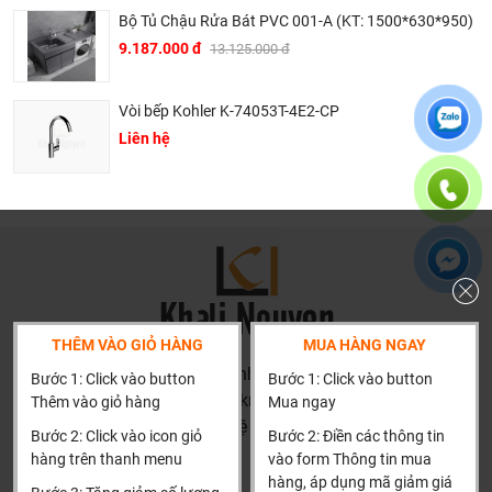
Bộ Tủ Chậu Rửa Bát PVC 001-A (KT: 1500*630*950)
9.187.000 đ
13.125.000 đ
Vòi bếp Kohler K-74053T-4E2-CP
Liên hệ
THÊM VÀO GIỎ HÀNG
MUA HÀNG NGAY
HN: số 160 đường Văn Minh, Di Trạch, Hoài Đức, Hà Nội
Bước 1: Click vào button
Bước 1: Click vào button
(Cách đại học công nghiệp 1 km)
Thêm vào giỏ hàng
Mua ngay
HCM và các tỉnh khác: Liên hệ hotline để được hướng dẫn
Bước 2: Click vào icon giỏ
Bước 2: Điền các thông tin
đặt hàng
hàng trên thanh menu
vào form Thông tin mua
Xin cảm ơn!
hàng, áp dụng mã giảm giá