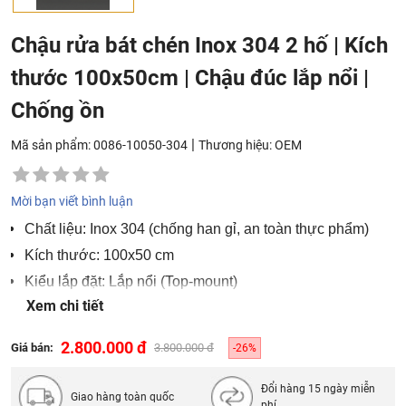
Chậu rửa bát chén Inox 304 2 hố | Kích
thước 100x50cm | Chậu đúc lắp nổi |
Chống ồn
|
Mã sản phẩm: 0086-10050-304
Thương hiệu:
OEM
Mời bạn viết bình luận
Chất liệu: Inox 304 (chống han gỉ, an toàn thực phẩm)
Kích thước: 100x50 cm
Kiểu lắp đặt: Lắp nổi (Top-mount)
Xem chi tiết
Tính năng: Hệ thống chống tràn, bộ xả lọc rác thông minh
2.800.000 đ
Giá bán:
3.800.000 đ
-26%
Đổi hàng 15 ngày miễn
Giao hàng toàn quốc
phí