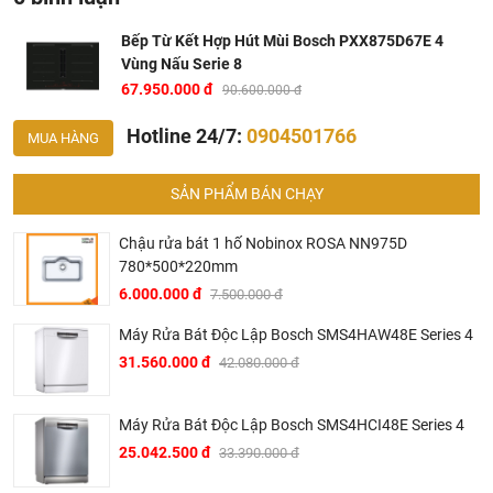
Chức năng nấu tăng cường, chế độ Move-Mode,
Bếp Từ Kết Hợp Hút Mùi Bosch PXX875D67E 4
FlexInduction Zone, chức năng giữ ấm, chức năng dịch
Vùng Nấu Serie 8
chuyển vùng nấu
67.950.000 đ
90.600.000 đ
Hẹn giờ đến 99 phút
Hotline 24/7:
0904501766
MUA HÀNG
Công suất máy hút mùi tích hợp: 622 m3/h
Độ ồn tối đa 69 dB
SẢN PHẨM BÁN CHẠY
Quạt hút với chức năng hẹn giờ và 2 chế độ hút tăng
cường.
Chậu rửa bát 1 hố Nobinox ROSA NN975D
780*500*220mm
Lưới nhôm lọc dầu mỡ 12 lớp, hiệu quả lọc lên đến 94%
6.000.000 đ
7.500.000 đ
Khóa trẻ em
Tự tắt khi không sử dụng và khi quá nhiệt
Máy Rửa Bát Độc Lập Bosch SMS4HAW48E Series 4
31.560.000 đ
42.080.000 đ
Hiển thị nhiệt dư H/h
An toàn khi tràn
Máy Rửa Bát Độc Lập Bosch SMS4HCI48E Series 4
25.042.500 đ
33.390.000 đ