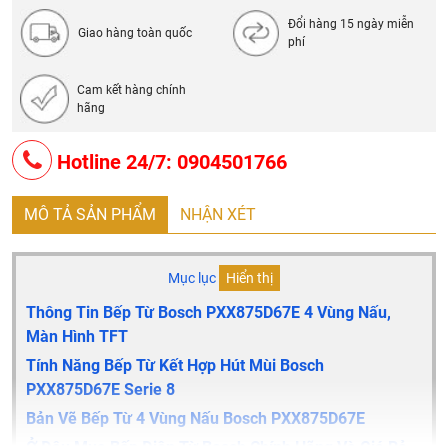
Đổi hàng 15 ngày miễn
Giao hàng toàn quốc
phí
Cam kết hàng chính
hãng
Hotline 24/7: 0904501766
MÔ TẢ SẢN PHẨM
NHẬN XÉT
Mục lục
Hiển thị
Thông Tin Bếp Từ Bosch PXX875D67E 4 Vùng Nấu,
Màn Hình TFT
Tính Năng Bếp Từ Kết Hợp Hút Mùi Bosch
PXX875D67E Serie 8
Bản Vẽ Bếp Từ 4 Vùng Nấu Bosch PXX875D67E
Ở Đâu Mua Bếp Điện Từ Bosch Chính Hãng Và Giá Rẻ