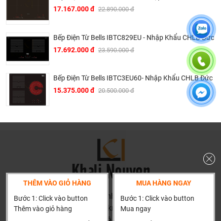
17.167.000 đ
22.890.000 đ
Bếp Điện Từ Bells IBTC829EU - Nhập Khẩu CHLB Đức
17.692.000 đ
23.590.000 đ
Bếp Điện Từ Bells IBTC3EU60- Nhập Khẩu CHLB Đức
15.375.000 đ
20.500.000 đ
THÊM VÀO GIỎ HÀNG
MUA HÀNG NGAY
HN: số 160 đường Văn Minh, Di Trạch, Hoài Đức, Hà Nội
Bước 1: Click vào button
Bước 1: Click vào button
(Cách đại học công nghiệp 1 km)
Thêm vào giỏ hàng
Mua ngay
HCM và các tỉnh khác: Liên hệ hotline để được hướng dẫn