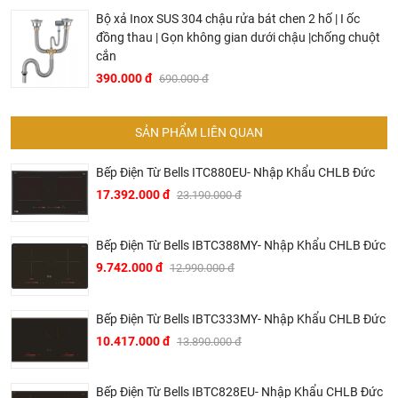
Bộ xả Inox SUS 304 chậu rửa bát chen 2 hố | I ốc
đồng thau | Gọn không gian dưới chậu |chống chuột
cắn
390.000 đ
690.000 đ
SẢN PHẨM LIÊN QUAN
Bếp Điện Từ Bells ITC880EU- Nhập Khẩu CHLB Đức
17.392.000 đ
23.190.000 đ
Bếp Điện Từ Bells IBTC388MY- Nhập Khẩu CHLB Đức
9.742.000 đ
12.990.000 đ
Bếp Điện Từ Bells IBTC333MY- Nhập Khẩu CHLB Đức
10.417.000 đ
13.890.000 đ
Bản vẽ bếp từ 4 vùng nấu Bosch PXX875D67E
Bếp Điện Từ Bells IBTC828EU- Nhập Khẩu CHLB Đức