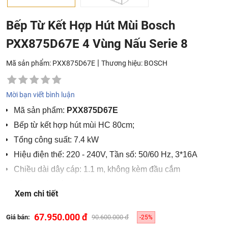
Bếp Từ Kết Hợp Hút Mùi Bosch
PXX875D67E 4 Vùng Nấu Serie 8
|
Mã sản phẩm: PXX875D67E
Thương hiệu:
BOSCH
Mời bạn viết bình luận
Mã sản phẩm:
PXX875D67E
Bếp từ kết hợp hút mùi HC 80cm;
Tổng công suất: 7.4 kW
Hiệu điện thế: 220 - 240V, Tần số: 50/60 Hz, 3*16A
Chiều dài dây cáp: 1.1 m, không kèm đầu cắm
Kích thước sản phẩm: 816R x 527S x 223C mm
Xem chi tiết
Kích thước hộc bếp: 750R x 490S x 223C mm
Nặng: 32kg
67.950.000 đ
Giá bán:
90.600.000 đ
-25%