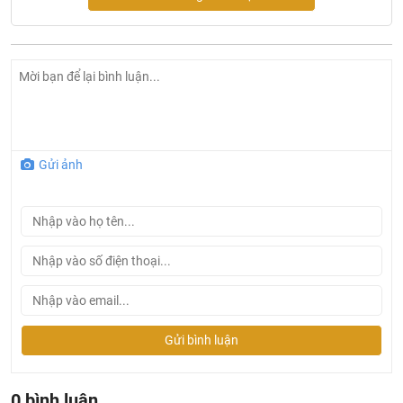
7.4kW.
Hút mùi 17 mức công suất+ 2 booster;170W
Xuất xứ: Tây Ban Nha (Spain)
Tính năng bếp từ kết hợp hút mùi Bosch
PXX875D67E Serie 8
Kết nối điều khiển qua thiết bị di động bằng App
Gửi ảnh
Homeconnect
4 vùng nấu cảm ứng từ, 4 x 200x240mm, 2.2kW (có thể
tăng đến 3.7 KW)
Bề mặt bếp bằng gốm thủy tinh Schott, vát cạnh trước và
sau, viền nhôm 2 canh bên
Công nghệ điều khiển “DirectSelect Premium” với 17
mức gia nhiệt
Gửi bình luận
Tự nhận diện nồi chảo, vùng nấu có thể kết hợp hoặc
tách nhỏ ra
0 bình luận
Bộ cài đặt thời gian nấu, âm báo khi kết thúc