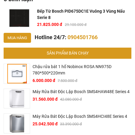
Bếp Từ Bosch PID675DC1E Vuông 3 Vùng Nấu
Serie 8
21.825.000 đ
29.100.000 đ
Hotline 24/7:
0904501766
MUA HÀNG
SẢN PHẨM BÁN CHẠY
Chậu rửa bát 1 hố Nobinox ROSA NN975D
780*500*220mm
6.000.000 đ
7.500.000 đ
Máy Rửa Bát Độc Lập Bosch SMS4HAW48E Series 4
31.560.000 đ
42.080.000 đ
Bản vẽ bếp từ 3 vùng nấu Bosch PID675DC1E
Máy Rửa Bát Độc Lập Bosch SMS4HCI48E Series 4
25.042.500 đ
33.390.000 đ