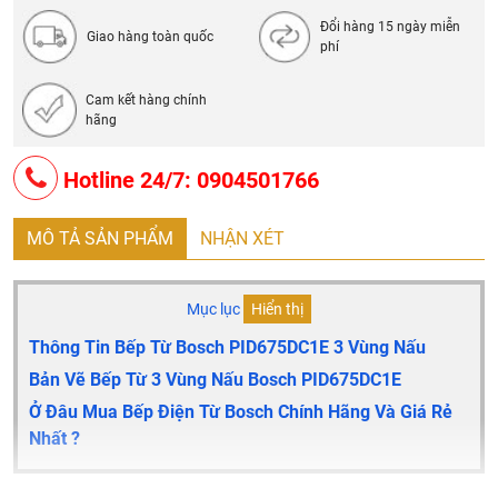
Đổi hàng 15 ngày miễn
Giao hàng toàn quốc
phí
Cam kết hàng chính
hãng
Hotline 24/7: 0904501766
MÔ TẢ SẢN PHẨM
NHẬN XÉT
Mục lục
Hiển thị
Thông Tin Bếp Từ Bosch PID675DC1E 3 Vùng Nấu
Bản Vẽ Bếp Từ 3 Vùng Nấu Bosch PID675DC1E
Ở Đâu Mua Bếp Điện Từ Bosch Chính Hãng Và Giá Rẻ
Nhất ?