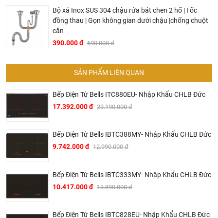
Bộ xả Inox SUS 304 chậu rửa bát chen 2 hố | I ốc
đồng thau | Gọn không gian dưới chậu |chống chuột
cắn
390.000 đ
690.000 đ
SẢN PHẨM LIÊN QUAN
Bếp Điện Từ Bells ITC880EU- Nhập Khẩu CHLB Đức
17.392.000 đ
23.190.000 đ
Bếp Điện Từ Bells IBTC388MY- Nhập Khẩu CHLB Đức
9.742.000 đ
12.990.000 đ
Ở đâu mua bếp điện từ Bosch chính hãng và giá rẻ
nhất ?
Bếp Điện Từ Bells IBTC333MY- Nhập Khẩu CHLB Đức
10.417.000 đ
13.890.000 đ
Khalinguyen.vn là đơn vị cung cấp sản
phẩm
Bosch
chính thức và chính hãng tại Việt Nam,
chúng tôi cam kết các sản phẩm Bosch được phân phối
Bếp Điện Từ Bells IBTC828EU- Nhập Khẩu CHLB Đức