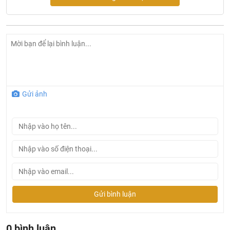
Chức năng an toàn :
Khóa trẻ em
Tự tắt khi không sử dụng và khi quá nhiệt
Hiển thị nhiệt dư H/h
An toàn khi tràn
Thông tin kỹ thuật :
Gửi ảnh
Tổng công suất: 7.4 kW
Hiệu điện thế: 220 - 240V
Tần số: 50/60 Hz, 32A
Chiều dài dây cáp: 1.1 m, không kèm đầu cắm
Kích thước sản phẩm: 606R x 522S x 51C mm
Kích thước hộc bếp: 560-562R x 490-502S x 59C mm
Gửi bình luận
0 bình luận