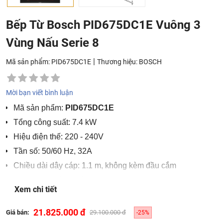
Bếp Từ Bosch PID675DC1E Vuông 3
Vùng Nấu Serie 8
|
Mã sản phẩm: PID675DC1E
Thương hiệu:
BOSCH
Mời bạn viết bình luận
Mã sản phẩm:
PID675DC1E
Tổng công suất: 7.4 kW
Hiệu điện thế: 220 - 240V
Tần số: 50/60 Hz, 32A
Chiều dài dây cáp: 1.1 m, không kèm đầu cắm
Kích thước sản phẩm: 606R x 522S x 51C mm
Xem chi tiết
Kích thước hộc bếp: 560-562R x 490-502S x 59C mm
21.825.000 đ
Giá bán:
29.100.000 đ
-25%