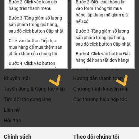
Bước 2: Click vào icon giỏ
Bước 2: Điền các thông tin
đặt hàng
hàng trên thanh menu
vào form Thông tin mua
Xin cảm ơn!
hàng, áp dụng mã giảm giá
Bước 3: Tăng giảm số lượng
nếu có
Khalinguyen.vn@gmail.com
sản phẩm trong giỏ hàng,
sau đó click button Cập nhật
Bước 3: Tăng giảm số lượng
0904501766
sản phẩm trong giỏ hàng,
Click vào button Tiếp tục
sau đó click button Cập nhật
Thông tin
Thông tin thêm
mua hàng để mua thêm sản
phẩm khác của chúng tôi
Bước 4: Click vào button Đặt
Tìm đại lý & Hợp tác
Hướng dẫn mua hàng
hàng để hoàn tất đơn hàng!
Bước 4: Click vào button
Tin tức
Hướng dẫn đặt hàng
Tiến hành thanh toán để
Xin cảm ơn khách hàng!!!
thanh toán đơn hàng của
Khuyến mãi
Hướng dẫn thanh toán
bạn.
Tuyển dụng & Cộng tác viên
Chương trình khuyến mãi
Xin cảm ơn khách hàng!!!
Tìm đối tác cung ứng
Các thương hiệu hợp tác
Liên hệ
Hỏi đáp
Chính sách
Theo dõi chúng tôi