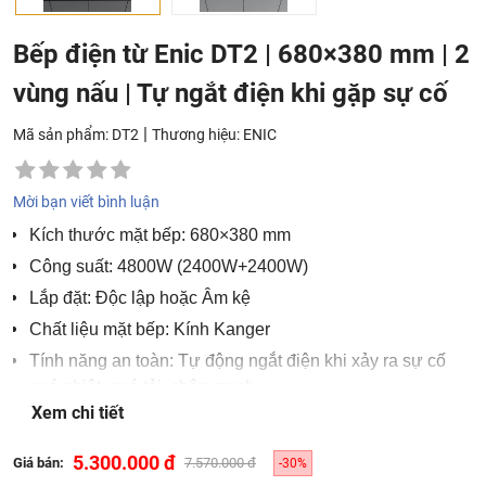
Bếp điện từ Enic DT2 | 680×380 mm | 2
vùng nấu | Tự ngắt điện khi gặp sự cố
|
Mã sản phẩm: DT2
Thương hiệu:
ENIC
Mời bạn viết bình luận
Kích thước mặt bếp: 680×380 mm
Công suất: 4800W (2400W+2400W)
Lắp đặt: Độc lập hoặc Âm kệ
Chất liệu mặt bếp: Kính Kanger
Tính năng an toàn: Tự động ngắt điện khi xảy ra sự cố
quá nhiệt, quá tải, chập mạch
Xem chi tiết
Khoá trẻ em
Hẹn giờ
5.300.000 đ
Giá bán:
7.570.000 đ
-30%
Điều khiển cảm ứng