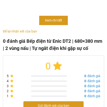
Lắp đặt: Độc lập hoặc Âm kệ
Chất liệu mặt bếp: Kính Kanger
Tính năng an toàn: Tự động ngắt điện khi xảy ra sự cố
Xem chi tiết
quá nhiệt, quá tải, chập mạch
Khoá trẻ em
Để lại nhận xét của bạn
Hẹn giờ
0 đánh giá Bếp điện từ Enic DT2 | 680×380 mm
Điều khiển cảm ứng
| 2 vùng nấu | Tự ngắt điện khi gặp sự cố
Điều chỉnh tăng giảm nhiệt
Chọn các chức năng: Đun nước, nấu súp, chiên, xào,
0
nấu lẩu tùy thích
5
0
đánh giá
4
0
đánh giá
3
0
đánh giá
2
0
đánh giá
1
0
đánh giá
Gửi đánh giá của bạn