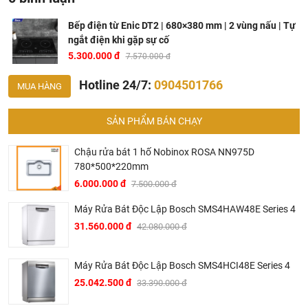
Bếp điện từ Enic DT2 | 680×380 mm | 2 vùng nấu | Tự
ngắt điện khi gặp sự cố
5.300.000 đ
7.570.000 đ
Hotline 24/7:
0904501766
MUA HÀNG
SẢN PHẨM BÁN CHẠY
Chậu rửa bát 1 hố Nobinox ROSA NN975D
780*500*220mm
6.000.000 đ
7.500.000 đ
Máy Rửa Bát Độc Lập Bosch SMS4HAW48E Series 4
31.560.000 đ
42.080.000 đ
Máy Rửa Bát Độc Lập Bosch SMS4HCI48E Series 4
25.042.500 đ
33.390.000 đ