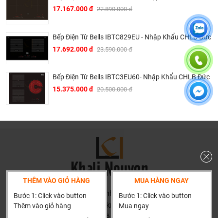
17.167.000 đ
22.890.000 đ
Bếp Điện Từ Bells IBTC829EU - Nhập Khẩu CHLB Đức
17.692.000 đ
23.590.000 đ
Bếp Điện Từ Bells IBTC3EU60- Nhập Khẩu CHLB Đức
15.375.000 đ
20.500.000 đ
THÊM VÀO GIỎ HÀNG
MUA HÀNG NGAY
HN: số 160 đường Văn Minh, Di Trạch, Hoài Đức, Hà Nội
Bước 1: Click vào button
Bước 1: Click vào button
(Cách đại học công nghiệp 1 km)
Thêm vào giỏ hàng
Mua ngay
HCM và các tỉnh khác: Liên hệ hotline để được hướng dẫn