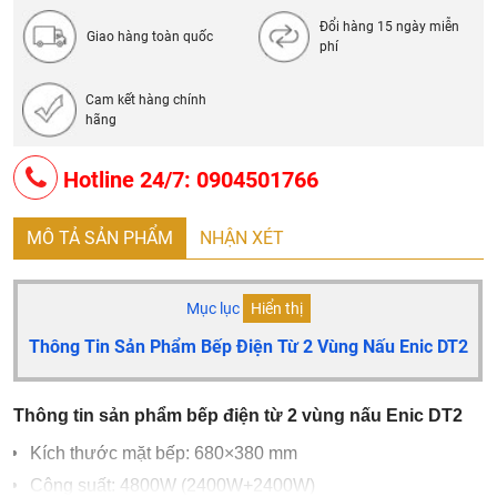
Điều chỉnh tăng giảm nhiệt
Đổi hàng 15 ngày miễn
Giao hàng toàn quốc
phí
Chọn các chức năng: Đun nước, nấu súp, chiên, xào,
nấu lẩu tùy thích
Cam kết hàng chính
hãng
Hotline 24/7: 0904501766
MÔ TẢ SẢN PHẨM
NHẬN XÉT
Mục lục
Hiển thị
Thông Tin Sản Phẩm Bếp Điện Từ 2 Vùng Nấu Enic DT2
Thông tin sản phẩm bếp điện từ 2 vùng nấu Enic DT2
Kích thước mặt bếp: 680×380 mm
Công suất: 4800W (2400W+2400W)