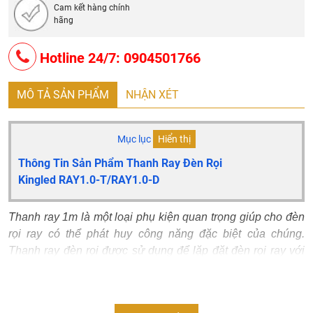
Cam kết hàng chính
hãng
Hotline 24/7: 0904501766
MÔ TẢ SẢN PHẨM
NHẬN XÉT
Mục lục
Hiển thị
Thông Tin Sản Phẩm Thanh Ray Đèn Rọi
Kingled RAY1.0-T/RAY1.0-D
Thanh ray 1m là một loại phụ kiện quan trọng giúp cho đèn
rọi ray có thể phát huy công năng đặc biệt của chúng.
Thanh ray đèn rọi được sử dụng để lặp đặt đèn rọi ray với
hai màu cơ bản là đen và trắng.