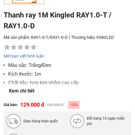
Thanh ray 1M Kingled RAY1.0-T /
RAY1.0-D
|
Mã sản phẩm: RAY1-0-T/RAY1-0-D
Thương hiệu:
KINGLED
Mời bạn viết bình luận
Màu sắc: Trắng/Đen
Kích thước: 1m
Chất liệu: hợp kim nhôm cao cấp
Xem chi tiết
Quy cách: 20 chiếc/thùng
129.000 đ
Giá bán:
143.000 đ
-10%
Đổi hàng 15 ngày miễn
Giao hàng toàn quốc
phí