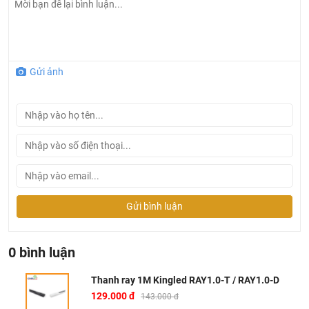
T/RAY1.0-D
Thanh ray thường làm bằng hợp kim nhôm, sơn tĩnh điện
giúp chống ăn mòn, chống oxi hóa góp phần nâng cao độ
Gửi ảnh
bền của thanh ray.
Thanh ray thường có 2 đầu, 1 đầu kết nối với nguồn điện,
đầu còn lại bịt nắp nhựa để tháo lắp dễ dàng hoặc nối dài
thanh ray.
Phần lõi được làm bằng đồng có tác dụng dẫn điện từ
nguồn.
Màu sắc: Trắng/Đen
Gửi bình luận
Kích thước: 1m
Chất liệu: hợp kim nhôm cao cấp
Quy cách: 20 chiếc/thùng
0 bình luận
Tại Khali Nguyễn, chúng tôi cam kết:
Thanh ray 1M Kingled RAY1.0-T / RAY1.0-D
129.000 đ
Cam kết 100% sản phẩm chính hãng, nếu phát hiện ra
143.000 đ