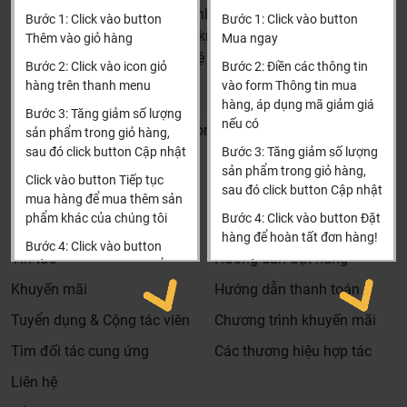
HN: số 160 đường Văn Minh, Di Trạch, Hoài Đức, Hà Nội
Bước 1: Click vào button
Bước 1: Click vào button
(Cách đại học công nghiệp 1 km)
Thêm vào giỏ hàng
Mua ngay
HCM và các tỉnh khác: Liên hệ hotline để được hướng dẫn
Bước 2: Click vào icon giỏ
Bước 2: Điền các thông tin
đặt hàng
hàng trên thanh menu
vào form Thông tin mua
Xin cảm ơn!
hàng, áp dụng mã giảm giá
Bước 3: Tăng giảm số lượng
nếu có
Khalinguyen.vn@gmail.com
sản phẩm trong giỏ hàng,
sau đó click button Cập nhật
Bước 3: Tăng giảm số lượng
0904501766
sản phẩm trong giỏ hàng,
Click vào button Tiếp tục
sau đó click button Cập nhật
Thông tin
Thông tin thêm
mua hàng để mua thêm sản
phẩm khác của chúng tôi
Bước 4: Click vào button Đặt
Tìm đại lý & Hợp tác
Hướng dẫn mua hàng
hàng để hoàn tất đơn hàng!
Bước 4: Click vào button
Tin tức
Hướng dẫn đặt hàng
Tiến hành thanh toán để
Xin cảm ơn khách hàng!!!
thanh toán đơn hàng của
Khuyến mãi
Hướng dẫn thanh toán
bạn.
Tuyển dụng & Cộng tác viên
Chương trình khuyến mãi
Xin cảm ơn khách hàng!!!
Tìm đối tác cung ứng
Các thương hiệu hợp tác
Liên hệ