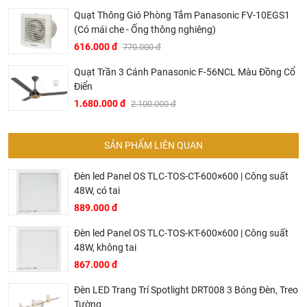
trị với khách hàng, điều đó giúp chúng tôi là đơn vị có giá
Quạt Thông Gió Phòng Tắm Panasonic FV-10EGS1
bán tốt nhất trong thị trường so với sản phẩm + dịch vụ
(Có mái che - Ống thông nghiêng)
mà khách hàng nhận được. Bời vì Khali Nguyễn muốn
616.000 đ
770.000 đ
trở thành tri kỷ của ngôi nhà bạn.
Quạt Trần 3 Cánh Panasonic F-56NCL Màu Đồng Cổ
Điển
1.680.000 đ
2.100.000 đ
SẢN PHẨM LIÊN QUAN
Đèn led Panel OS TLC-TOS-CT-600×600 | Công suất
48W, có tai
889.000 đ
Đèn led Panel OS TLC-TOS-KT-600×600 | Công suất
48W, không tai
Dịch vụ riêng của Khali Nguyễn dành cho khách hàng:
867.000 đ
Khảo sát công trình, để hỗ trợ khách hàng chọn sản
Đèn LED Trang Trí Spotlight DRT008 3 Bóng Đèn, Treo
phẩm đúng và phù hợp cũng như đưa ra các lời
Tường