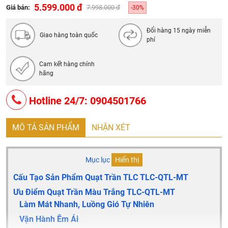
Đèn led: Ba màu ( trắng, vàng, trung tính )
5.599.000 đ
Giá bán:
7.998.000 đ
-30%
Điều khiển: Điều khiển từ xa
Đổi hàng 15 ngày miễn
Điện áp (AC): AC 220V-50Hz
Giao hàng toàn quốc
phí
Bảo hành: 05 năm
Cam kết hàng chính
hãng
Hotline 24/7: 0904501766
MÔ TẢ SẢN PHẨM
NHẬN XÉT
Mục lục
Hiển thị
Cấu Tạo Sản Phẩm Quạt Trần TLC TLC-QTL-MT
Ưu Điểm Quạt Trần Màu Trắng TLC-QTL-MT
Làm Mát Nhanh, Luồng Gió Tự Nhiên
Vận Hành Êm Ái