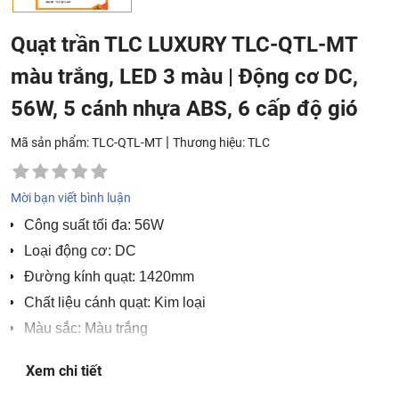
Quạt trần TLC LUXURY TLC-QTL-MT
màu trắng, LED 3 màu | Động cơ DC,
56W, 5 cánh nhựa ABS, 6 cấp độ gió
|
Mã sản phẩm: TLC-QTL-MT
Thương hiệu:
TLC
Mời bạn viết bình luận
Công suất tối đa: 56W
Loại động cơ: DC
Đường kính quạt: 1420mm
Chất liệu cánh quạt: Kim loại
Màu sắc: Màu trắng
Số cánh quạt: 5
Xem chi tiết
Số tốc độ gió: 6