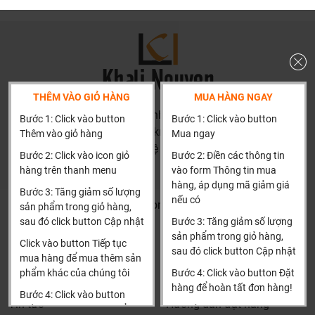
Vận hành êm ái
Động cơ cùng biên dạng cánh được nâng cấp hơn để có
thể tối ưu lượng gió. Người tiêu dùng sẽ được tận hưởng
luồng gió dễ chịu mà không phải lo về tiếng ồn bất đắc dĩ từ
THÊM VÀO GIỎ HÀNG
MUA HÀNG NGAY
động cơ, hay cánh quạt trần màu trắng của TLC LIGHTING.
HN: số 160 đường Văn Minh, Di Trạch, Hoài Đức, Hà Nội
Bước 1: Click vào button
Bước 1: Click vào button
Tiết kiệm điện năng tiêu thụ
(Cách đại học công nghiệp 1 km)
Thêm vào giỏ hàng
Mua ngay
HCM và các tỉnh khác: Liên hệ hotline để được hướng dẫn
Là tiêu chí hàng đầu được cả người tiêu dùng và TLC
Bước 2: Click vào icon giỏ
Bước 2: Điền các thông tin
đặt hàng
LIGHTING đặc biệt quan tâm ở sản phẩm quạt trần màu
hàng trên thanh menu
vào form Thông tin mua
Xin cảm ơn!
trắng Luxury 5 cánh. Sải cánh 1500mm ấn tượng cùng
hàng, áp dụng mã giảm giá
Bước 3: Tăng giảm số lượng
động cơ DC sẽ giúp quạt trần màu trắng Luxury đạt hiệu
nếu có
Khalinguyen.vn@gmail.com
sản phẩm trong giỏ hàng,
quả tiết kiệm điện đáng kinh ngạc.
sau đó click button Cập nhật
Bước 3: Tăng giảm số lượng
0904501766
sản phẩm trong giỏ hàng,
Tiết kiệm thời gian và chi phí
Click vào button Tiếp tục
sau đó click button Cập nhật
Thông tin
Thông tin thêm
mua hàng để mua thêm sản
Thay vì phải chọn
quạt trần màu trắng
hay các màu khác,
phẩm khác của chúng tôi
Bước 4: Click vào button Đặt
Tìm đại lý & Hợp tác
Hướng dẫn mua hàng
chọn đèn để bài trí cho căn phòng thì chỉ cần chọn một
hàng để hoàn tất đơn hàng!
Bước 4: Click vào button
chiếc quạt có đèn. Việc mua loại quạt tích hợp đèn LED của
Tin tức
Hướng dẫn đặt hàng
Tiến hành thanh toán để
Xin cảm ơn khách hàng!!!