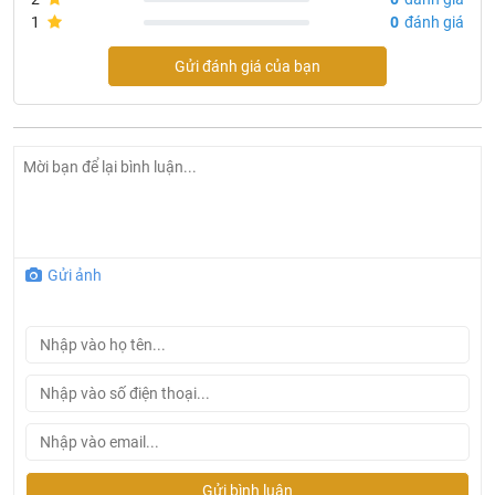
1
0
đánh giá
Gửi đánh giá của bạn
Gửi ảnh
Quạt trần TLC TLC-QTL-MT
Cấu tạo sản phẩm quạt trần TLC TLC-QTL-MT
Quạt trần ECOFAN
được người tiêu dùng trải nghiệm và
đánh giá là sản phẩm chất lượng từ chất liệu mẫu mã cho
đến cách vận hành hoạt động của sản phẩm. Cấu tạo cơ
Gửi bình luận