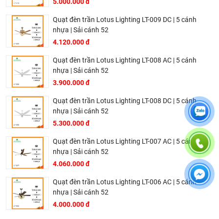
5.000.000 đ
Quạt đèn trần Lotus Lighting LT-009 DC | 5 cánh
nhựa | Sải cánh 52
4.120.000 đ
Quạt đèn trần Lotus Lighting LT-008 AC | 5 cánh
nhựa | Sải cánh 52
3.900.000 đ
Quạt đèn trần Lotus Lighting LT-008 DC | 5 cánh
nhựa | Sải cánh 52
5.300.000 đ
Làm mát nhanh, luồng gió tự nhiên
Quạt đèn trần Lotus Lighting LT-007 AC | 5 cánh
nhựa | Sải cánh 52
Quạt trần màu trắng 5 cánh Luxury
được trang bị động
4.060.000 đ
cơ DC cực kì mạnh mẽ có công suất tối đa là 56W, biên
dạng cánh thiết kế theo tiêu chuẩn khắt khe đem lại trải
Quạt đèn trần Lotus Lighting LT-006 AC | 5 cánh
nhựa | Sải cánh 52
nghiệm làm mát nhanh gấp nhiều lần. 5 cánh quạt cùng
4.000.000 đ
chức năng đảo chiều thông minh cho luồng gió cực kì tự
nhiên, thoải mái nhất tới người tiêu dùng.