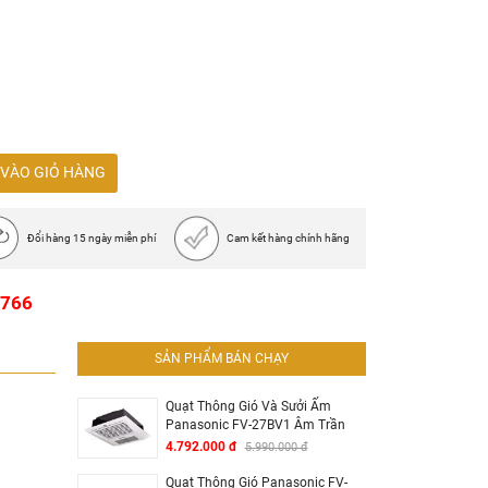
út ẩm vào mùa đông
VÀO GIỎ HÀNG
 là có 2 lấc 40-60cm tùy vào nhu cầu lắp của
Đổi hàng 15 ngày miễn phí
Cam kết hàng chính hãng
1766
SẢN PHẨM BÁN CHẠY
Quạt Thông Gió Và Sưởi Ấm
Panasonic FV-27BV1 Âm Trần
4.792.000 đ
5.990.000 đ
Quạt Thông Gió Panasonic FV-