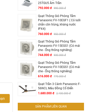
25TGU5 Âm Trần
792.000 đ
990.000 đ
Quạt Thông Gió Phòng Tắm
Panasonic FV-10EGF1 ( Có lưới
chắn côn trùng, kháng nước
IPX4)
760.000 đ
950.000 đ
Quạt Thông Gió Phòng Tắm
Panasonic FV-15EGS1 (Có mái
che - Ống thông nghiêng)
744.000 đ
930.000 đ
Quạt Thông Gió Phòng Tắm
Panasonic FV-10EGS1 (Có mái
che - Ống thông nghiêng)
616.000 đ
770.000 đ
Quạt Trần 3 Cánh Panasonic F-
56NCL Màu Đồng Cổ Điển
1.680.000 đ
2.100.000 đ
bạn
SẢN PHẨM LIÊN QUAN