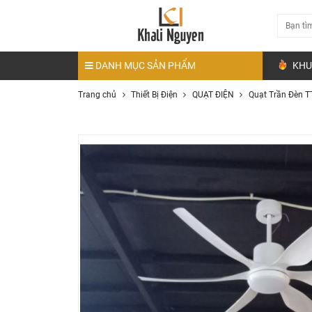
DANH MỤC SẢN PHẨM
KHU
Trang chủ
Thiết Bị Điện
QUẠT ĐIỆN
Quạt Trần Đèn T