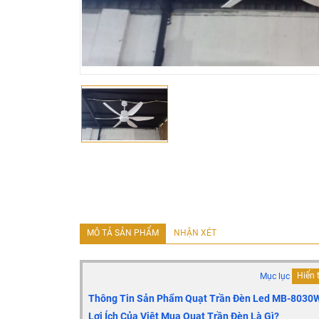
MÔ TẢ SẢN PHẨM
NHẬN XÉT
Mục lục
Hiển 
Thông Tin Sản Phẩm Quạt Trần Đèn Led
MB-8030
Lợi Ích Của Việt Mua Quạt Trần Đèn Là Gì?