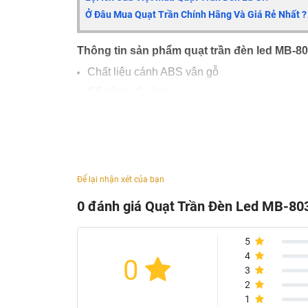
Ở Đâu Mua Quạt Trần Chính Hãng Và Giá Rẻ Nhất ?
Thông tin sản phẩm quạt trần đèn led
MB-8
Chất liệu cánh ABS vân gỗ
Số cánh : 6 cánh
Số bóng đèn : 1 bóng với 3 chế độ sáng
Công Suất : 90W
Nguồn Điện : 220v
Kèm điều khiển từ xa
Để lại nhận xét của bạn
Chạy 5 tốc độ gió
0 đánh giá Quạt Trần Đèn Led MB-80
Có chế độ đảo chiều gió hút ẩm vào mùa đô
Sải cánh 1m47
5
Khoảng cách từ trần đến đèn là có 2 lấc 40-6
4
0
3
2
1