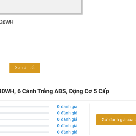
030WH
Xem chi tiết
30WH, 6 Cánh Trắng ABS, Động Cơ 5 Cấp
ng
0
đánh giá
0cm tùy vào nhu cầu lắp của gia đình
0
đánh giá
0
đánh giá
Gửi đánh giá của 
0
đánh giá
0
đánh giá