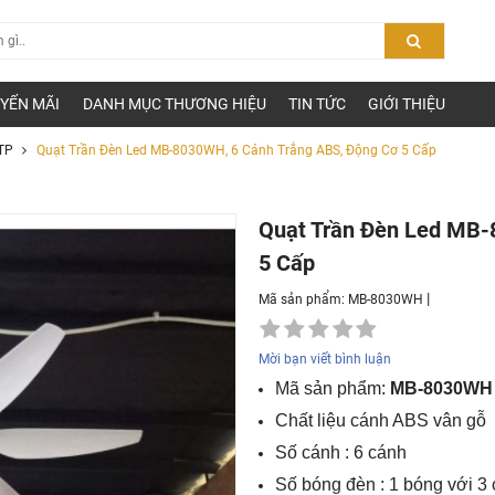
YẾN MÃI
DANH MỤC THƯƠNG HIỆU
TIN TỨC
GIỚI THIỆU
TP
Quạt Trần Đèn Led MB-8030WH, 6 Cánh Trắng ABS, Động Cơ 5 Cấp
Quạt Trần Đèn Led MB-
5 Cấp
|
Mã sản phẩm: MB-8030WH
Mời bạn viết bình luận
Mã sản phẩm:
MB-8030WH
Chất liệu cánh ABS vân gỗ
Số cánh : 6 cánh
Số bóng đèn : 1 bóng với 3