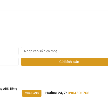
Gửi bình luận
ng ABS, Động
Hotline 24/7:
0904501766
MUA HÀNG