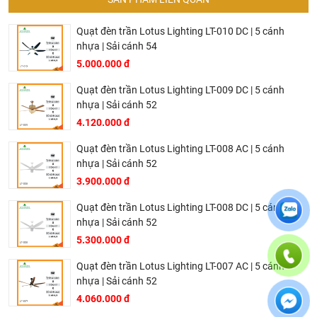
Quạt đèn trần Lotus Lighting LT-010 DC | 5 cánh
Quạt trần đèn LED DCT Fan DCT1104/TRN
nhựa | Sải cánh 54
5.000.000 đ
Thông số kỹ thuật chi tiết của quạt trần đèn LED DCT
Quạt đèn trần Lotus Lighting LT-009 DC | 5 cánh
FAN DCT1104/TRN
nhựa | Sải cánh 52
Loại sản phẩm:
Quạt trần đèn LED
4.120.000 đ
Kích thước (Đường kính): 500 mm (tương đương
Quạt đèn trần Lotus Lighting LT-008 AC | 5 cánh
500x500mm cho dạng tròn)
nhựa | Sải cánh 52
Chất liệu: Mica Acrylic, kim loại
3.900.000 đ
Công suất đèn: 140W
Quạt đèn trần Lotus Lighting LT-008 DC | 5 cánh
Công suất quạt: 28W
nhựa | Sải cánh 52
Động cơ: DC Motor
5.300.000 đ
Chế độ sáng đèn: 3 chế độ
Quạt đèn trần Lotus Lighting LT-007 AC | 5 cánh
Điều khiển: App / Khiển 6 số (6 tốc độ gió)
nhựa | Sải cánh 52
Bảo hành: 2 năm chính hãng
4.060.000 đ