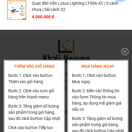
Ưu đãi đặc biệt: Miễn phí ship nội thành Hà Nội, miễn phí
Quạt đèn trần Lotus Lighting LT-006 AC | 5 cánh
lắp đặt.
nhựa | Sải cánh 52
4.000.000 đ
Lợi ích vàng khi lựa chọn quạt trần đèn LED DCT FAN
DCT1104/TRN
Giải pháp thẩm mỹ và công năng hoàn hảo: Thiết kế tròn
tinh tế kết hợp chức năng 2 trong 1, phù hợp với nhiều
không gian nội thất.
Tiết kiệm không gian và chi phí: Tối ưu hóa không gian và
THÊM VÀO GIỎ HÀNG
MUA HÀNG NGAY
giảm thiểu chi phí so với việc lắp đặt quạt và đèn riêng
HN: số 160 đường Văn Minh, Di Trạch, Hoài Đức, Hà Nội
Bước 1: Click vào button
Bước 1: Click vào button
biệt.
(Cách đại học công nghiệp 1 km)
Thêm vào giỏ hàng
Mua ngay
Làm mát hiệu quả, chiếu sáng đa dạng: Cung cấp luồng
HCM và các tỉnh khác: Liên hệ hotline để được hướng dẫn
Bước 2: Click vào icon giỏ
Bước 2: Điền các thông tin
gió mát mẻ và ánh sáng linh hoạt, phù hợp với mọi nhu
đặt hàng
hàng trên thanh menu
vào form Thông tin mua
cầu sử dụng.
Xin cảm ơn!
hàng, áp dụng mã giảm giá
Bước 3: Tăng giảm số lượng
Tiết kiệm năng lượng, vận hành êm ái: Động cơ DC giúp
nếu có
Khalinguyen.vn@gmail.com
sản phẩm trong giỏ hàng,
giảm thiểu chi phí điện năng và mang lại không gian yên
sau đó click button Cập nhật
Bước 3: Tăng giảm số lượng
0904501766
tĩnh, không gây khó chịu.
sản phẩm trong giỏ hàng,
Click vào button Tiếp tục
sau đó click button Cập nhật