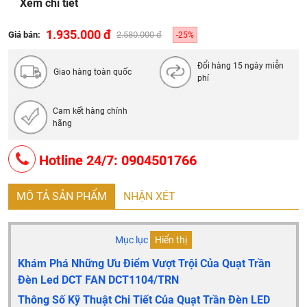
Xem chi tiết
Động cơ: DC Motor
Chế độ sáng đèn: 3 chế độ ( trắng-vàng-trung tính), đèn
1.935.000 đ
Giá bán:
2.580.000 đ
-25%
rọi cao cấp
Điều khiển: App / Khiển 6 số (6 tốc độ gió)
Đổi hàng 15 ngày miễn
Giao hàng toàn quốc
phí
Bảo hành: 2 năm chính hãng
Ưu đãi đặc biệt: Miễn phí ship nội thành Hà Nội, miễn
Cam kết hàng chính
phí lắp đặt
.
hãng
Hotline 24/7: 0904501766
MÔ TẢ SẢN PHẨM
NHẬN XÉT
Mục lục
Hiển thị
Khám Phá Những Ưu Điểm Vượt Trội Của Quạt Trần
Đèn Led DCT FAN DCT1104/TRN
Thông Số Kỹ Thuật Chi Tiết Của Quạt Trần Đèn LED