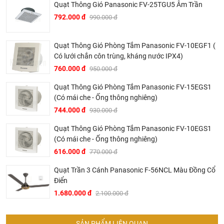
khẳng định chất lượng và độ tin cậy của sản phẩm quạt
Quạt Thông Gió Panasonic FV-25TGU5 Âm Trần
trần đèn led này.
792.000 đ
990.000 đ
Quạt Thông Gió Phòng Tắm Panasonic FV-10EGF1 (
Có lưới chắn côn trùng, kháng nước IPX4)
760.000 đ
950.000 đ
Quạt Thông Gió Phòng Tắm Panasonic FV-15EGS1
(Có mái che - Ống thông nghiêng)
744.000 đ
930.000 đ
Quạt Thông Gió Phòng Tắm Panasonic FV-10EGS1
(Có mái che - Ống thông nghiêng)
616.000 đ
770.000 đ
Quạt Trần 3 Cánh Panasonic F-56NCL Màu Đồng Cổ
Điển
1.680.000 đ
2.100.000 đ
SẢN PHẨM LIÊN QUAN