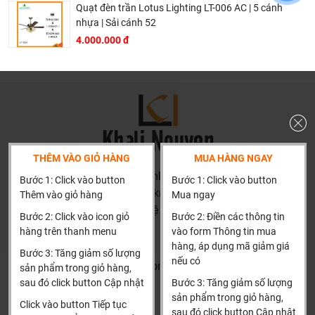
khiển 6 số
Quạt đèn trần Lotus Lighting LT-006 AC | 5 cánh
nhựa | Sải cánh 52
Chế độ đèn: 3 chế độ sáng (Trắng/Vàng/Trung tính - tùy
4.000.000 đ
chỉnh)
Cấp độ gió: 6 cấp độ
Bảo hành: 2 năm chính hãng
Lợi ích vàng khi lựa chọn quạt trần đèn LED DCT FAN
DCT1102/TO cho không gian của bạn
THÊM VÀO GIỎ HÀNG
MUA HÀNG NGAY
Giải pháp đa năng 2 trong 1: Tích hợp hoàn hảo chức
HN: số 160 đường Văn Minh, Di Trạch, Hoài Đức, Hà Nội
năng làm mát hiệu quả và chiếu sáng đa dạng, giúp tiết
Bước 1: Click vào button
Bước 1: Click vào button
(Cách đại học công nghiệp 1 km)
Thêm vào giỏ hàng
Mua ngay
kiệm không gian lắp đặt và chi phí đầu tư.
HCM và các tỉnh khác: Liên hệ hotline để được hướng dẫn
Tiết kiệm điện năng vượt trội: Động cơ DC công nghệ
Bước 2: Click vào icon giỏ
Bước 2: Điền các thông tin
đặt hàng
hàng trên thanh menu
vào form Thông tin mua
mới giúp giảm đáng kể lượng điện năng tiêu thụ so với
Xin cảm ơn!
hàng, áp dụng mã giảm giá
các loại quạt truyền thống.
Bước 3: Tăng giảm số lượng
nếu có
Khalinguyen.vn@gmail.com
sản phẩm trong giỏ hàng,
Vận hành siêu êm, không gian tĩnh lặng: Mang lại không
sau đó click button Cập nhật
Bước 3: Tăng giảm số lượng
gian yên tĩnh lý tưởng cho giấc ngủ ngon và những phút
0904501766
sản phẩm trong giỏ hàng,
giây thư giãn tuyệt đối.
Click vào button Tiếp tục
sau đó click button Cập nhật