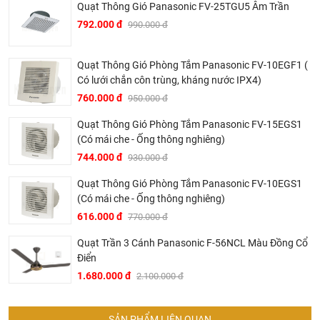
Quạt Thông Gió Panasonic FV-25TGU5 Âm Trần
Bảo hành chính hãng 2 năm, an tâm sử dụng: Khẳng định
792.000 đ
990.000 đ
chất lượng và độ tin cậy, sản phẩm được bảo hành chính
hãng lên đến 2 năm, mang lại sự an tâm tuyệt đối cho
Quạt Thông Gió Phòng Tắm Panasonic FV-10EGF1 (
người tiêu dùng.
Có lưới chắn côn trùng, kháng nước IPX4)
760.000 đ
950.000 đ
Quạt Thông Gió Phòng Tắm Panasonic FV-15EGS1
(Có mái che - Ống thông nghiêng)
744.000 đ
930.000 đ
Quạt Thông Gió Phòng Tắm Panasonic FV-10EGS1
(Có mái che - Ống thông nghiêng)
616.000 đ
770.000 đ
Quạt Trần 3 Cánh Panasonic F-56NCL Màu Đồng Cổ
Điển
1.680.000 đ
2.100.000 đ
SẢN PHẨM LIÊN QUAN