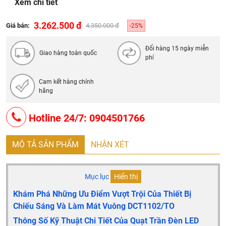
Xem chi tiết
Động cơ: DC Motor (tiết kiệm điện, vận hành êm)
Điều khiển: Ứng dụng điện thoại (App) / Remote điều
3.262.500 đ
Giá bán:
4.350.000 đ
-25%
khiển 6 số
Chế độ đèn: 3 chế độ sáng (Trắng/Vàng/Trung tính - tùy
Đổi hàng 15 ngày miễn
Giao hàng toàn quốc
chỉnh), đèn rọi cao cấp
phí
Cấp độ gió: 6 cấp độ
Cam kết hàng chính
Bảo hành: 2 năm chính hãng
hãng
Miễn phí ship nội thành Hà Nội, miến phí lắp đặt
Hotline 24/7: 0904501766
MÔ TẢ SẢN PHẨM
NHẬN XÉT
Mục lục
Hiển thị
Khám Phá Những Ưu Điểm Vượt Trội Của Thiết Bị
Chiếu Sáng Và Làm Mát Vuông DCT1102/TO
Thông Số Kỹ Thuật Chi Tiết Của Quạt Trần Đèn LED