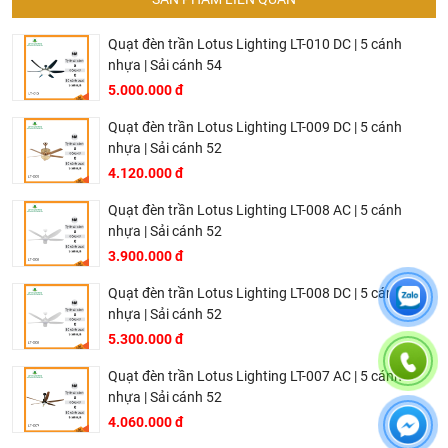
Quạt đèn trần Lotus Lighting LT-010 DC | 5 cánh
nhựa | Sải cánh 54
5.000.000 đ
Quạt trần đèn LED DCT Fan DCT1102/T0
Quạt đèn trần Lotus Lighting LT-009 DC | 5 cánh
nhựa | Sải cánh 52
Thông số kỹ thuật chi tiết của quạt trần đèn LED DCT
4.120.000 đ
FAN DCT1102/TO
Quạt đèn trần Lotus Lighting LT-008 AC | 5 cánh
nhựa | Sải cánh 52
Loại sản phẩm: Quạt trần kết hợp đèn LED chiếu sáng
(dáng vuông)
3.900.000 đ
Kích thước (DxR): 1100 x 700 mm
Quạt đèn trần Lotus Lighting LT-008 DC | 5 cánh
Công suất đèn: 320 W
nhựa | Sải cánh 52
5.300.000 đ
Công suất quạt: 36 W
Chất liệu: Mica Acrylic, Kim loại
Quạt đèn trần Lotus Lighting LT-007 AC | 5 cánh
nhựa | Sải cánh 52
Động cơ: DC Motor (tiết kiệm điện, vận hành êm)
4.060.000 đ
Điều khiển: Ứng dụng điện thoại (App) / Remote điều