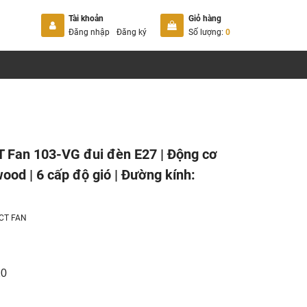
Tài khoản
Giỏ hàng
Đăng nhập
Đăng ký
Số lượng:
0
 Fan 103-VG đui đèn E27 | Động cơ
ood | 6 cấp độ gió | Đường kính:
CT FAN
20