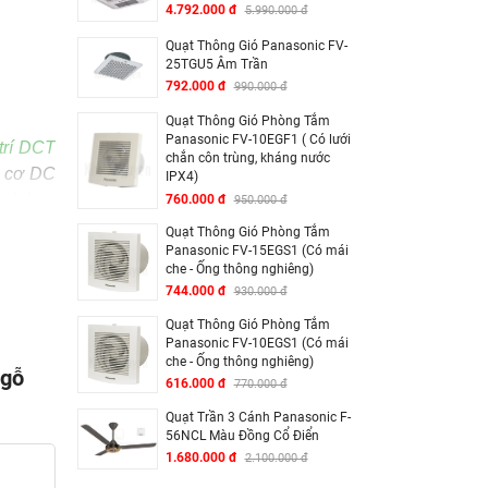
4.792.000 đ
5.990.000 đ
Quạt Thông Gió Panasonic FV-
25TGU5 Âm Trần
792.000 đ
990.000 đ
Quạt Thông Gió Phòng Tắm
Panasonic FV-10EGF1 ( Có lưới
 trí DCT
chắn côn trùng, kháng nước
g cơ DC
IPX4)
 lại sự
760.000 đ
950.000 đ
Quạt Thông Gió Phòng Tắm
Panasonic FV-15EGS1 (Có mái
che - Ống thông nghiêng)
744.000 đ
930.000 đ
uạt màu
Quạt Thông Gió Phòng Tắm
là điểm
Panasonic FV-10EGS1 (Có mái
àm tăng
che - Ống thông nghiêng)
 gỗ
616.000 đ
770.000 đ
 lại vẻ
Quạt Trần 3 Cánh Panasonic F-
56NCL Màu Đồng Cổ Điển
g gian.
1.680.000 đ
2.100.000 đ
ệu suất