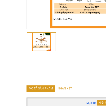
MÔ TẢ SẢN PHẨM
NHẬN XÉT
Mục lục
Hiển 