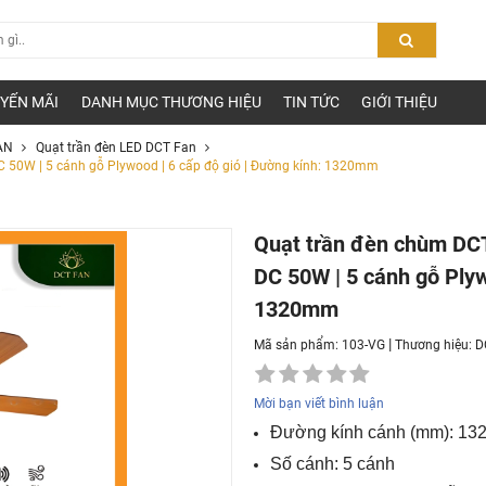
YẾN MÃI
DANH MỤC THƯƠNG HIỆU
TIN TỨC
GIỚI THIỆU
AN
Quạt trần đèn LED DCT Fan
C 50W | 5 cánh gỗ Plywood | 6 cấp độ gió | Đường kính: 1320mm
Quạt trần đèn chùm DCT
DC 50W | 5 cánh gỗ Plyw
1320mm
|
Mã sản phẩm: 103-VG
Thương hiệu:
D
Mời bạn viết bình luận
Đường kính cánh (mm): 13
Số cánh: 5 cánh