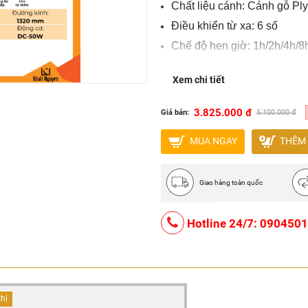
Chất liệu cánh: Cánh gỗ P
Điều khiển từ xa: 6 số
Chế độ hẹn giờ: 1h/2h/4h/8
Chế độ quay: Đảo chiều (2 
Xem chi tiết
Động cơ: DC-50W (Tiết kiệ
Điện áp: 220V-240V-50HZ
3.825.000 đ
Giá bán:
5.100.000 đ
Đèn: Bóng đui E27
MUA NGAY
THÊM 
Bảo hành: 5 năm cho động 
Ưu đãi đặc biệt: Miễn phí sh
Giao hàng toàn quốc
Hotline 24/7: 090450
thị