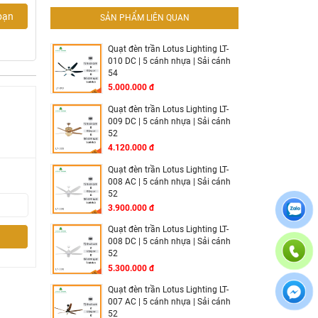
 truyền
bạn
SẢN PHẨM LIÊN QUAN
Quạt đèn trần Lotus Lighting LT-
ió mạnh
010 DC | 5 cánh nhựa | Sải cánh
54
5.000.000 đ
an luôn
Quạt đèn trần Lotus Lighting LT-
009 DC | 5 cánh nhựa | Sải cánh
52
4.120.000 đ
hiều đều
Quạt đèn trần Lotus Lighting LT-
008 AC | 5 cánh nhựa | Sải cánh
52
/4h/8h),
3.900.000 đ
Quạt đèn trần Lotus Lighting LT-
ông gây
008 DC | 5 cánh nhựa | Sải cánh
52
5.300.000 đ
ng thêm
Quạt đèn trần Lotus Lighting LT-
007 AC | 5 cánh nhựa | Sải cánh
52