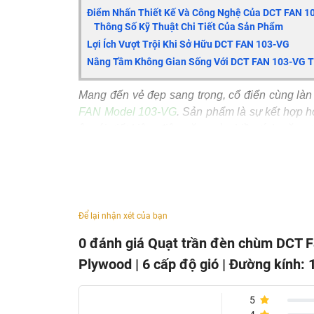
Điểm Nhấn Thiết Kế Và Công Nghệ Của DCT FAN 1
Thông Số Kỹ Thuật Chi Tiết Của Sản Phẩm
Lợi Ích Vượt Trội Khi Sở Hữu DCT FAN 103-VG
Nâng Tầm Không Gian Sống Với DCT FAN 103-VG T
Mang đến vẻ đẹp sang trọng, cổ điển cùng làn
FAN Model 103-VG
. Sản phẩm là sự kết hợp h
êm ái, tiết kiệm điện năng và nhiều tính năn
thoải mái tối ưu.
Điểm nhấn thiết kế và công nghệ của DCT 
Phong cách cổ điển, màu vàng gỗ ấm áp: Vớ
gỗ Plywood tự nhiên, thiết bị làm mát và ch
Để lại nhận xét của bạn
nhấn thẩm mỹ đẳng cấp cho phòng khách, 
0 đánh giá Quạt trần đèn chùm DCT F
thêm vẻ đẹp tinh tế cho sản phẩm.
Plywood | 6 cấp độ gió | Đường kính
Cánh gỗ Plywood tự nhiên, tạo gió êm ái: 5 
đẹp tự nhiên, sang trọng mà còn đảm bảo độ 
5
Động cơ DC êm ái, tiết kiệm 70% điện năng: 