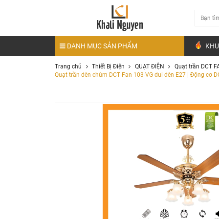
DANH MỤC SẢN PHẨM
KHU
Trang chủ
Thiết Bị Điện
QUẠT ĐIỆN
Quạt trần DCT F
Quạt trần đèn chùm DCT Fan 103-VG đui đèn E27 | Động cơ D