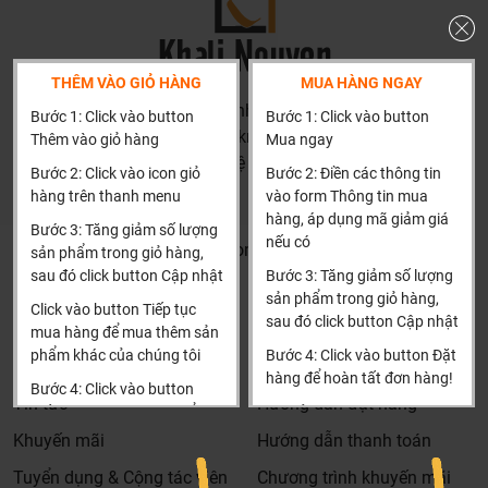
THÊM VÀO GIỎ HÀNG
MUA HÀNG NGAY
HN: số 160 đường Văn Minh, Di Trạch, Hoài Đức, Hà Nội
Bước 1: Click vào button
Bước 1: Click vào button
(Cách đại học công nghiệp 1 km)
Thêm vào giỏ hàng
Mua ngay
HCM và các tỉnh khác: Liên hệ hotline để được hướng dẫn
Bước 2: Click vào icon giỏ
Bước 2: Điền các thông tin
đặt hàng
hàng trên thanh menu
vào form Thông tin mua
Xin cảm ơn!
hàng, áp dụng mã giảm giá
Bước 3: Tăng giảm số lượng
nếu có
Khalinguyen.vn@gmail.com
sản phẩm trong giỏ hàng,
sau đó click button Cập nhật
Bước 3: Tăng giảm số lượng
0904501766
sản phẩm trong giỏ hàng,
Click vào button Tiếp tục
sau đó click button Cập nhật
Thông tin
Thông tin thêm
mua hàng để mua thêm sản
phẩm khác của chúng tôi
Bước 4: Click vào button Đặt
Tìm đại lý & Hợp tác
Hướng dẫn mua hàng
hàng để hoàn tất đơn hàng!
Bước 4: Click vào button
Tin tức
Hướng dẫn đặt hàng
Tiến hành thanh toán để
Xin cảm ơn khách hàng!!!
thanh toán đơn hàng của
Khuyến mãi
Hướng dẫn thanh toán
bạn.
Tuyển dụng & Cộng tác viên
Chương trình khuyến mãi