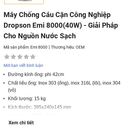
Máy Chống Cáu Cặn Công Nghiệp
Dropson Emi 8000(40W) - Giải Pháp
Cho Nguồn Nước Sạch
|
Mã sản phẩm: Emi 8000
Thương hiệu:
OEM
Mời bạn viết bình luận
Đường kính ống: phi 42cm
Chất liệu ống: Inox 303 (ống), inox 316L (lõi), inox 304
(vỏ)
Khối lượng: 15 kg
Kích thước: 395x240x145 mm
Lưu lượng tối đa: 9 m3/h
Xem chi tiết
Áp suất tối đa: 10 bars