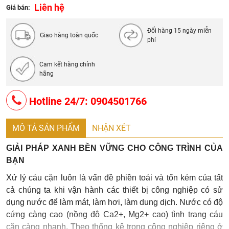
Độ mặn tối đa: 1500 mg/L
Liên hệ
Giá bán:
Độ cứng tối đa: 1000 mg/L
Nguồn cấp: 220/240V - AC 50/60Hz
Đổi hàng 15 ngày miễn
Giao hàng toàn quốc
phí
Công suất tiêu thụ: 40W
Cam kết hàng chính
hãng
Hotline 24/7: 0904501766
MÔ TẢ SẢN PHẨM
NHẬN XÉT
GIẢI PHÁP XANH BỀN VỮNG CHO CÔNG TRÌNH CỦA
BẠN
Xử lý cáu cặn luôn là vấn đề phiền toái và tốn kém của tất
cả chúng ta khi vận hành các thiết bị công nghiệp có sử
dụng nước để làm mát, làm hơi, làm dung dịch. Nước có độ
cứng càng cao (nồng độ Ca2+, Mg2+ cao) tình trạng cáu
cặn càng nhanh. Theo thống kê trong công nghiệp riêng ở