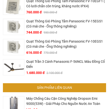
Quạt Thông Gió Phòng Tắm Panasonic FV-10EGF1 (
Có lưới chắn côn trùng, kháng nước IPX4)
760.000 đ
950.000 đ
Quạt Thông Gió Phòng Tắm Panasonic FV-15EGS1
(Có mái che - Ống thông nghiêng)
744.000 đ
930.000 đ
Quạt Thông Gió Phòng Tắm Panasonic FV-10EGS1
(Có mái che - Ống thông nghiêng)
616.000 đ
770.000 đ
Quạt Trần 3 Cánh Panasonic F-56NCL Màu Đồng Cổ
Điển
1.680.000 đ
2.100.000 đ
SẢN PHẨM LIÊN QUAN
Máy Chống Cáu Cặn Công Nghiệp Dropson Emi
9000(53W) - Giải Pháp Cho Nguồn Nước An Toàn