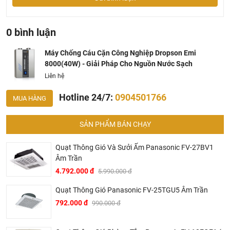
0 bình luận
Máy Chống Cáu Cặn Công Nghiệp Dropson Emi
8000(40W) - Giải Pháp Cho Nguồn Nước Sạch
Liên hệ
Hotline 24/7:
0904501766
MUA HÀNG
SẢN PHẨM BÁN CHẠY
Quạt Thông Gió Và Sưởi Ấm Panasonic FV-27BV1
Âm Trần
4.792.000 đ
5.990.000 đ
Quạt Thông Gió Panasonic FV-25TGU5 Âm Trần
792.000 đ
990.000 đ