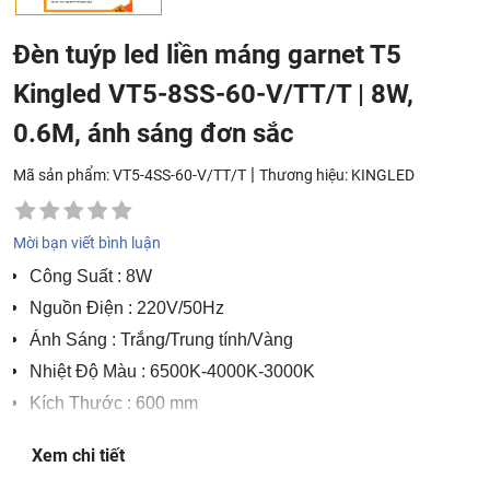
Đèn tuýp led liền máng garnet T5
Kingled VT5-8SS-60-V/TT/T | 8W,
0.6M, ánh sáng đơn sắc
|
Mã sản phẩm: VT5-4SS-60-V/TT/T
Thương hiệu:
KINGLED
Mời bạn viết bình luận
Công Suất
: 8W
Nguồn Điện
: 220V/50Hz
Ánh Sáng
: Trắng/Trung tính/Vàng
Nhiệt Độ Màu
: 6500K-4000K-3000K
Kích Thước
: 600 mm
Chip LED
: SAMSUNG SMD 2835
Xem chi tiết
Quang Thông
: 761/ 842/ 829 Lm