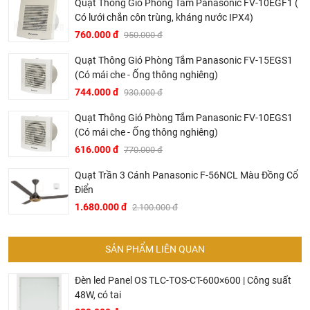
Quạt Thông Gió Phòng Tắm Panasonic FV-10EGF1 (
Nhiệt Độ Màu
: 6500K-4000K-3000K
Có lưới chắn côn trùng, kháng nước IPX4)
Kích Thước
: 600 mm
760.000 đ
950.000 đ
Chip LED
: SAMSUNG SMD 2835
Quạt Thông Gió Phòng Tắm Panasonic FV-15EGS1
Quang Thông
: 761/ 842/ 829 Lm
(Có mái che - Ống thông nghiêng)
Độ Hoàn Màu
: CRI>90
744.000 đ
930.000 đ
Góc Chiếu
: 178 độ
Quạt Thông Gió Phòng Tắm Panasonic FV-10EGS1
Chất Liệu
: Mika Nhôm
(Có mái che - Ống thông nghiêng)
616.000 đ
Tiêu Chuẩn
: IP 44
770.000 đ
Xuất Xứ
: Việt Nam
Quạt Trần 3 Cánh Panasonic F-56NCL Màu Đồng Cổ
Điển
Tuổi Thọ
: 50.000 giờ
1.680.000 đ
2.100.000 đ
Bảo Hành
: Đổi mới 2 năm
Quy Cách: 25 chiếc/thùng
SẢN PHẨM LIÊN QUAN
Videos sản phẩm đèn tuýp led Kingled
Đèn led Panel OS TLC-TOS-CT-600×600 | Công suất
48W, có tai