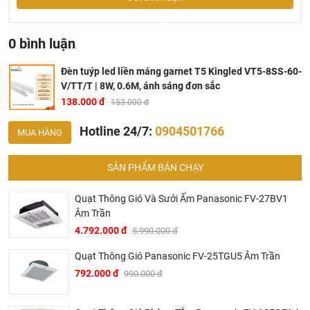
0 bình luận
Đèn tuýp led liền máng garnet T5 Kingled VT5-8SS-60-
V/TT/T | 8W, 0.6M, ánh sáng đơn sắc
138.000 đ
153.000 đ
Hotline 24/7:
0904501766
MUA HÀNG
SẢN PHẨM BÁN CHẠY
Quạt Thông Gió Và Sưởi Ấm Panasonic FV-27BV1
Âm Trần
4.792.000 đ
5.990.000 đ
Thông số kỹ thuật đèn tuýp Kingled T5-8SS-60-V/TT/T
Quạt Thông Gió Panasonic FV-25TGU5 Âm Trần
Công Suất
: 8W
792.000 đ
990.000 đ
Nguồn Điện
: 220V/50Hz
Ánh Sáng
: Trắng/Trung tính/Vàng