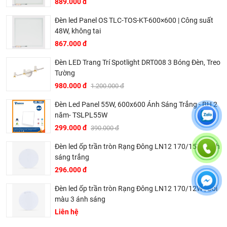
889.000 đ
Đèn led Panel OS TLC-TOS-KT-600×600 | Công suất
48W, không tai
867.000 đ
Đèn LED Trang Trí Spotlight DRT008 3 Bóng Đèn, Treo
Tường
980.000 đ
1.200.000 đ
Đèn Led Panel 55W, 600x600 Ánh Sáng Trắng - BH 2
năm- TSLPL55W
KingLED là một thương hiệu đèn LED chiếu sáng hàng đầu
299.000 đ
390.000 đ
tại Việt Nam, được biết đến với chất lượng sản phẩm vượt
Đèn led ốp trần tròn Rạng Đông LN12 170/15W | Ánh
trội, mẫu mã đa dạng và dịch vụ khách hàng chuyên
sáng trắng
nghiệp. Với nhiều năm kinh nghiệm trong ngành, KingLED
296.000 đ
đã khẳng định vị thế của mình trên thị trường và trở thành
lựa chọn tin cậy của người tiêu dùng.
Đèn led ốp trần tròn Rạng Đông LN12 170/12W | Đổi
màu 3 ánh sáng
Điểm nổi bật của KingLED
Liên hệ