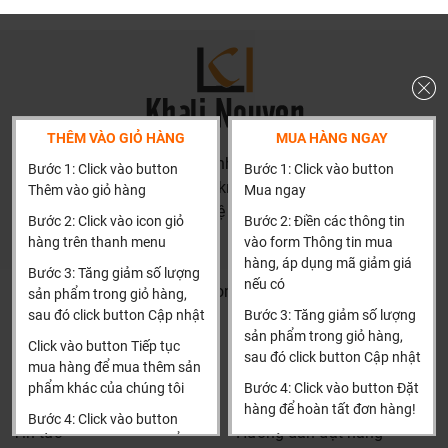
Chất lượng sản phẩm:
KingLED cam kết mang đến
những sản phẩm đèn LED chất lượng cao, đáp ứng các
tiêu chuẩn kỹ thuật nghiêm ngặt. Các sản phẩm của
KingLED được sản xuất trên dây chuyền công nghệ hiện
đại, sử dụng chip LED từ các nhà sản xuất uy tín, đảm
bảo độ bền và hiệu suất chiếu sáng tối ưu.
THÊM VÀO GIỎ HÀNG
MUA HÀNG NGAY
Mẫu mã đa dạng:
KingLED cung cấp một loạt các sản
HN: số 160 đường Văn Minh, Di Trạch, Hoài Đức, Hà Nội
Bước 1: Click vào button
Bước 1: Click vào button
phẩm đèn LED đa dạng về mẫu mã, kiểu dáng và công
(Cách đại học công nghiệp 1 km)
Thêm vào giỏ hàng
Mua ngay
suất, phù hợp với nhiều mục đích sử dụng khác nhau, từ
HCM và các tỉnh khác: Liên hệ hotline để được hướng dẫn
Bước 2: Click vào icon giỏ
Bước 2: Điền các thông tin
chiếu sáng gia đình, văn phòng, cửa hàng đến chiếu
đặt hàng
hàng trên thanh menu
vào form Thông tin mua
sáng công nghiệp và ngoài trời.
Xin cảm ơn!
hàng, áp dụng mã giảm giá
Bước 3: Tăng giảm số lượng
Tiết kiệm điện năng:
Đèn LED KingLED có khả năng tiết
nếu có
Khalinguyen.vn@gmail.com
sản phẩm trong giỏ hàng,
kiệm điện năng lên đến 80% so với các loại đèn truyền
sau đó click button Cập nhật
Bước 3: Tăng giảm số lượng
0904501766
thống, giúp người tiêu dùng giảm thiểu chi phí tiền điện
sản phẩm trong giỏ hàng,
Click vào button Tiếp tục
hàng tháng.
sau đó click button Cập nhật
Thông tin
Thông tin thêm
mua hàng để mua thêm sản
Tuổi thọ cao:
Với tuổi thọ lên đến 50.000 giờ, đèn LED
phẩm khác của chúng tôi
Bước 4: Click vào button Đặt
Tìm đại lý & Hợp tác
Hướng dẫn mua hàng
KingLED giúp người dùng tiết kiệm chi phí thay thế và
hàng để hoàn tất đơn hàng!
Bước 4: Click vào button
bảo trì.
Tin tức
Hướng dẫn đặt hàng
Tiến hành thanh toán để
Xin cảm ơn khách hàng!!!