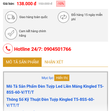
Độ Hoàn Màu
: CRI>90
138.000 đ
Giá bán:
153.000 đ
-10%
Góc Chiếu
: 178 độ
Đổi hàng 15 ngày miễn
Chất Liệu
: Mika Nhôm
Giao hàng toàn quốc
phí
Tiêu Chuẩn
: IP 44
Xuất Xứ
: Việt Nam
Cam kết hàng chính
hãng
Tuổi Thọ
: 50.000 giờ
Bảo Hành
: Đổi mới 2 năm
Hotline 24/7: 0904501766
Quy Cách: 25 chiếc/thùng
MÔ TẢ SẢN PHẨM
NHẬN XÉT
Mục lục
Hiển thị
Mô Tả Sản Phẩm Đèn Tuýp Led Liền Máng Kingled T5-
8SS-60-V/TT/T
Thông Số Kỹ Thuật Đèn Tuýp Kingled T5-8SS-60-
V/TT/T