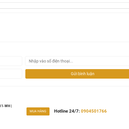
Gửi bình luận
11-WH |
Hotline 24/7:
0904501766
MUA HÀNG