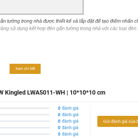
ắn tường trong nhà được thiết kế và lắp đặt để tạo điểm nhấn c
àng sử dụng kết hợp đèn gắn tường trong nhà với các loại đèn 
.
WA5011-WH
ắn tường (LWA5011-WH) được lựa chọn sử dụng trong nhiều ki
lla, khách sạn...
Xem chi tiết
 nên đèn gắn tường thích hợp để tạo điểm nhấn cho không gian
h sáng màu vàng tự nhiên, trung thực, sắc nét.
 5W Kingled LWA5011-WH | 10*10*10 cm
à phủ một lớp sơn tĩnh điện chống ăn mòn, chống Oxy hóa. Thi
 tính thẩm mỹ.
g giúp dễ dàng lắp đặt và thay thế trong mọi không gian.
0
đánh giá
0
đánh giá
0
đánh giá
Gửi đánh giá của 
0
đánh giá
0
đánh giá