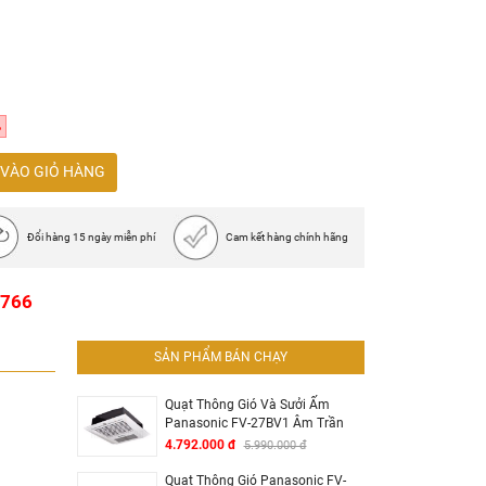
%
VÀO GIỎ HÀNG
c/thùng
Đổi hàng 15 ngày miễn phí
Cam kết hàng chính hãng
1766
SẢN PHẨM BÁN CHẠY
Quạt Thông Gió Và Sưởi Ấm
Panasonic FV-27BV1 Âm Trần
4.792.000 đ
5.990.000 đ
Quạt Thông Gió Panasonic FV-