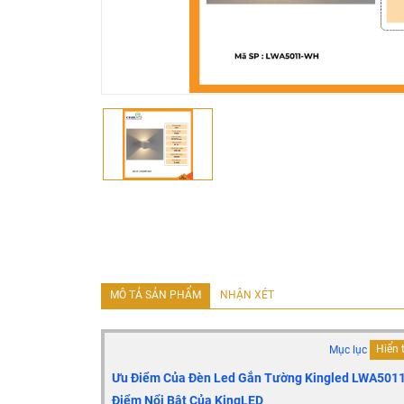
MÔ TẢ SẢN PHẨM
NHẬN XÉT
Mục lục
Hiển 
Ưu Điểm Của Đèn Led Gắn Tường Kingled LWA501
Điểm Nổi Bật Của KingLED