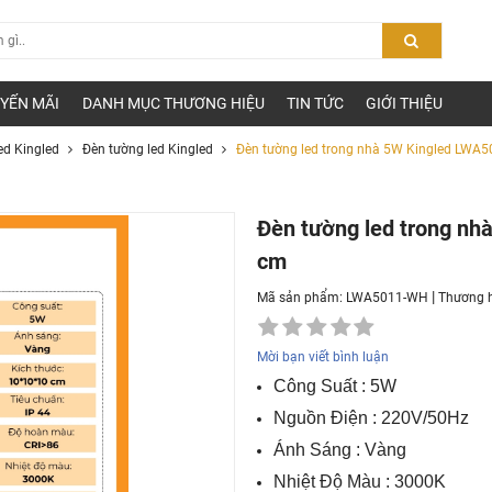
YẾN MÃI
DANH MỤC THƯƠNG HIỆU
TIN TỨC
GIỚI THIỆU
ed Kingled
Đèn tường led Kingled
Đèn tường led trong nhà 5W Kingled LWA
Đèn tường led trong n
cm
|
Mã sản phẩm: LWA5011-WH
Thương 
Mời bạn viết bình luận
Công Suất
: 5W
Nguồn Điện
: 220V/50Hz
Ánh Sáng
: Vàng
Nhiệt Độ Màu
: 3000K