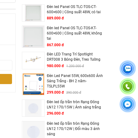
Đèn led Panel OS TLC-TOS-CT-
600×600 | Công suất 48W, có tai
889.000 đ
Đèn led Panel OS TLC-TOS-KT-
600×600 | Công suất 48W, không
tai
867.000 đ
Đèn LED Trang Trí Spotlight
DRT008 3 Bóng Đèn, Treo Tường
980.000 đ
1.200.000 đ
Đèn Led Panel 55W, 600x600 Ánh
Sáng Trắng - BH 2 năm-
TSLPL55W
299.000 đ
390.000 đ
Đèn led ốp trần tròn Rạng Đông
LN12 170/15W | Ánh sáng trắng
296.000 đ
Đèn led ốp trần tròn Rạng Đông
LN12 170/12W | Đổi màu 3 ánh
sáng