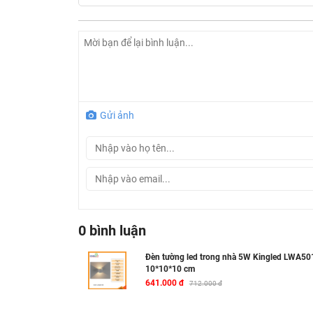
Gửi ảnh
0 bình luận
Đèn tường led trong nhà 5W Kingled LWA50
10*10*10 cm
641.000 đ
712.000 đ