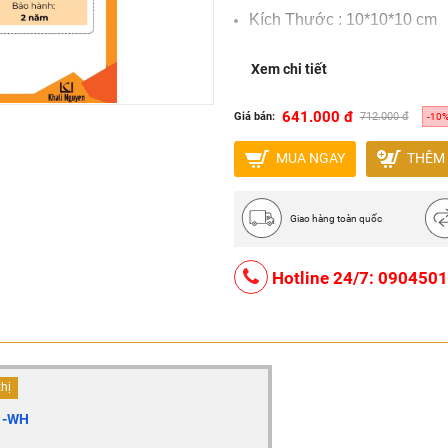
Kích Thước
: 10*10*10 cm
Độ Hoàn Màu
: CRI>86
Xem chi tiết
Chất Liệu
: Nhôm cao cấp
Tiêu Chuẩn
: IP 44
641.000 đ
Giá bán:
712.000 đ
-10
Tuổi Thọ
: 50.000 giờ
MUA NGAY
THÊM 
Bảo Hành
: 24 Tháng
Quy cách đóng gói: 20 chiế
Giao hàng toàn quốc
Hotline 24/7: 090450
thị
1-WH