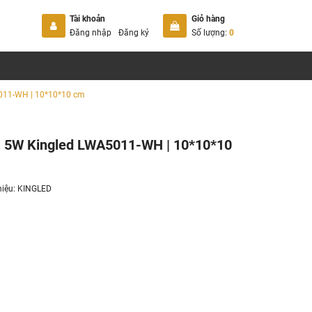
Tài khoản
Giỏ hàng
Đăng nhập
Đăng ký
Số lượng:
0
5011-WH | 10*10*10 cm
hà 5W Kingled LWA5011-WH | 10*10*10
hiệu:
KINGLED