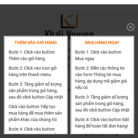
nước.
Chứng nhận chứng chỉ của Kingled
THÊM VÀO GIỎ HÀNG
MUA HÀNG NGAY
HN: số 160 đường Văn Minh, Di Trạch, Hoài Đức, Hà Nội
Bước 1: Click vào button
Bước 1: Click vào button
(Cách đại học công nghiệp 1 km)
Thêm vào giỏ hàng
Mua ngay
HCM và các tỉnh khác: Liên hệ hotline để được hướng dẫn
Bước 2: Click vào icon giỏ
Bước 2: Điền các thông tin
đặt hàng
hàng trên thanh menu
vào form Thông tin mua
Xin cảm ơn!
hàng, áp dụng mã giảm giá
Bước 3: Tăng giảm số lượng
nếu có
Khalinguyen.vn@gmail.com
sản phẩm trong giỏ hàng,
sau đó click button Cập nhật
Bước 3: Tăng giảm số lượng
0904501766
sản phẩm trong giỏ hàng,
Click vào button Tiếp tục
sau đó click button Cập nhật
Thông tin
Thông tin thêm
mua hàng để mua thêm sản
phẩm khác của chúng tôi
Bước 4: Click vào button Đặt
Tìm đại lý & Hợp tác
Hướng dẫn mua hàng
hàng để hoàn tất đơn hàng!
Bước 4: Click vào button
Tin tức
Hướng dẫn đặt hàng
Tiến hành thanh toán để
Xin cảm ơn khách hàng!!!