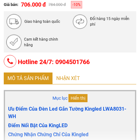
Tiêu Chuẩn
: IP 65
706.000 đ
Giá bán:
784.000 đ
-10%
Xuất Xứ
: trung quốc
Đổi hàng 15 ngày miễn
Tuổi Thọ
: 50.000 giờ
Giao hàng toàn quốc
phí
Bảo Hành
: 24 Tháng
Quy cách đóng gói: 20 chiếc/thùng
Cam kết hàng chính
hãng
Hotline 24/7: 0904501766
MÔ TẢ SẢN PHẨM
NHẬN XÉT
Mục lục
Hiển thị
Ưu Điểm Của Đèn Led Gắn Tường Kingled LWA8031-
WH
Điểm Nổi Bật Của KingLED
Chứng Nhận Chứng Chỉ Của Kingled