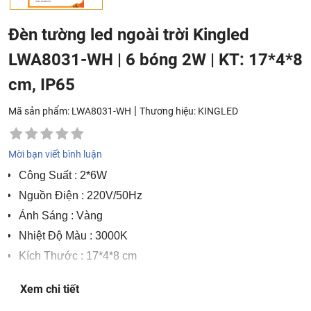
Đèn tường led ngoài trời Kingled
LWA8031-WH | 6 bóng 2W | KT: 17*4*8
cm, IP65
|
Mã sản phẩm: LWA8031-WH
Thương hiệu:
KINGLED
Mời bạn viết bình luận
Công Suất
: 2*6W
Nguồn Điện
: 220V/50Hz
Ánh Sáng
: Vàng
Nhiệt Độ Màu
: 3000K
Kích Thước
: 17*4*8 cm
Độ Hoàn Màu
: CRI>86
Xem chi tiết
Chất Liệu
: Nhôm cao cấp