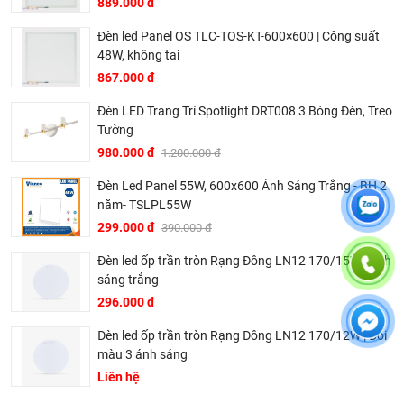
889.000 đ
thân thiện với môi trường.
Đèn led Panel OS TLC-TOS-KT-600×600 | Công suất
Dịch vụ khách hàng chuyên nghiệp:
KingLED luôn đặt
48W, không tai
lợi ích của khách hàng lên hàng đầu, cung cấp dịch vụ tư
867.000 đ
vấn, hỗ trợ kỹ thuật và bảo hành chu đáo.
Đèn LED Trang Trí Spotlight DRT008 3 Bóng Đèn, Treo
Các dòng sản phẩm chính:
Tường
Đèn LED âm trần
980.000 đ
1.200.000 đ
Đèn LED ốp trần
Đèn Led Panel 55W, 600x600 Ánh Sáng Trắng - BH 2
Đèn LED tuýp
năm- TSLPL55W
Đèn LED panel
299.000 đ
390.000 đ
Đèn LED nhà xưởng
Đèn led ốp trần tròn Rạng Đông LN12 170/15W | Ánh
Đèn LED đường phố
sáng trắng
296.000 đ
Đèn led trang trí.
.........
Đèn led ốp trần tròn Rạng Đông LN12 170/12W | Đổi
màu 3 ánh sáng
Với những ưu điểm vượt trội, KingLED đã và đang được tin
Liên hệ
dùng trong nhiều công trình, dự án lớn nhỏ trên khắp cả