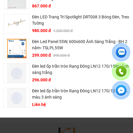
kiểm tra khi đến hạn, khách hàng không phải ghi nhớ
867.000 đ
hay lưu thông tin gì cả.
Đèn LED Trang Trí Spotlight DRT008 3 Bóng Đèn, Treo
Khali Nguyễn - Tri kỷ của ngôi nhà bạn!
Tường
980.000 đ
1.200.000 đ
Đèn Led Panel 55W, 600x600 Ánh Sáng Trắng - BH 2
năm- TSLPL55W
299.000 đ
390.000 đ
Đèn led ốp trần tròn Rạng Đông LN12 170/15W | Ánh
sáng trắng
296.000 đ
Đèn led ốp trần tròn Rạng Đông LN12 170/12W | Đổi
màu 3 ánh sáng
Liên hệ