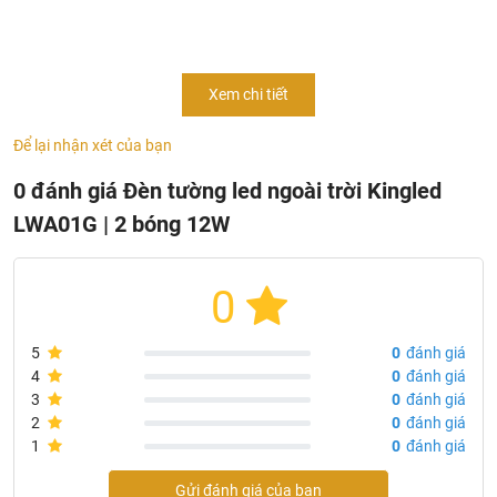
Nhiệt Độ Màu
: 3000K
Kích Thước
: Φ108*300 mm
Góc Chiếu
: 30 độ
Xem chi tiết
Tiêu Chuẩn
: IP 65
Để lại nhận xét của bạn
Bảo Hành
: Đổi mới 2 năm
Quy cách đóng gói: 10 chiếc/thùng
0 đánh giá Đèn tường led ngoài trời Kingled
LWA01G | 2 bóng 12W
0
5
0
đánh giá
4
0
đánh giá
3
0
đánh giá
2
0
đánh giá
1
0
đánh giá
Gửi đánh giá của bạn