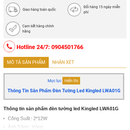
Đổi hàng 15 ngày miễn
Giao hàng toàn quốc
phí
Cam kết hàng chính
hãng
Hotline 24/7: 0904501766
MÔ TẢ SẢN PHẨM
NHẬN XÉT
Mục lục
Hiển thị
Thông Tin Sản Phẩm Đèn Tường Led Kingled LWA01G
Thông tin sản phẩm đèn tường led Kingled LWA01G
Công Suất
: 2*12W
Ánh Sáng
: Vàng