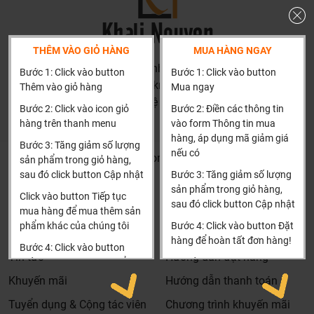
THÊM VÀO GIỎ HÀNG
MUA HÀNG NGAY
HN: số 160 đường Văn Minh, Di Trạch, Hoài Đức, Hà Nội
Bước 1: Click vào button
Bước 1: Click vào button
(Cách đại học công nghiệp 1 km)
Thêm vào giỏ hàng
Mua ngay
HCM và các tỉnh khác: Liên hệ hotline để được hướng dẫn
Bước 2: Click vào icon giỏ
Bước 2: Điền các thông tin
đặt hàng
hàng trên thanh menu
vào form Thông tin mua
Xin cảm ơn!
hàng, áp dụng mã giảm giá
Bước 3: Tăng giảm số lượng
nếu có
Khalinguyen.vn@gmail.com
sản phẩm trong giỏ hàng,
sau đó click button Cập nhật
Bước 3: Tăng giảm số lượng
0904501766
sản phẩm trong giỏ hàng,
Click vào button Tiếp tục
sau đó click button Cập nhật
Thông tin
Thông tin thêm
mua hàng để mua thêm sản
phẩm khác của chúng tôi
Bước 4: Click vào button Đặt
Tìm đại lý & Hợp tác
Hướng dẫn mua hàng
hàng để hoàn tất đơn hàng!
Bước 4: Click vào button
Tin tức
Hướng dẫn đặt hàng
Tiến hành thanh toán để
Xin cảm ơn khách hàng!!!
thanh toán đơn hàng của
Khuyến mãi
Hướng dẫn thanh toán
bạn.
Tuyển dụng & Cộng tác viên
Chương trình khuyến mãi
Xin cảm ơn khách hàng!!!