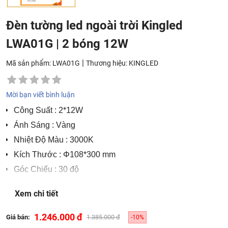
Đèn tường led ngoài trời Kingled
LWA01G | 2 bóng 12W
|
Mã sản phẩm: LWA01G
Thương hiệu:
KINGLED
Mời bạn viết bình luận
Công Suất
: 2*12W
Ánh Sáng
: Vàng
Nhiệt Độ Màu
: 3000K
Kích Thước
: Φ108*300 mm
Góc Chiếu
: 30 độ
Tiêu Chuẩn
: IP 65
Xem chi tiết
Bảo Hành
: Đổi mới 2 năm
Quy cách đóng gói: 10 chiếc/thùng
1.246.000 đ
Giá bán:
1.385.000 đ
-10%