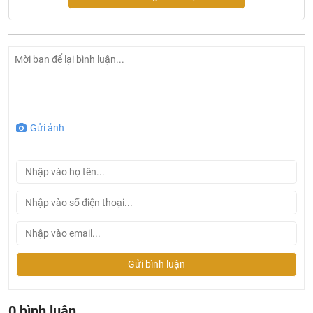
Đèn tường led ngoài trời Kingled LWA01G
Gửi ảnh
Tại Khali Nguyễn, chúng tôi cam kết:
Cam kết 100% sản phẩm chính hãng, nếu phát hiện ra
hàng giả hàng nhái hoàn tiền 200%.
Sản phẩm được Khali Nguyễn lựa chọn bán là những
sản phẩm có chất lượng phù hợp với giá thành và đã bán
là phải có trách nhiệm với hàng hóa và khách hàng!
Gửi bình luận
Bán hàng có tâm: Chúng tôi mong muốn được tư vấn
khách hàng chọn được những sản phẩm phù hợp và
thích hợp để hạn chế được những phiền phức khách
0 bình luận