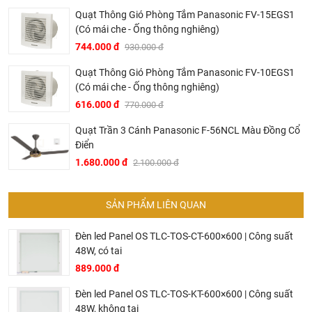
Quạt Thông Gió Phòng Tắm Panasonic FV-15EGS1
(Có mái che - Ống thông nghiêng)
744.000 đ
930.000 đ
Quạt Thông Gió Phòng Tắm Panasonic FV-10EGS1
(Có mái che - Ống thông nghiêng)
616.000 đ
770.000 đ
Quạt Trần 3 Cánh Panasonic F-56NCL Màu Đồng Cổ
Dịch vụ riêng của Khali Nguyễn dành cho khách hàng:
Điển
1.680.000 đ
2.100.000 đ
Khảo sát công trình, để hỗ trợ khách hàng chọn sản
phẩm đúng và phù hợp cũng như đưa ra các lời
khuyên, chú ý, hoặc chỉ ra các vấn khổng ổn nếu có
SẢN PHẨM LIÊN QUAN
hoàn toàn miễn phí.
Bảo trì sản phẩm lên tới 5 năm, tặng các phụ kiện hao
Đèn led Panel OS TLC-TOS-CT-600×600 | Công suất
48W, có tai
mòn và thay thế miễn phí.
889.000 đ
Bảo trì kiểm tra sản phẩm trước khi hết hạn bảo hành
kể cả sản phẩm có lên đên 5 năm hay 10 năm bảo
Đèn led Panel OS TLC-TOS-KT-600×600 | Công suất
hành miễn phí, Khali Nguyễn sẽ liên hệ để bảo trì và
48W, không tai