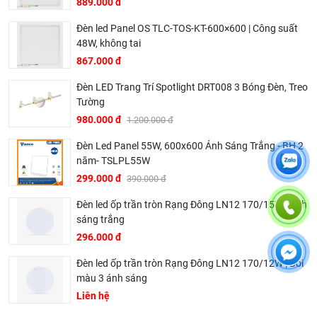
889.000 đ
thân thiện với môi trường.
Đèn led Panel OS TLC-TOS-KT-600×600 | Công suất
Dịch vụ khách hàng chuyên nghiệp:
KingLED luôn đặt
48W, không tai
lợi ích của khách hàng lên hàng đầu, cung cấp dịch vụ tư
867.000 đ
vấn, hỗ trợ kỹ thuật và bảo hành chu đáo.
Đèn LED Trang Trí Spotlight DRT008 3 Bóng Đèn, Treo
Các dòng sản phẩm chính:
Tường
Đèn LED âm trần
980.000 đ
1.200.000 đ
Đèn LED ốp trần
Đèn Led Panel 55W, 600x600 Ánh Sáng Trắng - BH 2
Đèn LED tuýp
năm- TSLPL55W
Đèn LED panel
299.000 đ
390.000 đ
Đèn LED nhà xưởng
Đèn led ốp trần tròn Rạng Đông LN12 170/15W | Ánh
Đèn LED đường phố
sáng trắng
296.000 đ
Đèn led trang trí.
.........
Đèn led ốp trần tròn Rạng Đông LN12 170/12W | Đổi
màu 3 ánh sáng
Với những ưu điểm vượt trội, KingLED đã và đang được tin
Liên hệ
dùng trong nhiều công trình, dự án lớn nhỏ trên khắp cả