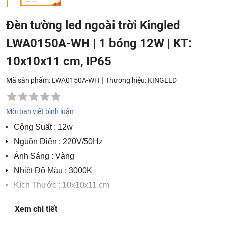
Đèn tường led ngoài trời Kingled
LWA0150A-WH | 1 bóng 12W | KT:
10x10x11 cm, IP65
|
Mã sản phẩm: LWA0150A-WH
Thương hiệu:
KINGLED
Mời bạn viết bình luận
Công Suất
: 12w
Nguồn Điện
: 220V/50Hz
Ánh Sáng
: Vàng
Nhiệt Độ Màu
: 3000K
Kích Thước
: 10x10x11 cm
Độ Hoàn Màu
: CRI>86
Xem chi tiết
Chất Liệu
: Nhôm cao cấp