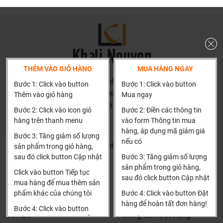
nước.
Chứng nhận chứng chỉ của Kingled
THÊM VÀO GIỎ HÀNG
MUA HÀNG NGAY
HN: số 160 đường Văn Minh, Di Trạch, Hoài Đức, Hà Nội
Bước 1: Click vào button
Bước 1: Click vào button
(Cách đại học công nghiệp 1 km)
Thêm vào giỏ hàng
Mua ngay
HCM và các tỉnh khác: Liên hệ hotline để được hướng dẫn
Bước 2: Click vào icon giỏ
Bước 2: Điền các thông tin
đặt hàng
hàng trên thanh menu
vào form Thông tin mua
Xin cảm ơn!
hàng, áp dụng mã giảm giá
Bước 3: Tăng giảm số lượng
nếu có
Khalinguyen.vn@gmail.com
sản phẩm trong giỏ hàng,
sau đó click button Cập nhật
Bước 3: Tăng giảm số lượng
0904501766
sản phẩm trong giỏ hàng,
Click vào button Tiếp tục
sau đó click button Cập nhật
Thông tin
Thông tin thêm
mua hàng để mua thêm sản
phẩm khác của chúng tôi
Bước 4: Click vào button Đặt
Tìm đại lý & Hợp tác
Hướng dẫn mua hàng
hàng để hoàn tất đơn hàng!
Bước 4: Click vào button
Tin tức
Hướng dẫn đặt hàng
Tiến hành thanh toán để
Xin cảm ơn khách hàng!!!