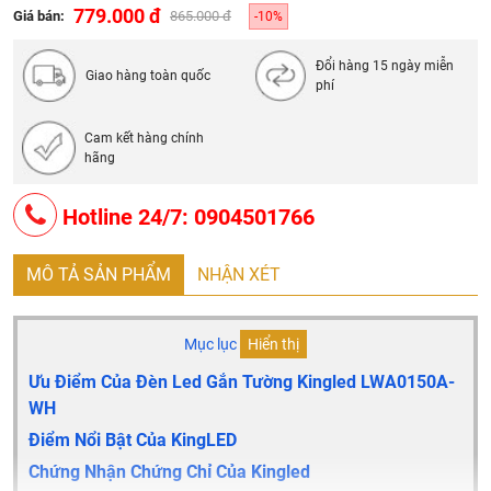
Tiêu Chuẩn
: IP 65
779.000 đ
Giá bán:
865.000 đ
-10%
Xuất Xứ
: trung quốc
Đổi hàng 15 ngày miễn
Tuổi Thọ
: 50.000 giờ
Giao hàng toàn quốc
phí
Bảo Hành
: 24 Tháng
Quy cách đóng gói: 10 chiếc/thùng
Cam kết hàng chính
hãng
Hotline 24/7: 0904501766
MÔ TẢ SẢN PHẨM
NHẬN XÉT
Mục lục
Hiển thị
Ưu Điểm Của Đèn Led Gắn Tường Kingled LWA0150A-
WH
Điểm Nổi Bật Của KingLED
Chứng Nhận Chứng Chỉ Của Kingled