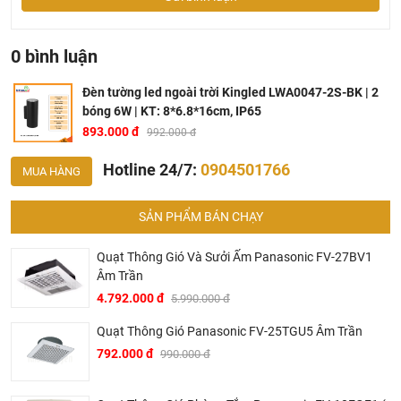
0 bình luận
Đèn tường led ngoài trời Kingled LWA0047-2S-BK | 2
bóng 6W | KT: 8*6.8*16cm, IP65
893.000 đ
992.000 đ
Hotline 24/7:
0904501766
MUA HÀNG
SẢN PHẨM BÁN CHẠY
Quạt Thông Gió Và Sưởi Ấm Panasonic FV-27BV1
Âm Trần
4.792.000 đ
5.990.000 đ
Quạt Thông Gió Panasonic FV-25TGU5 Âm Trần
792.000 đ
990.000 đ