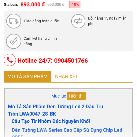
Quy cách đóng gói: 20 chiếc/thùng
893.000 đ
Giá bán:
992.000 đ
-10%
Đổi hàng 15 ngày miễn
Giao hàng toàn quốc
phí
Cam kết hàng chính
hãng
Hotline 24/7: 0904501766
MÔ TẢ SẢN PHẨM
NHẬN XÉT
Mục lục
Hiển thị
Mô Tả Sản Phẩm Đèn Tường Led 2 Đầu Trụ
Tròn LWA0047-2S-BK
Cấu Tạo Từ Nhôm Đúc Nguyên Khối
Đèn Tường LWA Series Cao Cấp Sử Dụng Chip Led