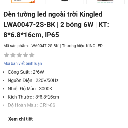
Đèn tường led ngoài trời Kingled
LWA0047-2S-BK | 2 bóng 6W | KT:
8*6.8*16cm, IP65
|
Mã sản phẩm: LWA0047-2S-BK
Thương hiệu:
KINGLED
Mời bạn viết bình luận
Công Suất
: 2*6W
Nguồn Điện
: 220V/50Hz
Nhiệt Độ Màu
: 3000K
Kích Thước
: 8*6.8*16cm
Độ Hoàn Màu
: CRI>86
Tiêu Chuẩn
: IP 65
Xem chi tiết
Xuất Xứ
: Trung Quốc