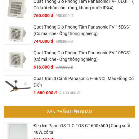
Quạt Thông Gió Phòng Tắm Panasonic FV-10EGF1 (
Có lưới chắn côn trùng, kháng nước IPX4)
760.000 đ
950.000 đ
Quạt Thông Gió Phòng Tắm Panasonic FV-15EGS1
(Có mái che - Ống thông nghiêng)
744.000 đ
930.000 đ
Quạt Thông Gió Phòng Tắm Panasonic FV-10EGS1
(Có mái che - Ống thông nghiêng)
616.000 đ
770.000 đ
Quạt Trần 3 Cánh Panasonic F-56NCL Màu Đồng Cổ
Điển
1.680.000 đ
2.100.000 đ
SẢN PHẨM LIÊN QUAN
Đèn led Panel OS TLC-TOS-CT-600×600 | Công suất
48W, có tai