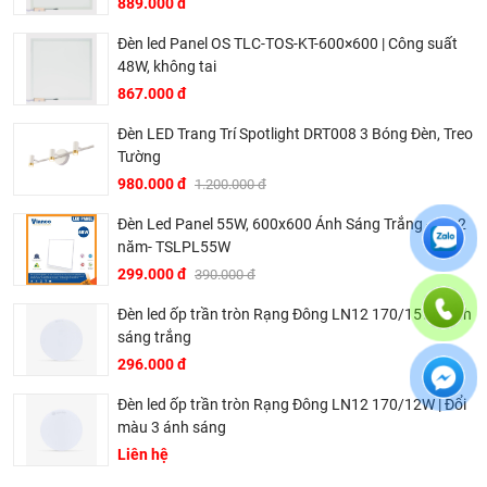
889.000 đ
Đèn led Panel OS TLC-TOS-KT-600×600 | Công suất
48W, không tai
867.000 đ
Đèn LED Trang Trí Spotlight DRT008 3 Bóng Đèn, Treo
Tường
980.000 đ
1.200.000 đ
Đèn Led Panel 55W, 600x600 Ánh Sáng Trắng - BH 2
năm- TSLPL55W
299.000 đ
390.000 đ
Đèn led ốp trần tròn Rạng Đông LN12 170/15W | Ánh
sáng trắng
296.000 đ
Đèn led ốp trần tròn Rạng Đông LN12 170/12W | Đổi
màu 3 ánh sáng
Liên hệ