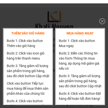
THÊM VÀO GIỎ HÀNG
MUA HÀNG NGAY
HN: số 160 đường Văn Minh, Di Trạch, Hoài Đức, Hà Nội
Bước 1: Click vào button
Bước 1: Click vào button
(Cách đại học công nghiệp 1 km)
Thêm vào giỏ hàng
Mua ngay
HCM và các tỉnh khác: Liên hệ hotline để được hướng dẫn
Bước 2: Click vào icon giỏ
Bước 2: Điền các thông tin
đặt hàng
hàng trên thanh menu
vào form Thông tin mua
Xin cảm ơn!
hàng, áp dụng mã giảm giá
Bước 3: Tăng giảm số lượng
nếu có
Khalinguyen.vn@gmail.com
sản phẩm trong giỏ hàng,
sau đó click button Cập nhật
Bước 3: Tăng giảm số lượng
0904501766
sản phẩm trong giỏ hàng,
Click vào button Tiếp tục
sau đó click button Cập nhật
Thông tin
Thông tin thêm
mua hàng để mua thêm sản
phẩm khác của chúng tôi
Bước 4: Click vào button Đặt
Tìm đại lý & Hợp tác
Hướng dẫn mua hàng
hàng để hoàn tất đơn hàng!
Bước 4: Click vào button
Tin tức
Hướng dẫn đặt hàng
Tiến hành thanh toán để
Xin cảm ơn khách hàng!!!