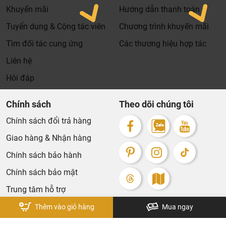
thanh toán đơn hàng của
Khuyến mãi
Hướng dẫn thanh toán
bạn.
Tuyển dụng & Cộng tác viên
Chương trình khuyến mãi
Xin cảm ơn khách hàng!!!
Tìm đối tác cung ứng
Các thương hiệu hợp tác
Liên hệ
Hỏi đáp
Chính sách
Theo dõi chúng tôi
Chính sách đổi trả hàng
Giao hàng & Nhận hàng
Chính sách bảo hành
Chính sách bảo mật
Trung tâm hỗ trợ
Thêm vào giỏ hàng
Mua ngay