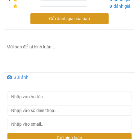
1
0
đánh giá
Gửi đánh giá của bạn
Gửi ảnh
Mô tả sản phẩm đèn tường led 2 đầu trụ tròn LWA0047-
2S-BK
Gửi bình luận