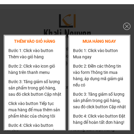
nước.
Chứng nhận chứng chỉ của Kingled
THÊM VÀO GIỎ HÀNG
MUA HÀNG NGAY
HN: số 160 đường Văn Minh, Di Trạch, Hoài Đức, Hà Nội
Bước 1: Click vào button
Bước 1: Click vào button
(Cách đại học công nghiệp 1 km)
Thêm vào giỏ hàng
Mua ngay
HCM và các tỉnh khác: Liên hệ hotline để được hướng dẫn
Bước 2: Click vào icon giỏ
Bước 2: Điền các thông tin
đặt hàng
hàng trên thanh menu
vào form Thông tin mua
Xin cảm ơn!
hàng, áp dụng mã giảm giá
Bước 3: Tăng giảm số lượng
nếu có
Khalinguyen.vn@gmail.com
sản phẩm trong giỏ hàng,
sau đó click button Cập nhật
Bước 3: Tăng giảm số lượng
0904501766
sản phẩm trong giỏ hàng,
Click vào button Tiếp tục
sau đó click button Cập nhật
Thông tin
Thông tin thêm
mua hàng để mua thêm sản
phẩm khác của chúng tôi
Bước 4: Click vào button Đặt
Tìm đại lý & Hợp tác
Hướng dẫn mua hàng
hàng để hoàn tất đơn hàng!
Bước 4: Click vào button
Tin tức
Hướng dẫn đặt hàng
Tiến hành thanh toán để
Xin cảm ơn khách hàng!!!