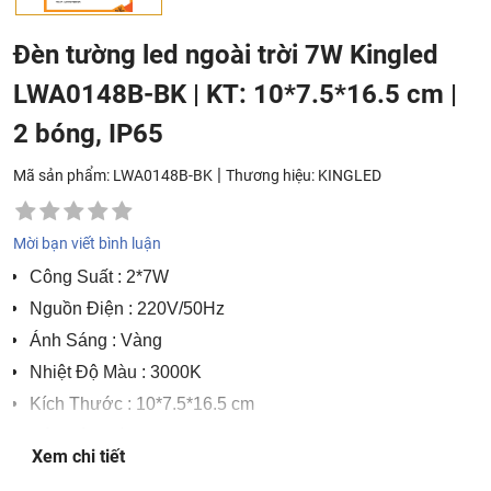
Đèn tường led ngoài trời 7W Kingled
LWA0148B-BK | KT: 10*7.5*16.5 cm |
2 bóng, IP65
|
Mã sản phẩm: LWA0148B-BK
Thương hiệu:
KINGLED
Mời bạn viết bình luận
Công Suất
: 2*7W
Nguồn Điện
: 220V/50Hz
Ánh Sáng
: Vàng
Nhiệt Độ Màu
: 3000K
Kích Thước
: 10*7.5*16.5 cm
Độ Hoàn Màu
: CRI>86
Xem chi tiết
Chất Liệu
: Nhôm cao cấp