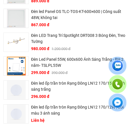
889.000 đ
thân thiện với môi trường.
Đèn led Panel OS TLC-TOS-KT-600×600 | Công suất
Dịch vụ khách hàng chuyên nghiệp:
KingLED luôn đặt
48W, không tai
lợi ích của khách hàng lên hàng đầu, cung cấp dịch vụ tư
867.000 đ
vấn, hỗ trợ kỹ thuật và bảo hành chu đáo.
Đèn LED Trang Trí Spotlight DRT008 3 Bóng Đèn, Treo
Các dòng sản phẩm chính:
Tường
Đèn LED âm trần
980.000 đ
1.200.000 đ
Đèn LED ốp trần
Đèn Led Panel 55W, 600x600 Ánh Sáng Trắng - BH 2
Đèn LED tuýp
năm- TSLPL55W
Đèn LED panel
299.000 đ
390.000 đ
Đèn LED nhà xưởng
Đèn led ốp trần tròn Rạng Đông LN12 170/15W | Ánh
Đèn LED đường phố
sáng trắng
296.000 đ
Đèn led trang trí.
.........
Đèn led ốp trần tròn Rạng Đông LN12 170/12W | Đổi
màu 3 ánh sáng
Với những ưu điểm vượt trội, KingLED đã và đang được tin
Liên hệ
dùng trong nhiều công trình, dự án lớn nhỏ trên khắp cả