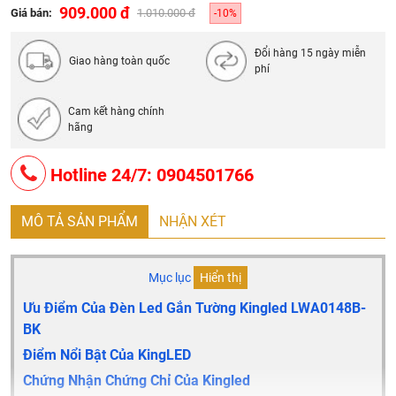
Tiêu Chuẩn
: IP 65
909.000 đ
Giá bán:
1.010.000 đ
-10%
Xuất Xứ
: trung quốc
Đổi hàng 15 ngày miễn
Tuổi Thọ
: 50.000 giờ
Giao hàng toàn quốc
phí
Bảo Hành
: 24 Tháng
Quy cách đóng gói: 10 chiếc/thùng
Cam kết hàng chính
hãng
Hotline 24/7: 0904501766
MÔ TẢ SẢN PHẨM
NHẬN XÉT
Mục lục
Hiển thị
Ưu Điểm Của Đèn Led Gắn Tường Kingled LWA0148B-
BK
Điểm Nổi Bật Của KingLED
Chứng Nhận Chứng Chỉ Của Kingled