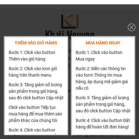
THÊM VÀO GIỎ HÀNG
MUA HÀNG NGAY
HN: số 160 đường Văn Minh, Di Trạch, Hoài Đức, Hà Nội
Bước 1: Click vào button
Bước 1: Click vào button
(Cách đại học công nghiệp 1 km)
Thêm vào giỏ hàng
Mua ngay
HCM và các tỉnh khác: Liên hệ hotline để được hướng dẫn
Bước 2: Click vào icon giỏ
Bước 2: Điền các thông tin
đặt hàng
hàng trên thanh menu
vào form Thông tin mua
Xin cảm ơn!
hàng, áp dụng mã giảm giá
Bước 3: Tăng giảm số lượng
nếu có
Khalinguyen.vn@gmail.com
sản phẩm trong giỏ hàng,
sau đó click button Cập nhật
Bước 3: Tăng giảm số lượng
0904501766
sản phẩm trong giỏ hàng,
Click vào button Tiếp tục
sau đó click button Cập nhật
Thông tin
Thông tin thêm
mua hàng để mua thêm sản
phẩm khác của chúng tôi
Bước 4: Click vào button Đặt
Tìm đại lý & Hợp tác
Hướng dẫn mua hàng
hàng để hoàn tất đơn hàng!
Bước 4: Click vào button
Tin tức
Hướng dẫn đặt hàng
Tiến hành thanh toán để
Xin cảm ơn khách hàng!!!