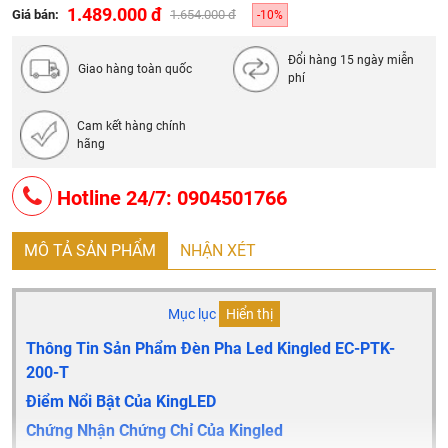
Tiêu Chuẩn
: IP 65
1.489.000 đ
Giá bán:
1.654.000 đ
-10%
Bảo Hành
: Đổi mới 2 năm
Đổi hàng 15 ngày miễn
Quy cách đóng gói: 10 chiếc/thùng
Giao hàng toàn quốc
phí
Cam kết hàng chính
hãng
Hotline 24/7: 0904501766
MÔ TẢ SẢN PHẨM
NHẬN XÉT
Mục lục
Hiển thị
Thông Tin Sản Phẩm Đèn Pha Led Kingled EC-PTK-
200-T
Điểm Nổi Bật Của KingLED
Chứng Nhận Chứng Chỉ Của Kingled