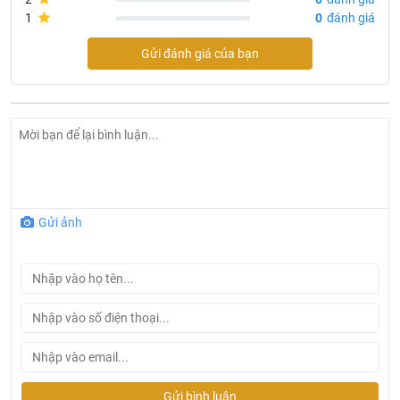
Tiêu Chuẩn
: IP 65
1
0
đánh giá
Bảo Hành
: Đổi mới 2 năm
Gửi đánh giá của bạn
Quy cách đóng gói: 10 chiếc/thùng
Gửi ảnh
Gửi bình luận