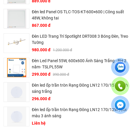
Dịch vụ khách hàng chuyên nghiệp:
KingLED luôn đặt
889.000 đ
lợi ích của khách hàng lên hàng đầu, cung cấp dịch vụ tư
Đèn led Panel OS TLC-TOS-KT-600×600 | Công suất
vấn, hỗ trợ kỹ thuật và bảo hành chu đáo.
48W, không tai
Các dòng sản phẩm chính:
867.000 đ
Đèn LED âm trần
Đèn LED Trang Trí Spotlight DRT008 3 Bóng Đèn, Treo
Tường
Đèn LED ốp trần
980.000 đ
1.200.000 đ
Đèn LED tuýp
Đèn LED panel
Đèn Led Panel 55W, 600x600 Ánh Sáng Trắng - BH 2
năm- TSLPL55W
Đèn LED nhà xưởng
299.000 đ
390.000 đ
Đèn LED đường phố
Đèn led ốp trần tròn Rạng Đông LN12 170/15W | Ánh
Đèn led trang trí.
sáng trắng
.........
296.000 đ
Với những ưu điểm vượt trội, KingLED đã và đang được tin
Đèn led ốp trần tròn Rạng Đông LN12 170/12W | Đổi
dùng trong nhiều công trình, dự án lớn nhỏ trên khắp cả
màu 3 ánh sáng
nước.
Liên hệ
Chứng nhận chứng chỉ của Kingled