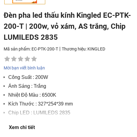
Đèn pha led thấu kính Kingled EC-PTK-
200-T | 200w, vỏ xám, AS trắng, Chip
LUMILEDS 2835
|
Mã sản phẩm: EC-PTK-200-T
Thương hiệu:
KINGLED
Mời bạn viết bình luận
Công Suất
: 200W
Ánh Sáng
: Trắng
Nhiệt Độ Màu
: 6500K
Kích Thước
: 327*254*39 mm
Chip LED
: LUMILEDS 2835
Quang Thông
: 25000 Lm
Xem chi tiết
Góc Chiếu
: 90°