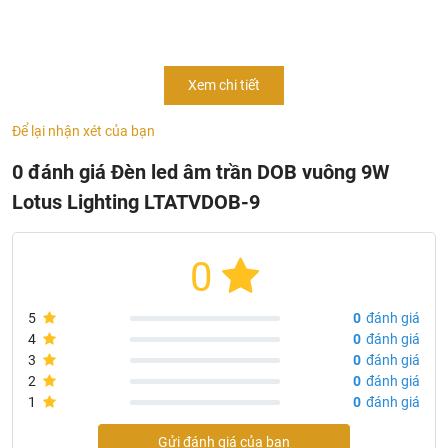
Công suất (W): 9W
Điện áp (V/Hz): 85-265/50-60
Quang thông (Im): 720
Xem chi tiết
Nhiệt độ màu (K): 3000/4000/6500
Để lại nhận xét của bạn
Chi số hoàn màu: 80
Tuổi thọ (giờ): 25000
0 đánh giá Đèn led âm trần DOB vuông 9W
Kích thước (mm): 119x119x26
Lotus Lighting LTATVDOB-9
Lỗ khoét (mm): 95-110
Số lượng PCS/thùng: 30 PCS
0
Bảo hành 24 tháng
5
0
đánh giá
4
0
đánh giá
3
0
đánh giá
2
0
đánh giá
1
0
đánh giá
Gửi đánh giá của bạn