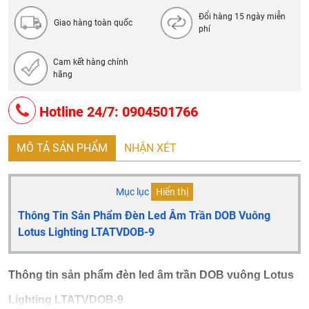
Số lượng PCS/thùng: 30 PCS
Đổi hàng 15 ngày miễn
Bảo hành 24 tháng
Giao hàng toàn quốc
phí
Cam kết hàng chính
hãng
Hotline 24/7: 0904501766
MÔ TẢ SẢN PHẨM
NHẬN XÉT
Mục lục
Hiển thị
Thông Tin Sản Phẩm Đèn Led Âm Trần DOB Vuông
Lotus Lighting LTATVDOB-9
Thông tin sản phẩm đèn led âm trần DOB vuông Lotus
Lighting LTATVDOB-9