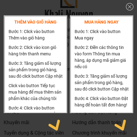
THÊM VÀO GIỎ HÀNG
MUA HÀNG NGAY
HN: số 160 đường Văn Minh, Di Trạch, Hoài Đức, Hà Nội
Bước 1: Click vào button
Bước 1: Click vào button
(Cách đại học công nghiệp 1 km)
Thêm vào giỏ hàng
Mua ngay
HCM và các tỉnh khác: Liên hệ hotline để được hướng dẫn
Bước 2: Click vào icon giỏ
Bước 2: Điền các thông tin
đặt hàng
hàng trên thanh menu
vào form Thông tin mua
Xin cảm ơn!
hàng, áp dụng mã giảm giá
Bước 3: Tăng giảm số lượng
nếu có
Khalinguyen.vn@gmail.com
sản phẩm trong giỏ hàng,
sau đó click button Cập nhật
Bước 3: Tăng giảm số lượng
0904501766
sản phẩm trong giỏ hàng,
Click vào button Tiếp tục
sau đó click button Cập nhật
Thông tin
Thông tin thêm
mua hàng để mua thêm sản
phẩm khác của chúng tôi
Bước 4: Click vào button Đặt
Tìm đại lý & Hợp tác
Hướng dẫn mua hàng
hàng để hoàn tất đơn hàng!
Bước 4: Click vào button
Tin tức
Hướng dẫn đặt hàng
Tiến hành thanh toán để
Xin cảm ơn khách hàng!!!
thanh toán đơn hàng của
Khuyến mãi
Hướng dẫn thanh toán
bạn.
Tuyển dụng & Cộng tác viên
Chương trình khuyến mãi
Xin cảm ơn khách hàng!!!