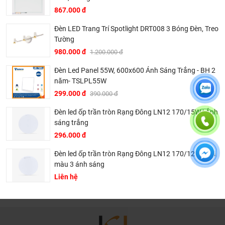
hoàn toàn miễn phí.
867.000 đ
Bảo trì sản phẩm lên tới 5 năm, tặng các phụ kiện hao
mòn và thay thế miễn phí.
Đèn LED Trang Trí Spotlight DRT008 3 Bóng Đèn, Treo
Tường
Bảo trì kiểm tra sản phẩm trước khi hết hạn bảo hành
980.000 đ
1.200.000 đ
kể cả sản phẩm có lên đên 5 năm hay 10 năm bảo
hành miễn phí, Khali Nguyễn sẽ liên hệ để bảo trì và
Đèn Led Panel 55W, 600x600 Ánh Sáng Trắng - BH 2
kiểm tra khi đến hạn, khách hàng không phải ghi nhớ
năm- TSLPL55W
hay lưu thông tin gì cả.
299.000 đ
390.000 đ
Khali Nguyễn - Tri kỷ của ngôi nhà bạn!
Đèn led ốp trần tròn Rạng Đông LN12 170/15W | Ánh
sáng trắng
296.000 đ
Đèn led ốp trần tròn Rạng Đông LN12 170/12W | Đổi
màu 3 ánh sáng
Liên hệ