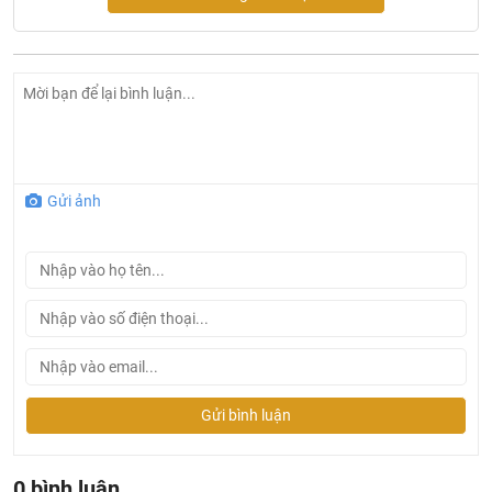
Gửi ảnh
Đèn led âm trần DOB vuông 9W Lotus Lighting LTATVDOB-
9
Tại Khali Nguyễn, chúng tôi cam kết:
Gửi bình luận
Cam kết 100% sản phẩm chính hãng, nếu phát hiện ra
hàng giả hàng nhái hoàn tiền 200%.
0 bình luận
Sản phẩm được Khali Nguyễn lựa chọn bán là những