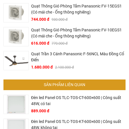
mà khách hàng nhận được. Bời vì Khali Nguyễn muốn
Quạt Thông Gió Phòng Tắm Panasonic FV-15EGS1
(Có mái che - Ống thông nghiêng)
trở thành tri kỷ của ngôi nhà bạn.
744.000 đ
930.000 đ
Quạt Thông Gió Phòng Tắm Panasonic FV-10EGS1
(Có mái che - Ống thông nghiêng)
616.000 đ
770.000 đ
Quạt Trần 3 Cánh Panasonic F-56NCL Màu Đồng Cổ
Điển
1.680.000 đ
2.100.000 đ
SẢN PHẨM LIÊN QUAN
Đèn led Panel OS TLC-TOS-CT-600×600 | Công suất
Dịch vụ riêng của Khali Nguyễn dành cho khách hàng:
48W, có tai
Khảo sát công trình, để hỗ trợ khách hàng chọn sản
889.000 đ
phẩm đúng và phù hợp cũng như đưa ra các lời
Đèn led Panel OS TLC-TOS-KT-600×600 | Công suất
khuyên, chú ý, hoặc chỉ ra các vấn khổng ổn nếu có
48W, không tai