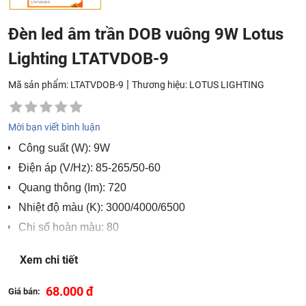
Đèn led âm trần DOB vuông 9W Lotus
Lighting LTATVDOB-9
|
Mã sản phẩm: LTATVDOB-9
Thương hiệu:
LOTUS LIGHTING
Mời bạn viết bình luận
Công suất (W): 9W
Điện áp (V/Hz): 85-265/50-60
Quang thông (Im): 720
Nhiệt độ màu (K): 3000/4000/6500
Chi số hoàn màu: 80
Tuổi thọ (giờ): 25000
Xem chi tiết
Kích thước (mm): 119x119x26
Lỗ khoét (mm): 95-110
68.000 đ
Giá bán: