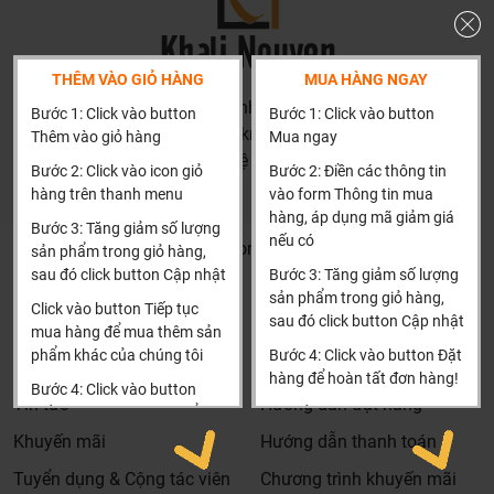
THÊM VÀO GIỎ HÀNG
MUA HÀNG NGAY
HN: số 160 đường Văn Minh, Di Trạch, Hoài Đức, Hà Nội
Bước 1: Click vào button
Bước 1: Click vào button
(Cách đại học công nghiệp 1 km)
Thêm vào giỏ hàng
Mua ngay
HCM và các tỉnh khác: Liên hệ hotline để được hướng dẫn
Bước 2: Click vào icon giỏ
Bước 2: Điền các thông tin
đặt hàng
hàng trên thanh menu
vào form Thông tin mua
Xin cảm ơn!
hàng, áp dụng mã giảm giá
Bước 3: Tăng giảm số lượng
nếu có
Khalinguyen.vn@gmail.com
sản phẩm trong giỏ hàng,
sau đó click button Cập nhật
Bước 3: Tăng giảm số lượng
0904501766
sản phẩm trong giỏ hàng,
Click vào button Tiếp tục
sau đó click button Cập nhật
Thông tin
Thông tin thêm
mua hàng để mua thêm sản
phẩm khác của chúng tôi
Bước 4: Click vào button Đặt
Tìm đại lý & Hợp tác
Hướng dẫn mua hàng
hàng để hoàn tất đơn hàng!
Bước 4: Click vào button
Tin tức
Hướng dẫn đặt hàng
Tiến hành thanh toán để
Xin cảm ơn khách hàng!!!
thanh toán đơn hàng của
Khuyến mãi
Hướng dẫn thanh toán
bạn.
Tuyển dụng & Cộng tác viên
Chương trình khuyến mãi
Xin cảm ơn khách hàng!!!