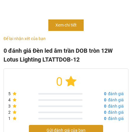
Công suất (W): 12W
Điện áp (V/Hz): 85-265/50-60
Quang thông (Im): 960
Xem chi tiết
Nhiệt độ màu (K): 3000/4000/6500
Để lại nhận xét của bạn
Chi số hoàn màu: 80
Tuổi thọ (giờ): 25000
0 đánh giá Đèn led âm trần DOB tròn 12W
Kích thước (øxR) mm: 149x27
Lotus Lighting LTATTDOB-12
Lỗ khoét (øxR) mm: 120-140
Số lượng PCS/thùng: 30 PCS
0
Bảo hành 24 tháng
5
0
đánh giá
4
0
đánh giá
3
0
đánh giá
2
0
đánh giá
1
0
đánh giá
Gửi đánh giá của bạn