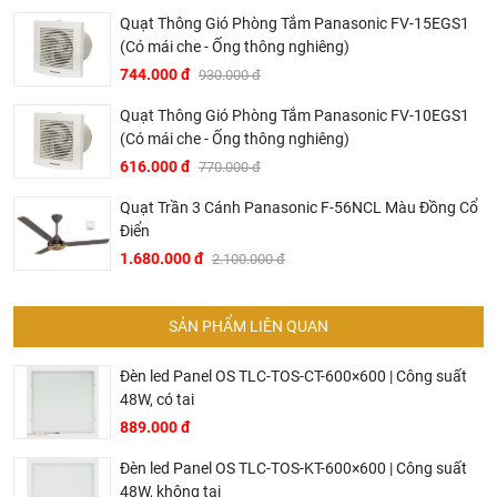
mà khách hàng nhận được. Bời vì Khali Nguyễn muốn
Quạt Thông Gió Phòng Tắm Panasonic FV-15EGS1
(Có mái che - Ống thông nghiêng)
trở thành tri kỷ của ngôi nhà bạn.
744.000 đ
930.000 đ
Quạt Thông Gió Phòng Tắm Panasonic FV-10EGS1
(Có mái che - Ống thông nghiêng)
616.000 đ
770.000 đ
Quạt Trần 3 Cánh Panasonic F-56NCL Màu Đồng Cổ
Điển
1.680.000 đ
2.100.000 đ
SẢN PHẨM LIÊN QUAN
Đèn led Panel OS TLC-TOS-CT-600×600 | Công suất
Dịch vụ riêng của Khali Nguyễn dành cho khách hàng:
48W, có tai
Khảo sát công trình, để hỗ trợ khách hàng chọn sản
889.000 đ
phẩm đúng và phù hợp cũng như đưa ra các lời
Đèn led Panel OS TLC-TOS-KT-600×600 | Công suất
khuyên, chú ý, hoặc chỉ ra các vấn khổng ổn nếu có
48W, không tai