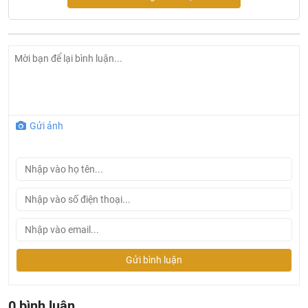
Gửi ảnh
Đèn led âm trần DOB tròn 12W Lotus Lighting LTATTDOB-
12
Tại Khali Nguyễn, chúng tôi cam kết:
Gửi bình luận
Cam kết 100% sản phẩm chính hãng, nếu phát hiện ra
hàng giả hàng nhái hoàn tiền 200%.
0 bình luận
Sản phẩm được Khali Nguyễn lựa chọn bán là những