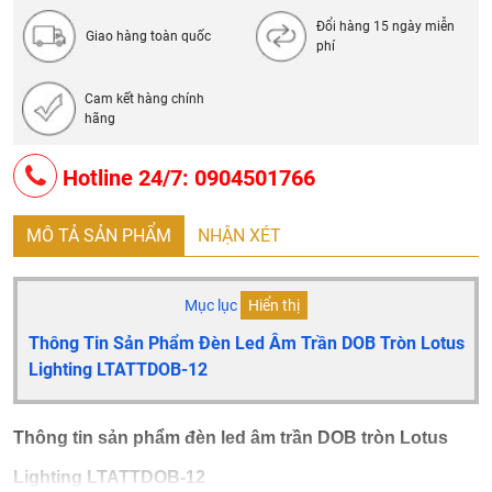
Số lượng PCS/thùng: 30 PCS
Đổi hàng 15 ngày miễn
Bảo hành 24 tháng
Giao hàng toàn quốc
phí
Cam kết hàng chính
hãng
Hotline 24/7: 0904501766
MÔ TẢ SẢN PHẨM
NHẬN XÉT
Mục lục
Hiển thị
Thông Tin Sản Phẩm Đèn Led Âm Trần DOB Tròn Lotus
Lighting LTATTDOB-12
Thông tin sản phẩm đèn led âm trần DOB tròn Lotus
Lighting LTATTDOB-12