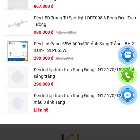
hoàn toàn miễn phí.
867.000 đ
Bảo trì sản phẩm lên tới 5 năm, tặng các phụ kiện hao
mòn và thay thế miễn phí.
Đèn LED Trang Trí Spotlight DRT008 3 Bóng Đèn, Treo
Tường
Bảo trì kiểm tra sản phẩm trước khi hết hạn bảo hành
980.000 đ
1.200.000 đ
kể cả sản phẩm có lên đên 5 năm hay 10 năm bảo
hành miễn phí, Khali Nguyễn sẽ liên hệ để bảo trì và
Đèn Led Panel 55W, 600x600 Ánh Sáng Trắng - BH 2
kiểm tra khi đến hạn, khách hàng không phải ghi nhớ
năm- TSLPL55W
hay lưu thông tin gì cả.
299.000 đ
390.000 đ
Khali Nguyễn - Tri kỷ của ngôi nhà bạn!
Đèn led ốp trần tròn Rạng Đông LN12 170/15W | Ánh
sáng trắng
296.000 đ
Đèn led ốp trần tròn Rạng Đông LN12 170/12W | Đổi
màu 3 ánh sáng
Liên hệ