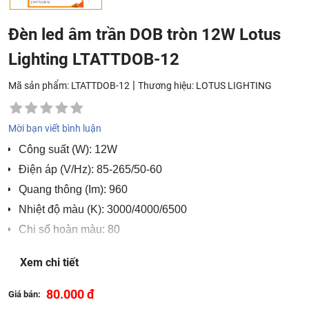
Đèn led âm trần DOB tròn 12W Lotus
Lighting LTATTDOB-12
|
Mã sản phẩm: LTATTDOB-12
Thương hiệu:
LOTUS LIGHTING
Mời bạn viết bình luận
Công suất (W): 12W
Điện áp (V/Hz): 85-265/50-60
Quang thông (Im): 960
Nhiệt độ màu (K): 3000/4000/6500
Chi số hoàn màu: 80
Tuổi thọ (giờ): 25000
Xem chi tiết
Kích thước (øxR) mm: 149x27
Lỗ khoét (øxR) mm: 120-140
80.000 đ
Giá bán: