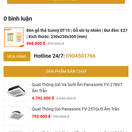
tạo điểm nhấn độc đáo cho căn phòng. Gỗ sồi sấy khô
được xử lý kỹ lưỡng, giúp sản phẩm tránh được cong
0 bình luận
vênh và nứt vỡ theo thời gian, đồng thời bảo vệ sức khỏe
người sử dụng với khả năng chống mối mọt tốt.
Đèn gỗ thả Sunny DT15 | Gỗ sồi tự nhiên | Đui đèn: E27
| Kích thước: 230x230x300 (mm)
668.000 đ
890.000 đ
Hotline 24/7:
0904501766
MUA HÀNG
SẢN PHẨM BÁN CHẠY
Quạt Thông Gió Và Sưởi Ấm Panasonic FV-27BV1
Âm Trần
4.792.000 đ
5.990.000 đ
Quạt Thông Gió Panasonic FV-25TGU5 Âm Trần
792.000 đ
990.000 đ