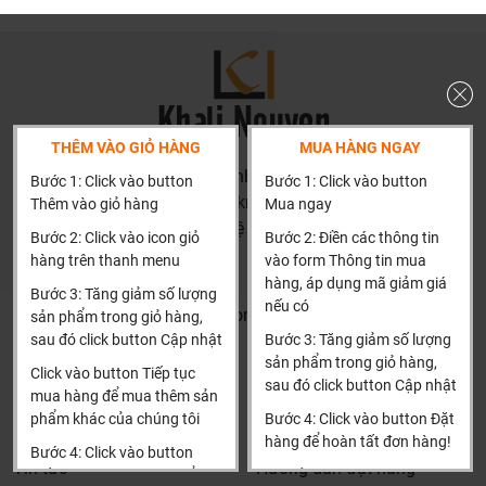
Số bóng: 1
Phù hợp với các loại bóng đèn tiết kiệm năng lượng hoặc
bóng đèn LED
Bảo hành: 2 năm, lỗi 1 đổi 1
THÊM VÀO GIỎ HÀNG
MUA HÀNG NGAY
Lý do vì sao nên chọn mua đèn gỗ tự nhiên Sunny tại
HN: số 160 đường Văn Minh, Di Trạch, Hoài Đức, Hà Nội
Bước 1: Click vào button
Bước 1: Click vào button
(Cách đại học công nghiệp 1 km)
Khali Nguyễn
Thêm vào giỏ hàng
Mua ngay
HCM và các tỉnh khác: Liên hệ hotline để được hướng dẫn
Bước 2: Click vào icon giỏ
Bước 2: Điền các thông tin
Cam kết sản phẩm chính hãng 100%
đặt hàng
hàng trên thanh menu
vào form Thông tin mua
Chất lượng vượt trội: Mỗi sản phẩm đều được chế tác tỉ
Xin cảm ơn!
hàng, áp dụng mã giảm giá
Bước 3: Tăng giảm số lượng
mỉ từ những nguyên liệu gỗ tự nhiên.
nếu có
Khalinguyen.vn@gmail.com
sản phẩm trong giỏ hàng,
Thiết kế độc đáo: Đèn gỗ Sunny có tính thẩm mỹ cao,
sau đó click button Cập nhật
Bước 3: Tăng giảm số lượng
0904501766
giúp tạo nên không gian sống ấm áp và sang trọng.
sản phẩm trong giỏ hàng,
Click vào button Tiếp tục
sau đó click button Cập nhật
Dịch vụ chăm sóc khách hàng chuyên nghiệp: Đội ngũ
Thông tin
Thông tin thêm
mua hàng để mua thêm sản
nhân viên sẵn sàng hỗ trợ tư vấn và giải đáp mọi thắc
phẩm khác của chúng tôi
Bước 4: Click vào button Đặt
Tìm đại lý & Hợp tác
Hướng dẫn mua hàng
mắc.
hàng để hoàn tất đơn hàng!
Bước 4: Click vào button
Tin tức
Hướng dẫn đặt hàng
Cam kết bảo vệ môi trường: Sản phẩm thân thiện với môi
Tiến hành thanh toán để
Xin cảm ơn khách hàng!!!