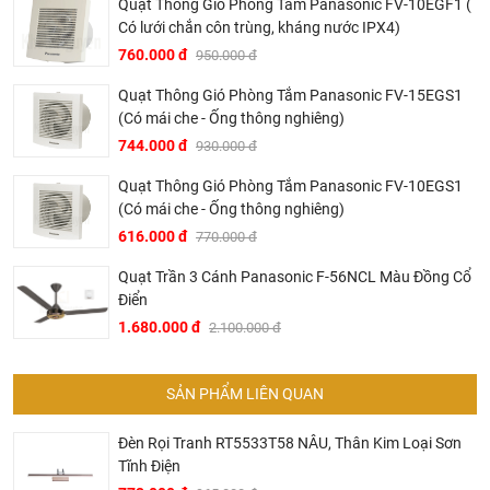
Quạt Thông Gió Phòng Tắm Panasonic FV-10EGF1 (
Có lưới chắn côn trùng, kháng nước IPX4)
760.000 đ
950.000 đ
Quạt Thông Gió Phòng Tắm Panasonic FV-15EGS1
Đèn gỗ thả Sunny DT15 màu gỗ vàng
(Có mái che - Ống thông nghiêng)
744.000 đ
930.000 đ
Đèn thả Sunny phù hợp cho nhiều không gian nội thất
như phòng khách, phòng bếp, phòng ăn, hay các quán
Quạt Thông Gió Phòng Tắm Panasonic FV-10EGS1
cafe, nhà hàng, mang đến một không gian ấm cúng, sang
(Có mái che - Ống thông nghiêng)
trọng nhưng vẫn đầy ấn tượng. Sản phẩm không chỉ là
616.000 đ
770.000 đ
nguồn ánh sáng hữu ích mà còn là một món đồ trang trí
Quạt Trần 3 Cánh Panasonic F-56NCL Màu Đồng Cổ
mang phong cách tối giản nhưng đẳng cấp.
Điển
1.680.000 đ
2.100.000 đ
SẢN PHẨM LIÊN QUAN
Đèn Rọi Tranh RT5533T58 NÂU, Thân Kim Loại Sơn
Tĩnh Điện