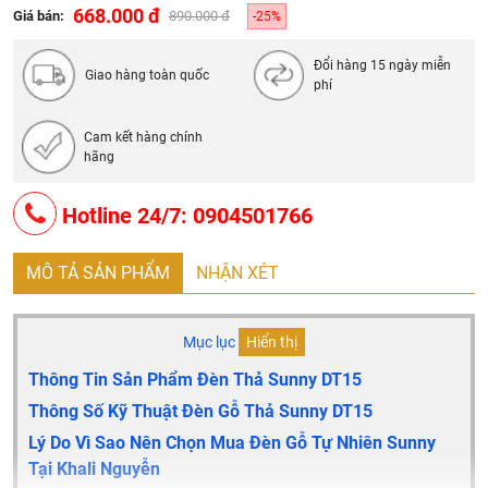
Bảo hành: 2 năm, lỗi 1 đổi 1
668.000 đ
Giá bán:
890.000 đ
-25%
Đổi hàng 15 ngày miễn
Giao hàng toàn quốc
phí
Cam kết hàng chính
hãng
Hotline 24/7: 0904501766
MÔ TẢ SẢN PHẨM
NHẬN XÉT
Mục lục
Hiển thị
Thông Tin Sản Phẩm Đèn Thả Sunny DT15
Thông Số Kỹ Thuật Đèn Gỗ Thả Sunny DT15
Lý Do Vì Sao Nên Chọn Mua Đèn Gỗ Tự Nhiên Sunny
Tại Khali Nguyễn