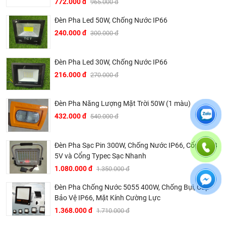
772.000 đ
965.000 đ
Đèn Pha Led 50W, Chống Nước IP66
240.000 đ
300.000 đ
Đèn Pha Led 30W, Chống Nước IP66
216.000 đ
270.000 đ
Đèn Pha Năng Lượng Mặt Trời 50W (1 màu)
432.000 đ
540.000 đ
Đèn gỗ thả Sunny DT15 màu gỗ
Đèn Pha Sạc Pin 300W, Chống Nước IP66, Cổng USB
5V và Cổng Typec Sạc Nhanh
Thông số kỹ thuật đèn gỗ thả Sunny DT15
1.080.000 đ
1.350.000 đ
Đui đèn: E27
Đèn Pha Chống Nước 5055 400W, Chống Bụi, Cấp
Kích thước: 230x230x300 (mm)
Bảo Vệ IP66, Mặt Kính Cường Lực
Điện áp: AC220V/50Hz
1.368.000 đ
1.710.000 đ
Chất liệu: Gỗ sồi sấy chế biến