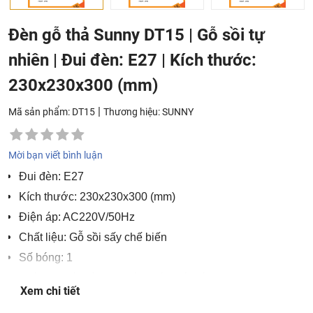
Đèn gỗ thả Sunny DT15 | Gỗ sồi tự
nhiên | Đui đèn: E27 | Kích thước:
230x230x300 (mm)
|
Mã sản phẩm: DT15
Thương hiệu:
SUNNY
Mời bạn viết bình luận
Đui đèn: E27
Kích thước: 230x230x300 (mm)
Điện áp: AC220V/50Hz
Chất liệu: Gỗ sồi sấy chế biến
Số bóng: 1
Phù hợp với các loại bóng đèn tiết kiệm năng lượng hoặc
Xem chi tiết
bóng đèn LED