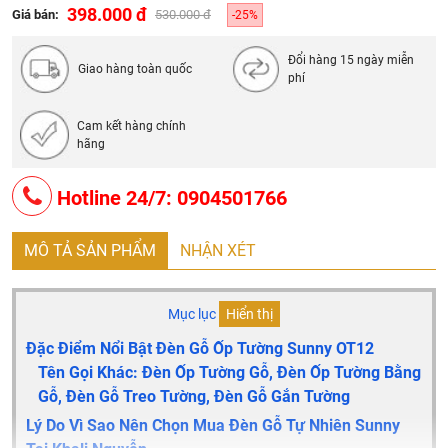
398.000 đ
Giá bán:
530.000 đ
-25%
Đổi hàng 15 ngày miễn
Giao hàng toàn quốc
phí
Cam kết hàng chính
hãng
Hotline 24/7: 0904501766
MÔ TẢ SẢN PHẨM
NHẬN XÉT
Mục lục
Hiển thị
Đặc Điểm Nổi Bật Đèn Gỗ Ốp Tường Sunny OT12
Tên Gọi Khác: Đèn Ốp Tường Gỗ, Đèn Ốp Tường Bằng
Gỗ, Đèn Gỗ Treo Tường, Đèn Gỗ Gắn Tường
Lý Do Vì Sao Nên Chọn Mua Đèn Gỗ Tự Nhiên Sunny