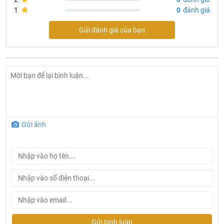
1
0
đánh giá
Gửi đánh giá của bạn
Gửi ảnh
Đèn gỗ ốp tường Sunny OT12
Đặc điểm nổi bật đèn gỗ ốp tường Sunny OT12
Chất liệu gỗ sồi cao cấp
: Gỗ sồi được lựa chọn kỹ càng
Gửi bình luận