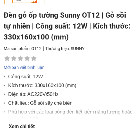
Đèn gỗ ốp tường Sunny OT12 | Gỗ sồi
tự nhiên | Công suất: 12W | Kích thước:
330x160x100 (mm)
|
Mã sản phẩm: OT12
Thương hiệu:
SUNNY
Mời bạn viết bình luận
Công suất: 12W
Kích thước: 330x160x100 (mm)
Điện áp: AC220V/50Hz
Chất liệu: Gỗ sồi sấy chế biến
Phù hợp với các loại bóng đèn tiết kiệm năng lượng hoặc
bóng đèn LED
Xem chi tiết
Bảo hành: 2 năm, lỗi 1 đổi 1