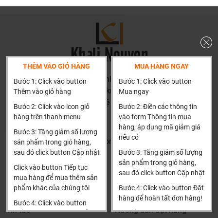
hiện đại.
Sản phẩm đa dạng, phù hợp với mọi không gian
Sunny cung cấp một loạt các sản phẩm đèn gỗ trang trí, bao
gồm đèn bàn, đèn treo trần, đèn cây, đèn chùm, đèn sàn,
THÊM VÀO GIỎ HÀNG
MUA HÀNG NGAY
phù hợp cho mọi không gian như phòng khách, phòng ngủ,
văn phòng hay các không gian công cộng. Mỗi sản phẩm
HN: số 160 đường Văn Minh, Di Trạch, Hoài Đức, Hà Nội
Bước 1: Click vào button
Bước 1: Click vào button
đều có tính năng chiếu sáng hoàn hảo, mang lại ánh sáng
(Cách đại học công nghiệp 1 km)
Thêm vào giỏ hàng
Mua ngay
ấm áp, dễ chịu cho người sử dụng.
HCM và các tỉnh khác: Liên hệ hotline để được hướng dẫn
Bước 2: Click vào icon giỏ
Bước 2: Điền các thông tin
đặt hàng
hàng trên thanh menu
vào form Thông tin mua
Cam kết chất lượng và dịch vụ
Xin cảm ơn!
hàng, áp dụng mã giảm giá
Bước 3: Tăng giảm số lượng
Với phương châm “Chất lượng là cam kết, hài lòng là mục
nếu có
Khalinguyen.vn@gmail.com
sản phẩm trong giỏ hàng,
tiêu”, Sunny luôn đặt tiêu chuẩn chất lượng lên hàng đầu.
sau đó click button Cập nhật
Bước 3: Tăng giảm số lượng
0904501766
Tất cả các sản phẩm đèn gỗ đều được kiểm tra kỹ lưỡng
sản phẩm trong giỏ hàng,
Click vào button Tiếp tục
trước khi đến tay khách hàng. Ngoài ra, đội ngũ nhân viên
sau đó click button Cập nhật
Thông tin
Thông tin thêm
mua hàng để mua thêm sản
của Sunny luôn sẵn sàng hỗ trợ khách hàng từ khâu tư vấn
phẩm khác của chúng tôi
Bước 4: Click vào button Đặt
Tìm đại lý & Hợp tác
Hướng dẫn mua hàng
thiết kế cho đến giao hàng và bảo hành, đảm bảo sự hài
hàng để hoàn tất đơn hàng!
Bước 4: Click vào button
lòng tuyệt đối.
Tin tức
Hướng dẫn đặt hàng
Tiến hành thanh toán để
Xin cảm ơn khách hàng!!!